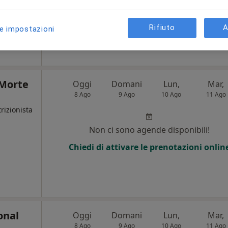
Mostra telefono
Rifiuto
A
le impostazioni
150 €
 Morte
Oggi
Domani
Lun,
Mar,
8 Ago
9 Ago
10 Ago
11 Ago
rizionista
Non ci sono agende disponibili!
Chiedi di attivare le prenotazioni onlin
onal
Oggi
Domani
Lun,
Mar,
8 Ago
9 Ago
10 Ago
11 Ago