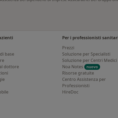
azienti
Per i professionisti sanitar
i
Prezzi
di base
Soluzione per Specialisti
ure
Soluzione per Centri Medici
al dottore
Noa Notes
nuovo
zioni
Risorse gratuite
gie
Centro Assistenza per
Professionisti
bile
HireDoc