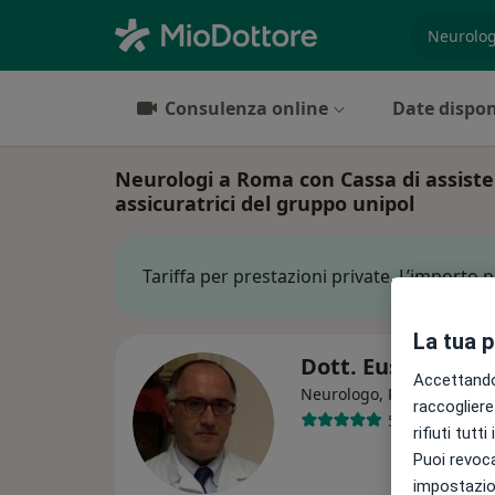
es. prest
Consulenza online
Date dispon
Neurologi a Roma con Cassa di assiste
assicuratrici del gruppo unipol
Tariffa per prestazioni private. L’importo 
La tua 
Dott. Eustachio C
Accettando,
·
Al
Neurologo, Psichiatra
raccogliere 
578 recension
rifiuti tutt
Puoi revoca
impostazion