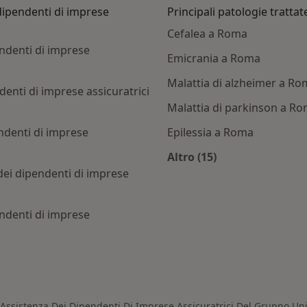
 dipendenti di imprese
Principali patologie trattat
Cefalea a Roma
endenti di imprese
Emicrania a Roma
Malattia di alzheimer a R
denti di imprese assicuratrici
Malattia di parkinson a R
ndenti di imprese
Epilessia a Roma
Altro (15)
Altro nella categoria:
dei dipendenti di imprese
endenti di imprese
ti con Cassa di assistenza dei dipendenti di imprese assic
 Assistenza Dei Dipendenti Di Imprese Assicuratrici Del Gruppo Un