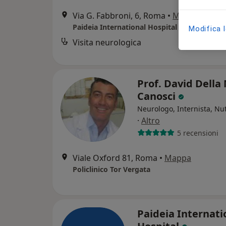
Via G. Fabbroni, 6, Roma
•
Mappa
Paideia International Hospital
Modifica 
Visita neurologica
Prof. David Della
Canosci
Neurologo, Internista, Nut
·
Altro
5 recensioni
Viale Oxford 81, Roma
•
Mappa
Policlinico Tor Vergata
Paideia Internati