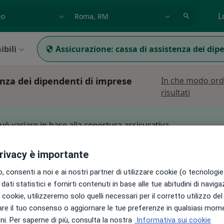
azione, medico, struttura
es: Roma
L
ibili
Assicurazione:
cassa di assistenza dei dip
nza dei dipendenti di imprese
In che modo ord
risultati
può variare in base alla copertura assicurativa.
privacy è importante
alia
Oggi
Domani
Lun,
Mar,
 consenti a noi e ai nostri partner di utilizzare cookie (o tecnologie 
8 Ago
9 Ago
10 Ago
11 Ago
tro
dati statistici e fornirti contenuti in base alle tue abitudini di navig
i
i i cookie, utilizzeremo solo quelli necessari per il corretto utilizzo de
re il tuo consenso o aggiornare le tue preferenze in qualsiasi mom
Non ci sono agende disponibili!
i. Per saperne di più, consulta la nostra
Informativa sui cookie