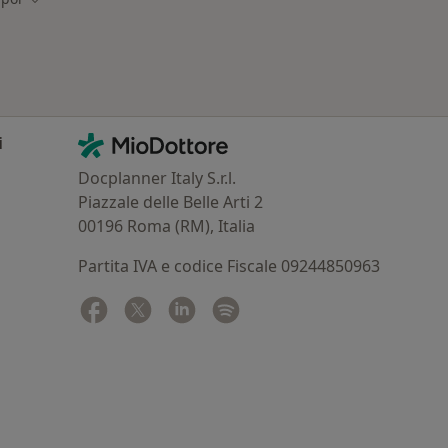
Contatti
MioDottore - Homepage
i
Docplanner Italy S.r.l.
Piazzale delle Belle Arti 2
00196 Roma (RM), Italia
Partita IVA e codice Fiscale 09244850963
Facebook
si apre in una nuova scheda
Twitter
si apre in una nuova scheda
Linkedin
si apre in una nuova scheda
Spotify
si apre in una nuova sched