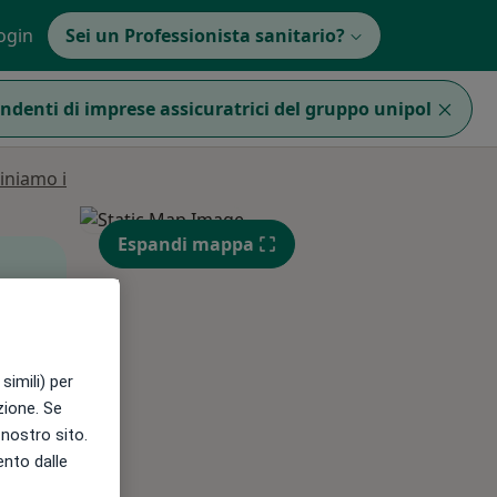
ogin
Sei un Professionista sanitario?
endenti di imprese assicuratrici del gruppo unipol
iniamo i
Espandi mappa
Mer,
Gio,
Ven,
simili) per
12 Ago
13 Ago
14 Ago
azione. Se
l nostro sito.
ento dalle