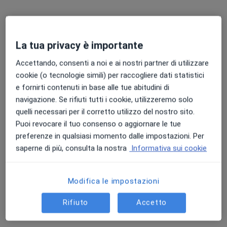
Vedi tutti i dottori 4
Questo centro non ha nessun professionista con date disponibili
La tua privacy è importante
Mostra profilo
Accettando, consenti a noi e ai nostri partner di utilizzare
cookie (o tecnologie simili) per raccogliere dati statistici
e fornirti contenuti in base alle tue abitudini di
navigazione. Se rifiuti tutti i cookie, utilizzeremo solo
quelli necessari per il corretto utilizzo del nostro sito.
Puoi revocare il tuo consenso o aggiornare le tue
preferenze in qualsiasi momento dalle impostazioni. Per
saperne di più, consulta la nostra
Informativa sui cookie
Dott.ssa Elisa Sancisi
·
Altro
Neurologa
Modifica le impostazioni
38 recensioni
Rifiuto
Accetto
Indirizzo
Online