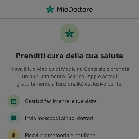
Men
Neurologo • Castenaso, BO
Filters
Assicurazione
Mappa
Neurologi a Castenaso. Prenota online la
Prenditi cura della tua salute
tua visita
In che modo ordiniamo i risultati
Trova il tuo Medico di Medicina Generale e prenota
un appuntamento. Scarica l'App e accedi
gratuitamente a funzionalità esclusive per te:
Gestisci facilmente le tue visite
Invia messaggi ai tuoi dottori
Dott.ssa Anna Cantagallo
Ricevi promemoria e notifiche
·
Altro
Neurologa, Fisiatra