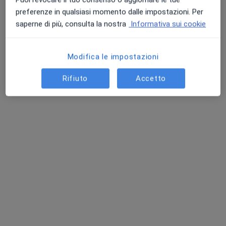
Chiedi di attivare le prenotazioni online
preferenze in qualsiasi momento dalle impostazioni. Per
saperne di più, consulta la nostra
Informativa sui cookie
Modifica le impostazioni
Rifiuto
Accetto
Dr. Fabio Boccacci
·
Altro
Neurochirurgo, Chirurgo vertebrale
173 recensioni
Indirizzo 1
Indirizzo 2
Indirizzo 3
Via F. A. Gualterio, 127, Roma
•
Mappa
Casa di Cura "Villa Salaria"