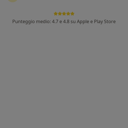
Punteggio medio: 4.7 e 4.8 su Apple e Play Store
In evidenza
Dott. Giuseppe La Rocca
·
Altro
Neurochirurgo
1301 recensioni
Indirizzo 1
Indirizzo 2
Largo Agostino Gemelli 8, Roma
•
Mappa
Policlinico Universitario Agostino Gemelli
Prima visita neurochirurgica
200 €
Questo dottore non ha ancora attivato le prenotazioni online presso questo indirizzo.
Chiedi di attivare le prenotazioni online