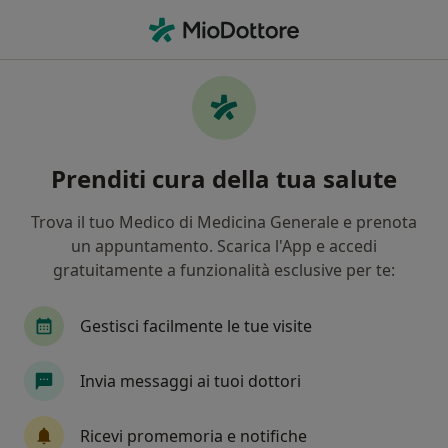
Men
Neurochirurgo • Roma, RM
Filters
Assicurazione:
Frontaliere Si
Neurochirurghi a Roma con Frontaliere
Prenditi cura della tua salute
Sicuro
In che modo ordiniamo i risultati
Trova il tuo Medico di Medicina Generale e prenota
un appuntamento. Scarica l'App e accedi
gratuitamente a funzionalità esclusive per te:
Tariffa per prestazioni private. L’importo può variare
in base alla copertura assicurativa.
Gestisci facilmente le tue visite
Invia messaggi ai tuoi dottori
Ricevi promemoria e notifiche