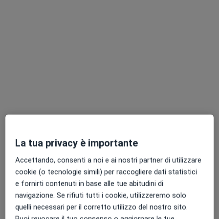
Dr. Giuseppe Maria Della Pepa
·
Altro
Neurochirurgo, Chirurgo vertebrale, Oncologo
118 recensioni
Indirizzo 1
Indirizzo 2
La tua privacy è importante
Accettando, consenti a noi e ai nostri partner di utilizzare
Largo Agostino Gemelli 8, Roma
•
Mappa
cookie (o tecnologie simili) per raccogliere dati statistici
Policlinico Universitario Agostino Gemelli__
e fornirti contenuti in base alle tue abitudini di
Prima visita neurochirurgica
160 €
navigazione. Se rifiuti tutti i cookie, utilizzeremo solo
Questo dottore non ha ancora attivato le prenotazioni online presso questo indirizzo.
quelli necessari per il corretto utilizzo del nostro sito.
Puoi revocare il tuo consenso o aggiornare le tue