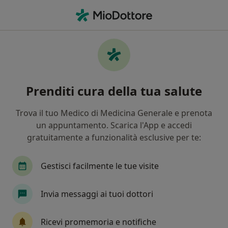
Men
Neurochirurgo • Roma, RM
Filters
Assicurazione:
enpav
Neurochirurghi a Roma con Enpav
Prenditi cura della tua salute
In che modo ordiniamo i risultati
Trova il tuo Medico di Medicina Generale e prenota
un appuntamento. Scarica l'App e accedi
Tariffa per prestazioni private. L’importo può variare
gratuitamente a funzionalità esclusive per te:
in base alla copertura assicurativa.
Gestisci facilmente le tue visite
Invia messaggi ai tuoi dottori
Ricevi promemoria e notifiche