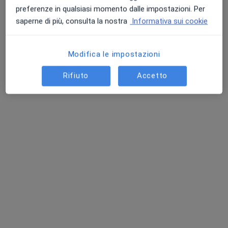
preferenze in qualsiasi momento dalle impostazioni. Per
saperne di più, consulta la nostra
Informativa sui cookie
Modifica le impostazioni
Rifiuto
Accetto
Dr. Fabio Boccacci
·
Altro
Neurochirurgo, Chirurgo vertebrale
173 recensioni
Indirizzo 1
Indirizzo 2
Indirizzo 3
Via F. A. Gualterio, 127, Roma
•
Mappa
Casa di Cura "Villa Salaria"
Prima visita neurochirurgica
da 180 €