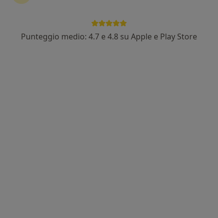
In evidenza
Punteggio medio: 4.7 e 4.8 su Apple e Play Store
Dott. Giuseppe La Rocca
·
Altro
Neurochirurgo
1299 recensioni
Indirizzo 1
Indirizzo 2
Via delle Costellazioni, 306, Roma
•
Mappa
Aster Diagnostica
Prima visita neurochirurgica
130 €
Questo dottore non ha ancora attivato le prenotazioni online presso questo indirizzo.
Chiedi di attivare le prenotazioni online