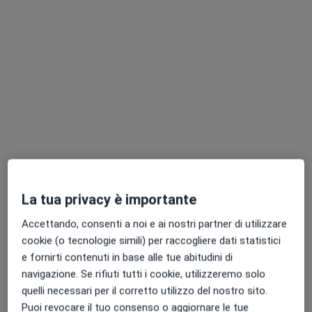
Dr. Giuseppe Maria Della Pepa
·
Altro
Neurochirurgo, Chirurgo vertebrale, Oncologo
118 recensioni
Indirizzo 1
Indirizzo 2
La tua privacy è importante
Largo Agostino Gemelli 8, Roma
•
Mappa
Accettando, consenti a noi e ai nostri partner di utilizzare
Policlinico Universitario Agostino Gemelli__
cookie (o tecnologie simili) per raccogliere dati statistici
Prima visita neurochirurgica
160 €
e fornirti contenuti in base alle tue abitudini di
navigazione. Se rifiuti tutti i cookie, utilizzeremo solo
Questo dottore non ha ancora attivato le prenotazioni online presso questo indirizzo.
quelli necessari per il corretto utilizzo del nostro sito.
Puoi revocare il tuo consenso o aggiornare le tue
Chiedi di attivare le prenotazioni online