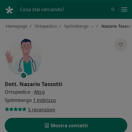
Men
Cosa stai cercando?
Homepage
Ortopedico
Spilimbergo
Nazario Tassot
Cambia città
Dott.
Nazario Tassotti
sulle specializzazioni
Ortopedico
·
Altro
Spilimbergo
1 indirizzo
5 recensioni
Mostra contatti