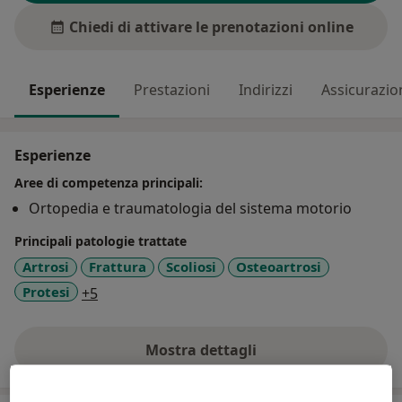
Chiedi di attivare le prenotazioni online
Esperienze
Prestazioni
Indirizzi
Assicurazio
Esperienze
Aree di competenza principali:
Ortopedia e traumatologia del sistema motorio
Principali patologie trattate
Artrosi
Frattura
Scoliosi
Osteoartrosi
a11y_sr_more_diseases
Protesi
+5
Mostra dettagli
sull'esperienza