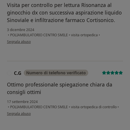
Visita per controllo per lettura Risonanza al
ginocchio dx con successiva aspirazione liquido
Sinoviale e infiltrazione farmaco Cortisonico.
3 dicembre 2024
•
POLIAMBULATORIO CENTRO SMILE
•
visita ortopedica
•
secondo l'opinione dell'utente Luigino Rossi
Segnala abuso
C.G
Numero di telefono verificato
C
Ottimo professionale spiegazione chiara da
consigli ottimi
17 settembre 2024
•
POLIAMBULATORIO CENTRO SMILE
•
visita ortopedica di controllo
•
secondo l'opinione dell'utente C.G
Segnala abuso