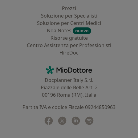
Prezzi
Soluzione per Specialisti
Soluzione per Centri Medici
Noa Notes
nuovo
Risorse gratuite
Centro Assistenza per Professionisti
HireDoc
Contatti
MioDottore - Homepage
Docplanner Italy S.r.l.
Piazzale delle Belle Arti 2
00196 Roma (RM), Italia
Partita IVA e codice Fiscale 09244850963
Facebook
si apre in una nuova scheda
Twitter
si apre in una nuova scheda
Linkedin
si apre in una nuova sc
Spotify
si apre in una nuo