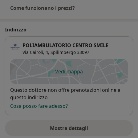
Come funzionano i prezzi?
Indirizzo
POLIAMBULATORIO CENTRO SMILE
Via Cairoli, 4,
Spilimbergo
33097
Vedi mappa
si apre in una nuova scheda
Disponibilità
Questo dottore non offre prenotazioni online a
questo indirizzo
Cosa posso fare adesso?
Mostra dettagli
sull'indirizzo