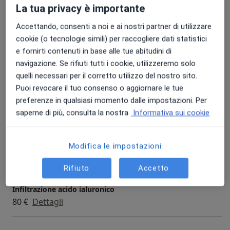
La tua privacy è importante
Prestazioni e prezzi
Accettando, consenti a noi e ai nostri partner di utilizzare
Visita ortopedica
cookie (o tecnologie simili) per raccogliere dati statistici
108 €
Dettagli
e fornirti contenuti in base alle tue abitudini di
navigazione. Se rifiuti tutti i cookie, utilizzeremo solo
Visita ortopedica di controllo
quelli necessari per il corretto utilizzo del nostro sito.
70 €
Dettagli
Puoi revocare il tuo consenso o aggiornare le tue
preferenze in qualsiasi momento dalle impostazioni. Per
Artrocentesi
saperne di più, consulta la nostra
Informativa sui cookie
40 €
Dettagli
Modifica le impostazioni
Infiltrazione
50 €
Dettagli
Rifiuto
Accetto
Infiltrazione acido ialuronico
80 €
Dettagli