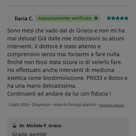
Ilaria C.
Appuntamento verificato
I
Sono mesi che vado dal dr. Grieco e non mi ha
mai delusa! Già dalle mie indecisioni su alcuni
interventi, il dottore è stato attento e
comprensivo senza mai forzarmi a fare nulla
finché non fossi stata sicura io di volerlo fare.
Ho effettuato anche interventi di medicina
estetica come biostimolazione, PRX33 e Botox e
ha una mano delicatissima.
Continuerò ad andare da lui con fiducia !
secondo l'opinione dell
1 luglio 2026
•
Diagnosys
•
visita di chirurgia plastica
•
Segnala abuso
Dr. Michele P. Grieco
Grazie, gentile!