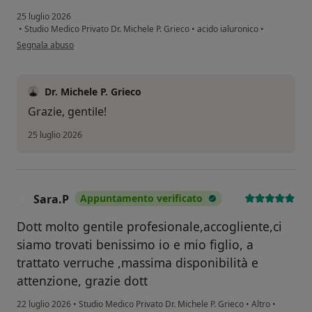
25 luglio 2026
•
Studio Medico Privato Dr. Michele P. Grieco
•
acido ialuronico
•
secondo l'opinione dell'utente AD
Segnala abuso
Dr. Michele P. Grieco
Grazie, gentile!
25 luglio 2026
Sara.P
Appuntamento verificato
S
Dott molto gentile profesionale,accogliente,ci
siamo trovati benissimo io e mio figlio, a
trattato verruche ,massima disponibilità e
attenzione, grazie dott
22 luglio 2026
•
Studio Medico Privato Dr. Michele P. Grieco
•
Altro
•