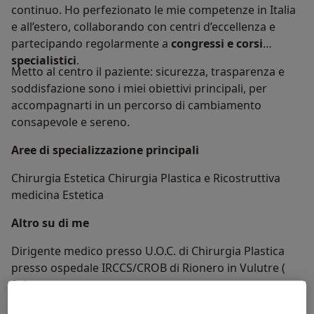
continuo. Ho perfezionato le mie competenze in Italia
e all’estero, collaborando con centri d’eccellenza e
partecipando regolarmente a
congressi e corsi
specialistici
.
Metto al centro il paziente: sicurezza, trasparenza e
soddisfazione sono i miei obiettivi principali, per
accompagnarti in un percorso di cambiamento
consapevole e sereno.
Aree di specializzazione principali
Chirurgia Estetica Chirurgia Plastica e Ricostruttiva
medicina Estetica
Altro su di me
Dirigente medico presso U.O.C. di Chirurgia Plastica
presso ospedale IRCCS/CROB di Rionero in Vulutre (
Pz)
Su di me
Altro