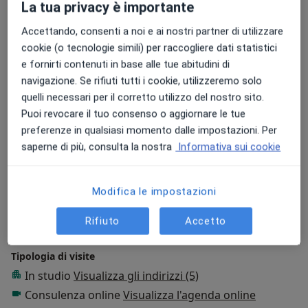
La tua privacy è importante
Aree di competenza principali:
Accettando, consenti a noi e ai nostri partner di utilizzare
Chirurgia plastica
cookie (o tecnologie simili) per raccogliere dati statistici
Ricostruttiva & estetica
e fornirti contenuti in base alle tue abitudini di
Chirurgia plastica, ricostruttiva & estetica
navigazione. Se rifiuti tutti i cookie, utilizzeremo solo
Medicina estetica
quelli necessari per il corretto utilizzo del nostro sito.
Puoi revocare il tuo consenso o aggiornare le tue
Principali patologie trattate
preferenze in qualsiasi momento dalle impostazioni. Per
Ipertrofia Mammaria
Setto Nasale Deviato
saperne di più, consulta la nostra
Informativa sui cookie
a11y_s
Ipomastia
Lipoma
Adiposità localizzate
+27
Presso questo indirizzo visito
Modifica le impostazioni
Adulti (Solo in alcuni indirizzi)
Rifiuto
Accetto
Bambini (Solo in alcuni indirizzi)
Tipologia di visite
In studio
Visualizza gli indirizzi (5)
Consulenza online
Visualizza l'agenda online