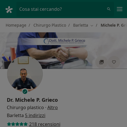
Men
Cosa stai cercando?
Homepage
Chirurgo Plastico
Barletta
Michele P. Gr
Cambia città
Dr.
Michele P. Grieco
sulle specializzazioni
Chirurgo plastico
·
Altro
Barletta
5 indirizzi
218 recensioni