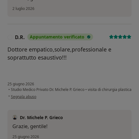
2 luglio 2026
D.R.
Appuntamento verificato
D
Dottore empatico,solare,professionale e
soprattutto esaustivo!!!
25 giugno 2026
•
Studio Medico Privato Dr. Michele P. Grieco
•
visita di chirurgia plastica
secondo l'opinione dell'utente D.R.
•
Segnala abuso
Dr. Michele P. Grieco
Grazie, gentile!
25 giugno 2026