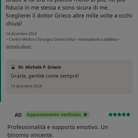
fiducia in me stessa e sono sicura di me.
Sceglierei il dottor Grieco altre mille volte a occhi
chiusi!
14 dicembre 2024
•
Centro Medico-Chirurgico Dama Salus
•
mastoplastica additiva
•
secondo l'opinione dell'utente Ale
Segnala abuso
Dr. Michele P. Grieco
Grazie, gentile come sempre!
14 dicembre 2024
AD
Appuntamento verificato
A
Professionalità e supporto emotivo. Un
binomio vincente.