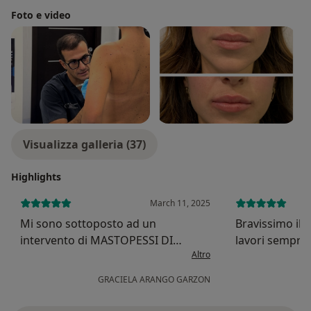
Foto e video
Visualizza galleria (37)
Highlights
March 11, 2025
Mi sono sottoposto ad un
Bravissimo il d
intervento di MASTOPESSI DI
lavori sempre
Altro
RIMODELLAMENTO E RIMOZIONE
DI PROTESI E CAPSULECTOMIA
GRACIELA ARANGO GARZON
TOTALE con il DOTT. MICHELE P.
GRIECO. Prima di sottopormi ad