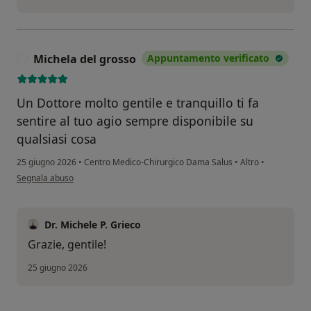
Michela del grosso
Appuntamento verificato
M
Un Dottore molto gentile e tranquillo ti fa
sentire al tuo agio sempre disponibile su
qualsiasi cosa
25 giugno 2026
•
Centro Medico-Chirurgico Dama Salus
•
Altro
•
secondo l'opinione dell'utente Michela del grosso
Segnala abuso
Dr. Michele P. Grieco
Grazie, gentile!
25 giugno 2026