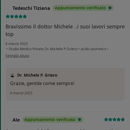
Tedeschi Tiziana
Appuntamento verificato
T
Bravissimo il dottor Michele ..i suoi lavori sempre
top
6 marzo 2025
•
Studio Medico Privato Dr. Michele P. Grieco
•
acido ialuronico
•
secondo l'opinione dell'utente Tedeschi Tiziana
Segnala abuso
Dr. Michele P. Grieco
Grazie, gentile come sempre!
6 marzo 2025
Ale
Appuntamento verificato
A