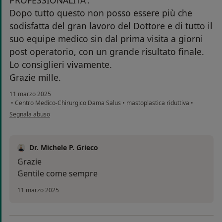
PROFESSIONALITA'.
Dopo tutto questo non posso essere più che
sodisfatta del gran lavoro del Dottore e di tutto il
suo equipe medico sin dal prima visita a giorni
post operatorio, con un grande risultato finale.
Lo consiglieri vivamente.
Grazie mille.
11 marzo 2025
•
Centro Medico-Chirurgico Dama Salus
•
mastoplastica riduttiva
•
secondo l'opinione dell'utente GRACIELA ARANGO GARZON
Segnala abuso
Dr. Michele P. Grieco
Grazie
Gentile come sempre
11 marzo 2025