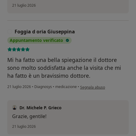
21 luglio 2026
Foggia d oria Giuseppina
F
Appuntamento verificato
Mi ha fatto una bella spiegazione il dottore
sono molto soddisfatta anche la visita che mi
ha fatto è un bravissimo dottore.
secondo l'opinione dell'utente Fo
21 luglio 2026
•
Diagnosys
•
medicazione
•
Segnala abuso
Dr. Michele P. Grieco
Grazie, gentile!
21 luglio 2026