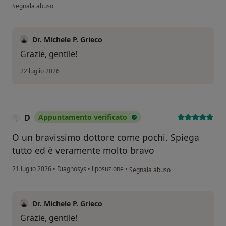
secondo l'opinione dell'utente Sara.P
Segnala abuso
Dr. Michele P. Grieco
Grazie, gentile!
22 luglio 2026
D
Appuntamento verificato
O un bravissimo dottore come pochi. Spiega
tutto ed è veramente molto bravo
secondo l'opinione dell'utente D
21 luglio 2026
•
Diagnosys
•
liposuzione
•
Segnala abuso
Dr. Michele P. Grieco
Grazie, gentile!