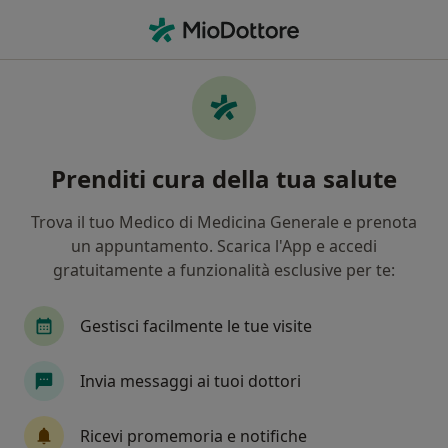
Men
Basalioma • Potenza, PZ
Filters
• 1
Assicurazione
Map
Specialisti in trattamento Basalioma a
Prenditi cura della tua salute
Potenza
In che modo ordiniamo i risultati
Trova il tuo Medico di Medicina Generale e prenota
un appuntamento. Scarica l'App e accedi
gratuitamente a funzionalità esclusive per te:
Che specializzazione stai cercando?
Agopuntore
Chirurgo generale
Psicologo
Gestisci facilmente le tue visite
Invia messaggi ai tuoi dottori
Ricevi promemoria e notifiche