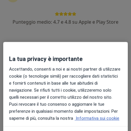
Punteggio medio: 4.7 e 4.8 su Apple e Play Store
Dr. Michele P. Grieco
·
Altro
Chirurgo plastico, Medico estetico, Chirurgo estetico
218 recensioni
Indirizzo
Online
La tua privacy è importante
Accettando, consenti a noi e ai nostri partner di utilizzare
Via degli Oleandri 7, Potenza
•
Mappa
cookie (o tecnologie simili) per raccogliere dati statistici
Centro Kos
e fornirti contenuti in base alle tue abitudini di
navigazione. Se rifiuti tutti i cookie, utilizzeremo solo
Visita di chirurgia plastica
120 €
quelli necessari per il corretto utilizzo del nostro sito.
Questo dottore non ha ancora attivato le prenotazioni online presso questo indirizzo.
Puoi revocare il tuo consenso o aggiornare le tue
preferenze in qualsiasi momento dalle impostazioni. Per
Chiedi di attivare le prenotazioni online
saperne di più, consulta la nostra
Informativa sui cookie