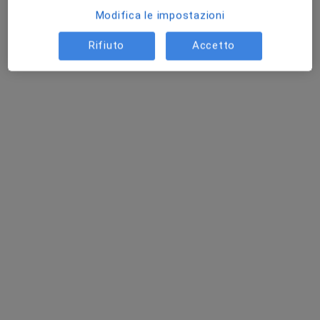
Modifica le impostazioni
Rifiuto
Accetto
Dott. Costantino Donato Quagliata
Agopuntore, Chirurgo generale
Indirizzo 1
Indirizzo 2
Via Parco tre Fontane, snc Via Vespucci,1, Potenza
•
Mappa
Questo dottore non ha ancora attivato le prenotazioni online presso questo indirizzo.
Chiedi di attivare le prenotazioni online