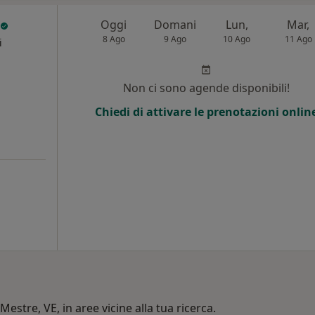
Oggi
Domani
Lun,
Mar,
8 Ago
9 Ago
10 Ago
11 Ago
i
Non ci sono agende disponibili!
Chiedi di attivare le prenotazioni onlin
Mestre, VE, in aree vicine alla tua ricerca.