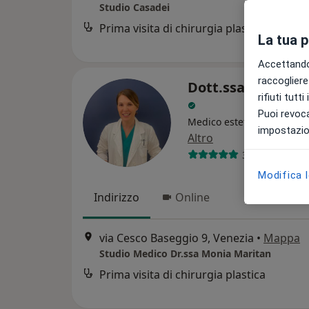
Studio Casadei
Prima visita di chirurgia plastica
La tua 
Accettando,
raccogliere 
Dott.ssa Monia M
rifiuti tutt
Puoi revoca
Medico estetico, Chirurgo 
impostazion
Altro
38 recensioni
Modifica 
Indirizzo
Online
via Cesco Baseggio 9, Venezia
•
Mappa
Studio Medico Dr.ssa Monia Maritan
Prima visita di chirurgia plastica