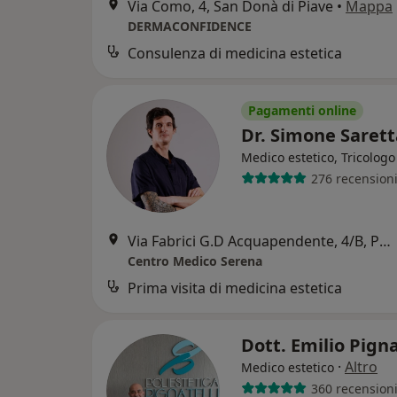
Via Como, 4, San Donà di Piave
•
Mappa
DERMACONFIDENCE
Consulenza di medicina estetica
Pagamenti online
Dr. Simone Saret
Medico estetico, Tricologo
276 recension
Via Fabrici G.D Acquapendente, 4/B, Padova
Centro Medico Serena
Prima visita di medicina estetica
Dott. Emilio Pigna
·
Altro
Medico estetico
360 recension