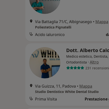
Via Battaglia 71/C, Albignasego
•
Mappa
Poliestetica Pignatelli
Acido ialuronico
d
Dott. Alberto Cal
Medico estetico, Dentista,
·
Altro
Ortodontista
231 recension
Via Guizza, 11, Padova
•
Mappa
Studio Dentistico White Dental Studio
Prima Visita
Prestazione 