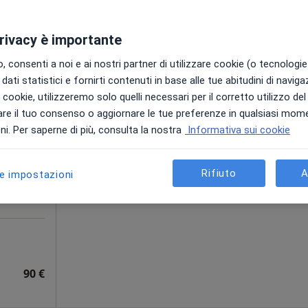
100 €
privacy è importante
 consenti a noi e ai nostri partner di utilizzare cookie (o tecnologie 
dati statistici e fornirti contenuti in base alle tue abitudini di navig
aritan
Oggi
Domani
Lun,
Mar,
i i cookie, utilizzeremo solo quelli necessari per il corretto utilizzo de
8 Ago
9 Ago
10 Ago
11 Ago
re il tuo consenso o aggiornare le tue preferenze in qualsiasi mom
·
plastico
i. Per saperne di più, consulta la nostra
Informativa sui cookie
Non ci sono agende disponibili!
Chiedi di attivare le prenotazioni onlin
Rifiuto
A
le impostazioni
90 €