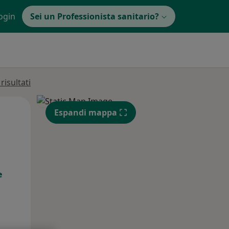
ogin
Sei un Professionista sanitario?
isultati
Mer,
Gio,
Ven,
Espandi mappa
12 Ago
13 Ago
14 Ago
e