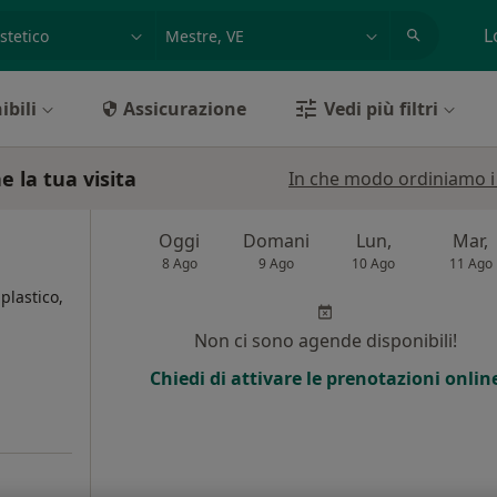
azione, medico, struttura
es: Roma
L
ibili
Assicurazione
Vedi più filtri
e la tua visita
In che modo ordiniamo i r
Oggi
Domani
Lun,
Mar,
8 Ago
9 Ago
10 Ago
11 Ago
plastico,
Non ci sono agende disponibili!
i
Chiedi di attivare le prenotazioni onlin