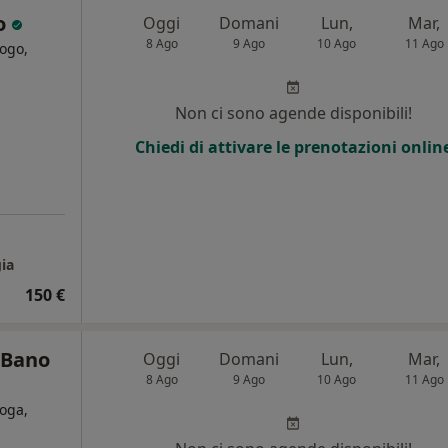
so
Oggi
Domani
Lun,
Mar,
8 Ago
9 Ago
10 Ago
11 Ago
ogo,
i
Non ci sono agende disponibili!
Chiedi di attivare le prenotazioni onlin
gia
150 €
 Bano
Oggi
Domani
Lun,
Mar,
8 Ago
9 Ago
10 Ago
11 Ago
oga,