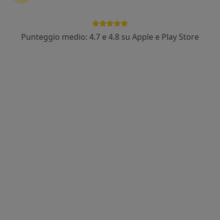
Centro medico odontoiatrico
·
Altro
Medico estetico, Dentista, Ortodontista
12 recensioni
Punteggio medio: 4.7 e 4.8 su Apple e Play Store
Via Valtenesi 43, Manerba del Garda
•
Mappa
Bclinic Dentista e Medicina estetica – Manerba del Garda
Visita di medicina estetica
Prestazione gratuita
Mostra tutte le prestazioni
Prima visita Medicina
Estetica Bclinic
Manerba Del Garda
Medico estetico
Questo centro non ha nessun professionista con date disponibili
Mostra profilo