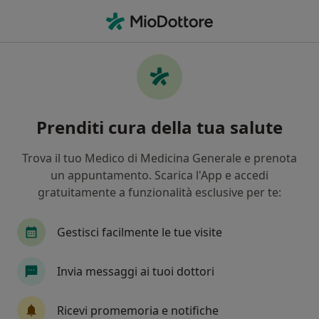
Men
Medico Estetico • Manerba del Garda, BS
Filters
Mappa
Medici estetici a Manerba del Garda.
Prenditi cura della tua salute
Prenota online la tua visita
In che modo ordiniamo i risultati
Trova il tuo Medico di Medicina Generale e prenota
un appuntamento. Scarica l'App e accedi
gratuitamente a funzionalità esclusive per te:
Gestisci facilmente le tue visite
Invia messaggi ai tuoi dottori
Bclinic Dentista e Medicina estetica –
Ricevi promemoria e notifiche
Manerba del Garda