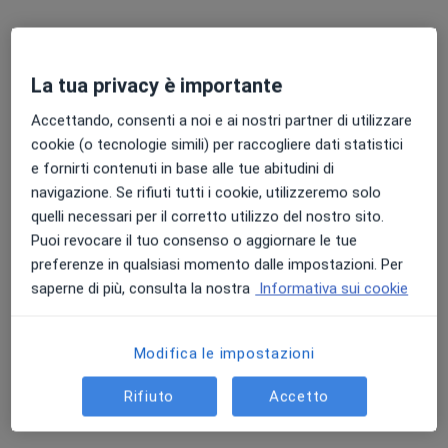
Via Aldo Moro 22, Brescia
•
Mappa
Studio privato Dott.ssa Rossini
Questo dottore non ha ancora attivato le prenotazioni online presso questo indirizzo.
La tua privacy è importante
Chiedi di attivare le prenotazioni online
Accettando, consenti a noi e ai nostri partner di utilizzare
cookie (o tecnologie simili) per raccogliere dati statistici
e fornirti contenuti in base alle tue abitudini di
navigazione. Se rifiuti tutti i cookie, utilizzeremo solo
quelli necessari per il corretto utilizzo del nostro sito.
Puoi revocare il tuo consenso o aggiornare le tue
preferenze in qualsiasi momento dalle impostazioni. Per
saperne di più, consulta la nostra
Informativa sui cookie
Dott.ssa SARA CROSETTO
Modifica le impostazioni
·
Medico estetico, Medico di medicina generale, Nutrizionista
Altro
Rifiuto
Accetto
75 recensioni