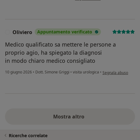
Oliviero
Appuntamento verificato
O
Medico qualificato sa mettere le persone a
proprio agio, ha spiegato la diagnosi
in modo chiaro medico consigliato
secondo l'opinione del
10 giugno 2026
•
Dott. Simone Griggi
•
visita urologica
•
Segnala abuso
Mostra altro
Ricerche correlate