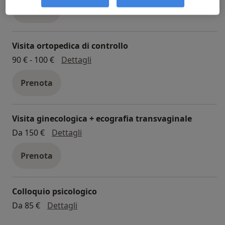
Prenota
Visita ortopedica di controllo
visita ortopedica di controllo
90 € - 100 €
Dettagli
Prenota
Visita ginecologica + ecografia transvaginale
visita ginecologica + ecografia transv
Da 150 €
Dettagli
Prenota
Colloquio psicologico
colloquio psicologico
Da 85 €
Dettagli