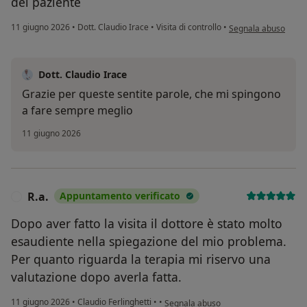
del paziente
secondo l'opinione d
11 giugno 2026
•
Dott. Claudio Irace
•
Visita di controllo
•
Segnala abuso
Dott. Claudio Irace
Grazie per queste sentite parole, che mi spingono
a fare sempre meglio
11 giugno 2026
R.a.
Appuntamento verificato
R
Dopo aver fatto la visita il dottore è stato molto
esaudiente nella spiegazione del mio problema.
Per quanto riguarda la terapia mi riservo una
valutazione dopo averla fatta.
secondo l'opinione dell'utente R.a.
11 giugno 2026
•
Claudio Ferlinghetti
•
•
Segnala abuso