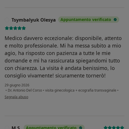
Tsymbalyuk Olesya
Appuntamento verificato
T
Medico davvero eccezionale: disponibile, attento
e molto professionale. Mi ha messa subito a mio
agio, ha risposto con pazienza a tutte le mie
domande e mi ha rassicurata spiegandomi tutto
con chiarezza. La visita è andata benissimo, lo
consiglio vivamente! sicuramente tornerò!
29 giugno 2026
•
Dr. Antonio Del Corso
•
visita ginecologica + ecografia transvaginale
•
secondo l'opinione dell'utente Tsymbalyuk Olesya
Segnala abuso
M.S.
Appuntamento verificato
M