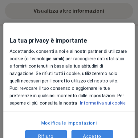
Visualizza altre informazioni
Prestazioni disponibili
La tua privacy è importante
Tutte
Accettando, consenti a noi e ai nostri partner di utilizzare
cookie (o tecnologie simili) per raccogliere dati statistici
e fornirti contenuti in base alle tue abitudini di
navigazione. Se rifiuti tutti i cookie, utilizzeremo solo
Prima visita ortopedica
quelli necessari per il corretto utilizzo del nostro sito.
prima visita ortopedica
140 €
Dettagli
Puoi revocare il tuo consenso o aggiornare le tue
preferenze in qualsiasi momento dalle impostazioni. Per
Prenota
saperne di più, consulta la nostra
Informativa sui cookie
Visita ginecologica di controllo
Modifica le impostazioni
visita ginecologica di controllo
Da 130 €
Dettagli
Rifiuto
Accetto