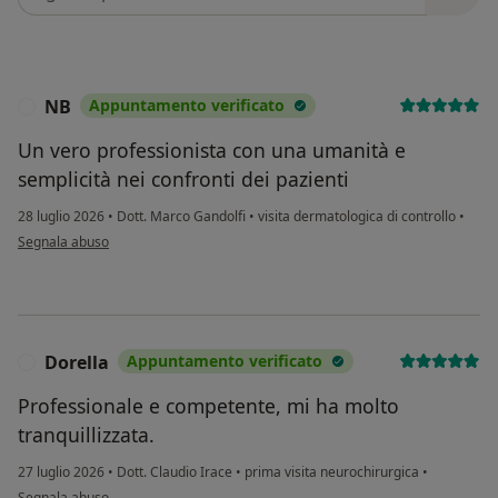
NB
Appuntamento verificato
N
Un vero professionista con una umanità e
semplicità nei confronti dei pazienti
28 luglio 2026
•
Dott. Marco Gandolfi
•
visita dermatologica di controllo
•
secondo l'opinione dell'utente NB
Segnala abuso
Dorella
Appuntamento verificato
D
Professionale e competente, mi ha molto
tranquillizzata.
27 luglio 2026
•
Dott. Claudio Irace
•
prima visita neurochirurgica
•
secondo l'opinione dell'utente Dorella
Segnala abuso