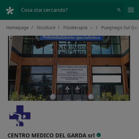
Men
Cosa stai cercando?
Homepage
Strutture
Fisioterapia
Puegnago Sul Ga
Cambia città
CENTRO MEDICO DEL GARDA srl