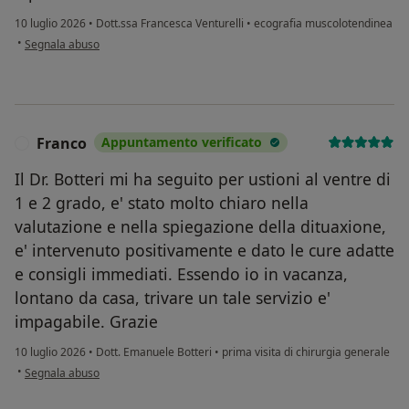
10 luglio 2026
•
Dott.ssa Francesca Venturelli
•
ecografia muscolotendinea
secondo l'opinione dell'utente Roberto
•
Segnala abuso
Franco
Appuntamento verificato
F
Il Dr. Botteri mi ha seguito per ustioni al ventre di
1 e 2 grado, e' stato molto chiaro nella
valutazione e nella spiegazione della dituaxione,
e' intervenuto positivamente e dato le cure adatte
e consigli immediati. Essendo io in vacanza,
lontano da casa, trivare un tale servizio e'
impagabile. Grazie
10 luglio 2026
•
Dott. Emanuele Botteri
•
prima visita di chirurgia generale
secondo l'opinione dell'utente Franco
•
Segnala abuso