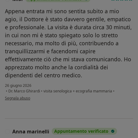
Appena entrata mi sono sentita subito a mio
agio, il Dottore è stato davvero gentile, empatico
e professionale. La visita è durata circa 30 minuti,
in cui non mi è stato spiegato solo lo stretto
necessario, ma molto di più, contribuendo a
tranquillizzarmi e facendomi capire
effettivamente ciò che mi stava comunicando. Ho
apprezzato molto anche la cordialità dei
dipendenti del centro medico.
26 giugno 2026
•
Dr. Marco Ghirardi
•
visita senologica + ecografia mammaria
•
secondo l'opinione dell'utente M.S.
Segnala abuso
Anna marinelli
Appuntamento verificato
A