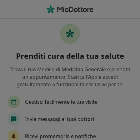
Men
Medico Estetico • Isernia, IS
Filters
Mappa
Medici estetici a Isernia. Prenota online la
Prenditi cura della tua salute
tua visita
In che modo ordiniamo i risultati
Trova il tuo Medico di Medicina Generale e prenota
un appuntamento. Scarica l'App e accedi
gratuitamente a funzionalità esclusive per te:
Gestisci facilmente le tue visite
Invia messaggi ai tuoi dottori
Dr. Paolo Maraviglia
Ricevi promemoria e notifiche
·
Altro
Medico estetico, Chirurgo estetico