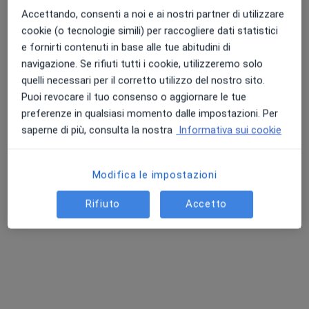
Accettando, consenti a noi e ai nostri partner di utilizzare
cookie (o tecnologie simili) per raccogliere dati statistici
e fornirti contenuti in base alle tue abitudini di
navigazione. Se rifiuti tutti i cookie, utilizzeremo solo
quelli necessari per il corretto utilizzo del nostro sito.
Puoi revocare il tuo consenso o aggiornare le tue
Dott.ssa Giovanna Perrella
preferenze in qualsiasi momento dalle impostazioni. Per
·
Altro
Medico estetico, Ortodontista, Dentista
saperne di più, consulta la nostra
Informativa sui cookie
28 recensioni
Via Fiumicello 19, Bojano
•
Mappa
Modifica le impostazioni
Studio Di Odontoiatria e Medicina Estetica - Dott.ssa Giovanna Perrella
Rifiuto
Accetto
Prima visita di medicina estetica
Prestazione gratuita
Questo dottore non ha ancora attivato le prenotazioni online presso questo indirizzo.
Chiedi di attivare le prenotazioni online