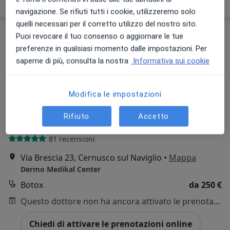
navigazione. Se rifiuti tutti i cookie, utilizzeremo solo
quelli necessari per il corretto utilizzo del nostro sito.
Puoi revocare il tuo consenso o aggiornare le tue
preferenze in qualsiasi momento dalle impostazioni. Per
saperne di più, consulta la nostra
Informativa sui cookie
Modifica le impostazioni
Dr. Luca Fioravanti
Rifiuto
Accetto
·
Altro
Medico estetico, Dietologo
81 recensioni
Via Brescia 23, Cernusco sul Naviglio
•
Mappa
Dermo Medikal Center
Botox
da 250 €
Questo dottore non ha ancora attivato le prenotazioni online presso questo indirizzo.
Chiedi di attivare le prenotazioni online