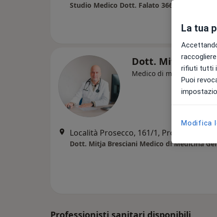
Studio Medico Dott. Falato 3664957475
La tua 
Accettando,
raccogliere 
Dott. Mitja Bresc
rifiuti tutt
Medico di medicina gener
Puoi revoca
impostazion
Modifica 
Località Prosecco, 161/1, Prosecco
•
Ma
Dott. Mitja Bresciani Medico di Medicina Ge
Professionisti sanitari disponibili