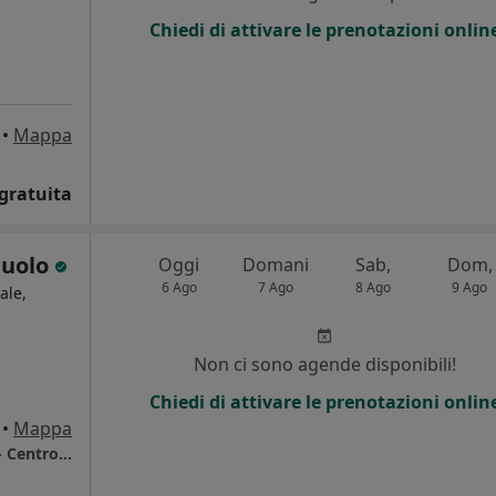
Chiedi di attivare le prenotazioni onlin
•
Mappa
gratuita
iuolo
Oggi
Domani
Sab,
Dom,
6 Ago
7 Ago
8 Ago
9 Ago
ale,
i
Non ci sono agende disponibili!
Chiedi di attivare le prenotazioni onlin
•
Mappa
Medicenter Centro Medico Polispecialistico - Centro di Riabilitazione e Medicina dello Sport