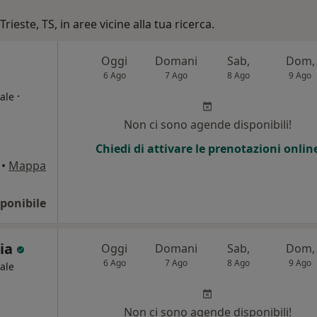
rieste, TS, in aree vicine alla tua ricerca.
Oggi
Domani
Sab,
Dom,
6 Ago
7 Ago
8 Ago
9 Ago
·
ale
Non ci sono agende disponibili!
Chiedi di attivare le prenotazioni onlin
•
Mappa
ponibile
ria
Oggi
Domani
Sab,
Dom,
6 Ago
7 Ago
8 Ago
9 Ago
ale
Non ci sono agende disponibili!