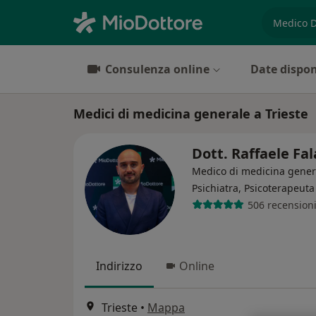
es. prest
Consulenza online
Date dispon
Medici di medicina generale a Trieste
Dott. Raffaele Fa
Medico di medicina gener
Psichiatra, Psicoterapeuta
506 recension
Indirizzo
Online
Trieste
•
Mappa