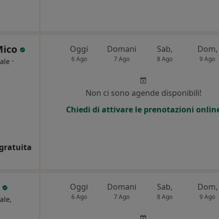
Mico
Oggi
Domani
Sab,
Dom,
6 Ago
7 Ago
8 Ago
9 Ago
·
ale
Non ci sono agende disponibili!
Chiedi di attivare le prenotazioni onlin
gratuita
i
Oggi
Domani
Sab,
Dom,
6 Ago
7 Ago
8 Ago
9 Ago
ale,