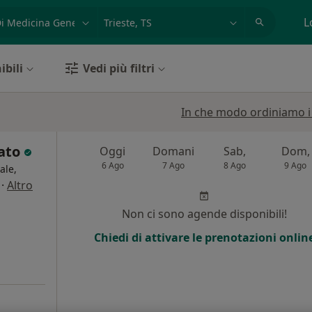
azione, medico, struttura
es: Roma
L
ibili
Vedi più filtri
In che modo ordiniamo i r
lato
Oggi
Domani
Sab,
Dom,
6 Ago
7 Ago
8 Ago
9 Ago
ale,
·
Altro
i
Non ci sono agende disponibili!
Chiedi di attivare le prenotazioni onlin