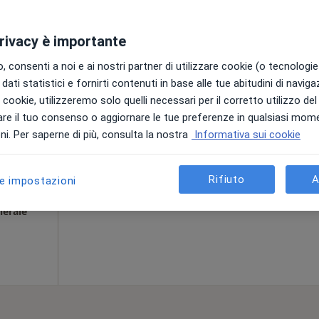
privacy è importante
 consenti a noi e ai nostri partner di utilizzare cookie (o tecnologie 
dati statistici e fornirti contenuti in base alle tue abitudini di navig
iani
Oggi
Domani
Sab,
Dom,
i i cookie, utilizzeremo solo quelli necessari per il corretto utilizzo de
6 Ago
7 Ago
8 Ago
9 Ago
ale
re il tuo consenso o aggiornare le tue preferenze in qualsiasi mom
i. Per saperne di più, consulta la nostra
Informativa sui cookie
Non ci sono agende disponibili!
Chiedi di attivare le prenotazioni onlin
Rifiuto
A
le impostazioni
ppa
nerale