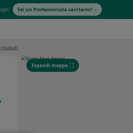
ogin
Sei un Professionista sanitario?
isultati
Lun,
Mar,
Mer,
Espandi mappa
10 Ago
11 Ago
12 Ago
e