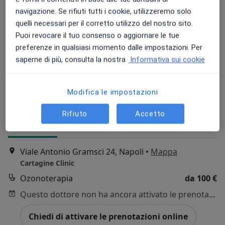
navigazione. Se rifiuti tutti i cookie, utilizzeremo solo
quelli necessari per il corretto utilizzo del nostro sito.
Puoi revocare il tuo consenso o aggiornare le tue
preferenze in qualsiasi momento dalle impostazioni. Per
Dott. Marco Cartagine
saperne di più, consulta la nostra
Informativa sui cookie
Medico di medicina generale, Medico estetico, Chirurgo
·
Altro
estetico
Modifica le impostazioni
140 recensioni
Rifiuto
Accetto
Indirizzo
Online
Viale Antonio Gramsci 24, Napoli
•
Mappa
Cartagine Clinic
Ozonoterapia
da 100 €
Questo dottore non ha ancora attivato le prenotazioni online presso questo indirizzo.
Chiedi di attivare le prenotazioni online