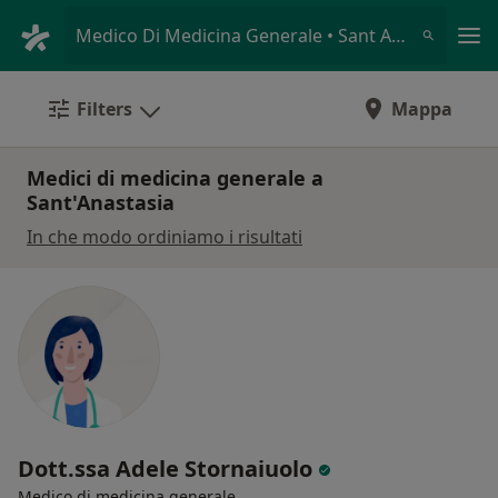
Men
Medico Di Medicina Generale • Sant Anastasia, NA
Filters
Mappa
Medici di medicina generale a
Sant'Anastasia
In che modo ordiniamo i risultati
Dott.ssa Adele Stornaiuolo
Medico di medicina generale