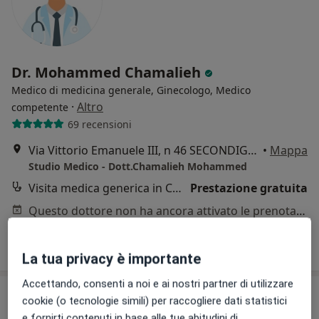
Dr. Mohammed Chamalieh
Medico di medicina generale, Ginecologo, Medico
·
Altro
competente
69 recensioni
Via Vittorio Emanuele III, n 46 SECONDIGLIANO, Napoli
•
Mappa
Studio Medico - Dott.Chamalieh Mohammed
Visita medica generica in CONVENZIONE
Prestazione gratuita
Questo dottore non ha ancora attivato le prenotazioni online presso questo indirizzo.
Chiedi di attivare le prenotazioni online
La tua privacy è importante
Accettando, consenti a noi e ai nostri partner di utilizzare
cookie (o tecnologie simili) per raccogliere dati statistici
e fornirti contenuti in base alle tue abitudini di