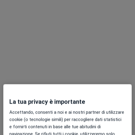
Dr. Angelo Testa
Medico di medicina generale
1 recensione
Indirizzo 1
Indirizzo 2
Indirizzo 3
Largo Torchiana, nc, Portoferraio
•
Mappa
Ambulatorio Dott. Angelo Testa
La tua privacy è importante
Visita medica generica in CONVENZIONE
Prezzo non disponibile
Questo dottore non ha ancora attivato le prenotazioni online presso questo indirizzo.
Accettando, consenti a noi e ai nostri partner di utilizzare
cookie (o tecnologie simili) per raccogliere dati statistici
Chiedi di attivare le prenotazioni online
e fornirti contenuti in base alle tue abitudini di
navigazione. Se rifiuti tutti i cookie, utilizzeremo solo