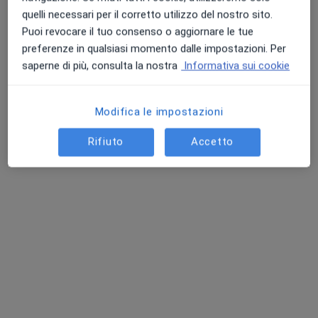
quelli necessari per il corretto utilizzo del nostro sito.
Puoi revocare il tuo consenso o aggiornare le tue
preferenze in qualsiasi momento dalle impostazioni. Per
saperne di più, consulta la nostra
Informativa sui cookie
Modifica le impostazioni
Dr. Michele De Rosa
Rifiuto
Accetto
Medico di medicina generale
Indirizzo 1
Indirizzo 2
Viale delle Rimembranze 2, Rio Marina
•
Mappa
Ambulatorio Medico Dott. Michele De Rosa
Visita medica generica in CONVENZIONE
Prezzo non disponibile
Questo dottore non ha ancora attivato le prenotazioni online presso questo indirizzo.