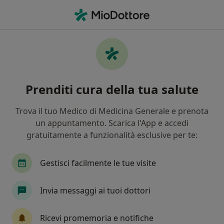
Men
Medico Di Medicina Generale • Piombino, LI
Filters
Mappa
Medici di medicina generale a Piombino
Prenditi cura della tua salute
In che modo ordiniamo i risultati
Trova il tuo Medico di Medicina Generale e prenota
un appuntamento. Scarica l'App e accedi
gratuitamente a funzionalità esclusive per te:
Gestisci facilmente le tue visite
Invia messaggi ai tuoi dottori
Dott.ssa Sara Battaglini
Medico di medicina generale
Ricevi promemoria e notifiche