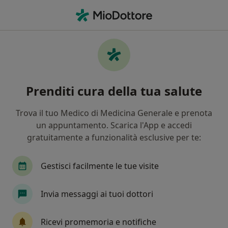
Men
Medico Di Medicina Generale • Mondavio, PU
Filters
Mappa
Medici di medicina generale a Mondavio
Prenditi cura della tua salute
In che modo ordiniamo i risultati
Trova il tuo Medico di Medicina Generale e prenota
un appuntamento. Scarica l'App e accedi
gratuitamente a funzionalità esclusive per te:
Gestisci facilmente le tue visite
Invia messaggi ai tuoi dottori
Dott.ssa Maria Chiara Starace
Medico di medicina generale
Ricevi promemoria e notifiche