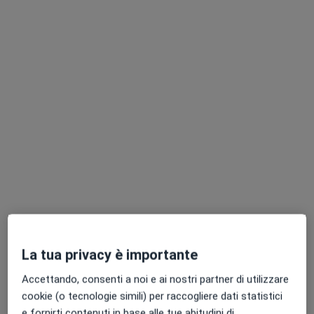
Studio medico Dr. Alberto Tonelli
Visita medica generica in CONVENZIONE
Prezzo non disponibile
Questo dottore non ha ancora attivato le prenotazioni online presso questo indirizzo.
Chiedi di attivare le prenotazioni online
Dott.ssa Camilla Massaioli
La tua privacy è importante
Medico di medicina generale
Accettando, consenti a noi e ai nostri partner di utilizzare
Via Cesare Battisti, 16, San Lorenzo in Campo
•
Mappa
cookie (o tecnologie simili) per raccogliere dati statistici
Studio Medico San Lorenzo in Campo
e fornirti contenuti in base alle tue abitudini di