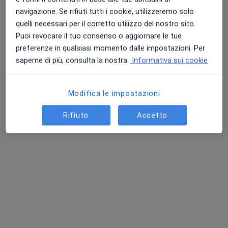
Prima visita di medicina generale
Prezzo non disponibile
navigazione. Se rifiuti tutti i cookie, utilizzeremo solo
Questo dottore non ha ancora attivato le prenotazioni online presso questo indirizzo.
quelli necessari per il corretto utilizzo del nostro sito.
Puoi revocare il tuo consenso o aggiornare le tue
Chiedi di attivare le prenotazioni online
preferenze in qualsiasi momento dalle impostazioni. Per
saperne di più, consulta la nostra
Informativa sui cookie
Professionisti sanitari disponibili
Modifica le impostazioni
Questi professionisti sanitari si trovano fuori
Rifiuto
Accetto
Mondavio, PU, in aree vicine alla tua ricerca.
Dott.ssa Elena Corradin