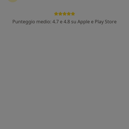
Via garibaldi 23, Mondolfo
•
Mappa
Ambulatorio Medico Mondolfo Dott.ssa Starace
Visita medica generica in CONVENZIONE
Prezzo non disponibile
Punteggio medio: 4.7 e 4.8 su Apple e Play Store
Questo dottore non ha ancora attivato le prenotazioni online presso questo indirizzo.
Chiedi di attivare le prenotazioni online
Dott.ssa Laura Ciaramicoli
Medico di medicina generale
Indirizzo 1
Indirizzo 2