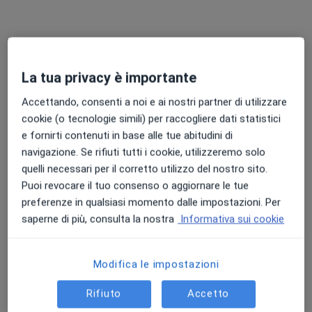
Dott. Jacopo Roncali
·
Altro
Medico di medicina generale
Via Bernardino Zenale 4, Treviglio
•
Mappa
Studio Dr. Jacopo Roncali
La tua privacy è importante
Visita di medicina generale
Prestazione gratuita
Accettando, consenti a noi e ai nostri partner di utilizzare
Questo dottore non ha ancora attivato le prenotazioni online presso questo indirizzo.
cookie (o tecnologie simili) per raccogliere dati statistici
e fornirti contenuti in base alle tue abitudini di
Chiedi di attivare le prenotazioni online
navigazione. Se rifiuti tutti i cookie, utilizzeremo solo
quelli necessari per il corretto utilizzo del nostro sito.
Puoi revocare il tuo consenso o aggiornare le tue
preferenze in qualsiasi momento dalle impostazioni. Per
saperne di più, consulta la nostra
Informativa sui cookie
Modifica le impostazioni
Rifiuto
Accetto
Dott.ssa Simona Cozzi