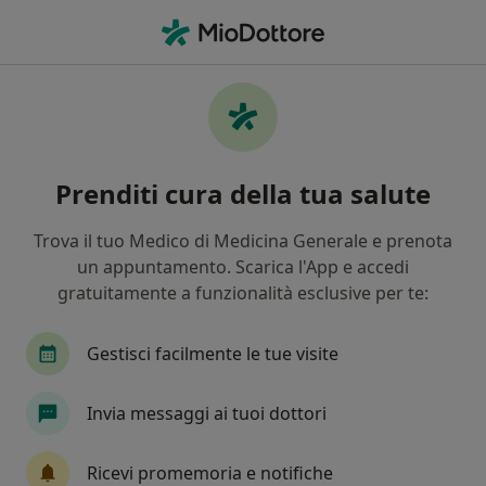
Men
Medico Di Medicina Generale • Caravaggio, BG
Filters
Assicurazione
Mappa
Medici di medicina generale a Caravaggio
Prenditi cura della tua salute
In che modo ordiniamo i risultati
Trova il tuo Medico di Medicina Generale e prenota
un appuntamento. Scarica l'App e accedi
gratuitamente a funzionalità esclusive per te:
Gestisci facilmente le tue visite
Invia messaggi ai tuoi dottori
Dr. Stefano Poidomani
·
Medico di medicina generale, Fisiatra, Terapista del dolore
Ricevi promemoria e notifiche