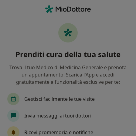
Men
Medico Di Medicina Generale • Arzignano, VI
Filters
Mappa
Medici di medicina generale a Arzignano
Prenditi cura della tua salute
In che modo ordiniamo i risultati
Trova il tuo Medico di Medicina Generale e prenota
un appuntamento. Scarica l'App e accedi
gratuitamente a funzionalità esclusive per te:
Gestisci facilmente le tue visite
Invia messaggi ai tuoi dottori
Dr. Ihab Isa
·
Altro
Medico di medicina generale
Ricevi promemoria e notifiche