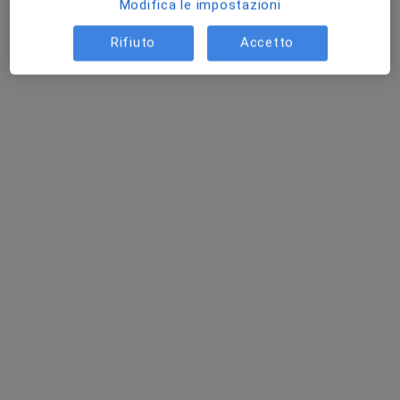
Modifica le impostazioni
Corso Dante Alighieri 20, Illasi
•
Mappa
Studio privato dr Tosadori Samuele
Rifiuto
Accetto
Visita di medicina generale
50 €
Questo dottore non ha ancora attivato le prenotazioni online presso questo indirizzo.
Chiedi di attivare le prenotazioni online
Dott. Giordano Castagna
Medico di medicina generale
Corso Dante Alighieri 20, Illasi
•
Mappa