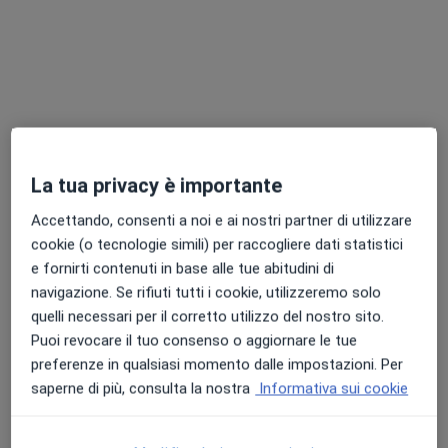
Visita medica generica in CONVENZIONE
Prezzo non disponibile
Questo dottore non ha ancora attivato le prenotazioni online presso questo indirizzo.
Chiedi di attivare le prenotazioni online
La tua privacy è importante
Accettando, consenti a noi e ai nostri partner di utilizzare
cookie (o tecnologie simili) per raccogliere dati statistici
e fornirti contenuti in base alle tue abitudini di
navigazione. Se rifiuti tutti i cookie, utilizzeremo solo
quelli necessari per il corretto utilizzo del nostro sito.
Dr. Samuele Tosadori
Puoi revocare il tuo consenso o aggiornare le tue
·
Altro
Medico di medicina generale
preferenze in qualsiasi momento dalle impostazioni. Per
saperne di più, consulta la nostra
Informativa sui cookie
Indirizzo 1
Indirizzo 2
Indirizzo 3