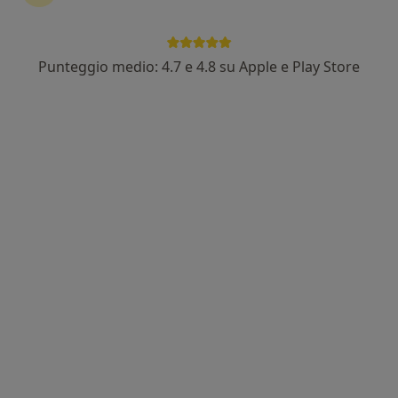
162 recensioni
Via Dante Alighieri 20, Illasi
•
Mappa
Studio Medico Dr. Isa
Punteggio medio: 4.7 e 4.8 su Apple e Play Store
Visita medica generica in CONVENZIONE
Prestazione gratuita
Questo dottore non ha ancora attivato le prenotazioni online presso questo indirizzo.
Chiedi di attivare le prenotazioni online
Dott.ssa Roya Sarraf
·
Altro
Medico di medicina generale