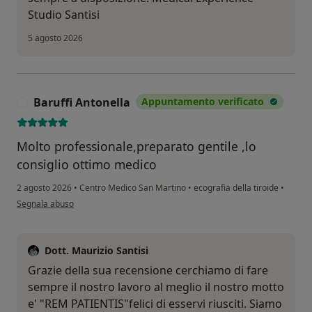
Studio Santisi
5 agosto 2026
Baruffi Antonella
Appuntamento verificato
B
Molto professionale,preparato gentile ,lo
consiglio ottimo medico
2 agosto 2026
•
Centro Medico San Martino
•
ecografia della tiroide
•
secondo l'opinione dell'utente Baruffi Antonella
Segnala abuso
Dott. Maurizio Santisi
Grazie della sua recensione cerchiamo di fare
sempre il nostro lavoro al meglio il nostro motto
e' "REM PATIENTIS"felici di esservi riusciti. Siamo