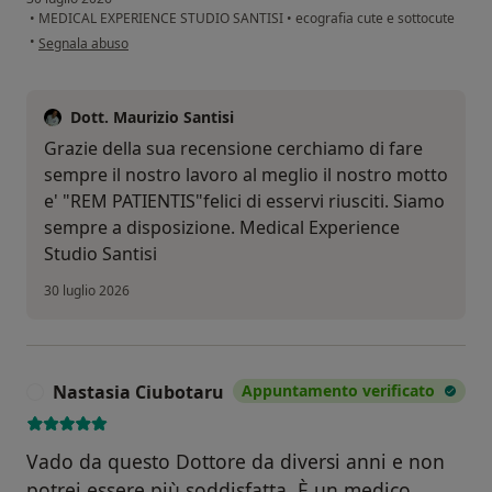
•
MEDICAL EXPERIENCE STUDIO SANTISI
•
ecografia cute e sottocute
secondo l'opinione dell'utente Paola
•
Segnala abuso
Dott. Maurizio Santisi
Grazie della sua recensione cerchiamo di fare
sempre il nostro lavoro al meglio il nostro motto
e' "REM PATIENTIS"felici di esservi riusciti. Siamo
sempre a disposizione. Medical Experience
Studio Santisi
30 luglio 2026
Nastasia Ciubotaru
Appuntamento verificato
N
Vado da questo Dottore da diversi anni e non
potrei essere più soddisfatta. È un medico