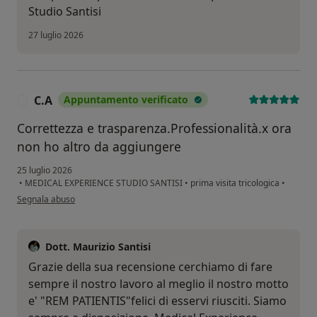
Studio Santisi
27 luglio 2026
C.A
Appuntamento verificato
C
Correttezza e trasparenza.Professionalità.x ora
non ho altro da aggiungere
25 luglio 2026
•
MEDICAL EXPERIENCE STUDIO SANTISI
•
prima visita tricologica
•
secondo l'opinione dell'utente C.A
Segnala abuso
Dott. Maurizio Santisi
Grazie della sua recensione cerchiamo di fare
sempre il nostro lavoro al meglio il nostro motto
e' "REM PATIENTIS"felici di esservi riusciti. Siamo