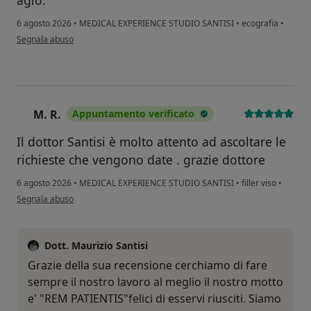
agio.
6 agosto 2026
•
MEDICAL EXPERIENCE STUDIO SANTISI
•
ecografia
•
secondo l'opinione dell'utente MM
Segnala abuso
M. R.
Appuntamento verificato
M
Il dottor Santisi è molto attento ad ascoltare le
richieste che vengono date . grazie dottore
6 agosto 2026
•
MEDICAL EXPERIENCE STUDIO SANTISI
•
filler viso
•
secondo l'opinione dell'utente M. R.
Segnala abuso
Dott. Maurizio Santisi
Grazie della sua recensione cerchiamo di fare
sempre il nostro lavoro al meglio il nostro motto
e' "REM PATIENTIS"felici di esservi riusciti. Siamo