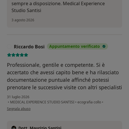
sempre a disposizione. Medical Experience
Studio Santisi
3 agosto 2026
Riccardo Bosi
Appuntamento verificato
R
Professionale, gentile e competente. Si è
accertato che avessi capito bene e ha rilasciato
documentazione puntuale affinché potessi
prenotare le successive visite con altri specialisti
31 luglio 2026
•
MEDICAL EXPERIENCE STUDIO SANTISI
•
ecografia collo
•
secondo l'opinione dell'utente Riccardo Bosi
Segnala abuso
Dott. Maurizio Santisi