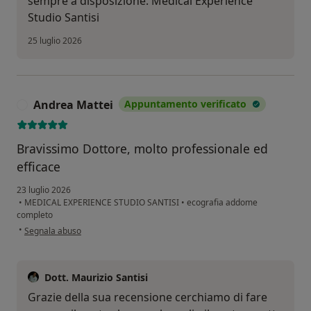
sempre a disposizione. Medical Experience
Studio Santisi
25 luglio 2026
Andrea Mattei
Appuntamento verificato
A
Bravissimo Dottore, molto professionale ed
efficace
23 luglio 2026
•
MEDICAL EXPERIENCE STUDIO SANTISI
•
ecografia addome
completo
secondo l'opinione dell'utente Andrea Mattei
•
Segnala abuso
Dott. Maurizio Santisi
Grazie della sua recensione cerchiamo di fare