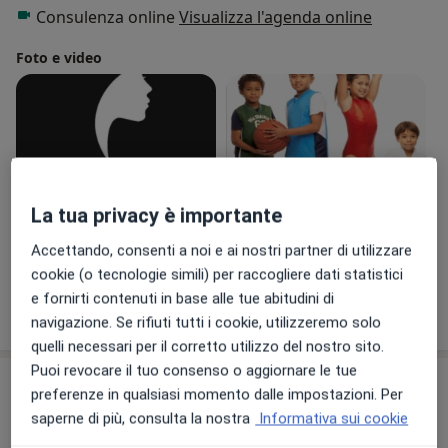
continua evoluzione e bisogna essere estremamente
Consulenza online
Visualizza l'agenda online
preparati sempre.
Foto e video
La tua privacy è importante
Visualizza galleria (18)
Accettando, consenti a noi e ai nostri partner di utilizzare
cookie (o tecnologie simili) per raccogliere dati statistici
e fornirti contenuti in base alle tue abitudini di
Mostra dettagli
sull'esperienza
navigazione. Se rifiuti tutti i cookie, utilizzeremo solo
quelli necessari per il corretto utilizzo del nostro sito.
Puoi revocare il tuo consenso o aggiornare le tue
Prestazioni e prezzi
preferenze in qualsiasi momento dalle impostazioni. Per
saperne di più, consulta la nostra
Informativa sui cookie
Visita senologica + ecografia
mammaria
Prenota una visita