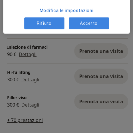
140 €
Dettagli
Modifica le impostazioni
Elettroporazione
Rifiuto
Accetto
Prenota una visita
200 €
Dettagli
Iniezione di farmaci
Prenota una visita
90 €
Dettagli
Hi-fu lifting
Prenota una visita
300 €
Dettagli
Filler viso
Prenota una visita
300 €
Dettagli
+ 70 prestazioni