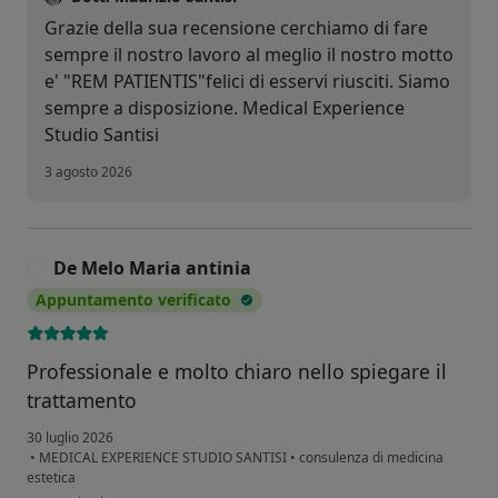
Grazie della sua recensione cerchiamo di fare
sempre il nostro lavoro al meglio il nostro motto
e' "REM PATIENTIS"felici di esservi riusciti. Siamo
sempre a disposizione. Medical Experience
Studio Santisi
3 agosto 2026
De Melo Maria antinia
D
Appuntamento verificato
Professionale e molto chiaro nello spiegare il
trattamento
30 luglio 2026
•
MEDICAL EXPERIENCE STUDIO SANTISI
•
consulenza di medicina
estetica
secondo l'opinione dell'utente De Melo Maria antinia