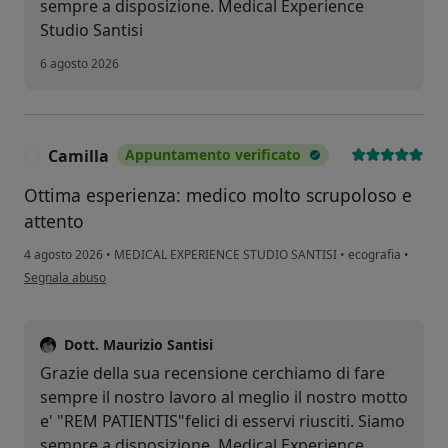
sempre a disposizione. Medical Experience
Studio Santisi
6 agosto 2026
Camilla
Appuntamento verificato
C
Ottima esperienza: medico molto scrupoloso e
attento
4 agosto 2026
•
MEDICAL EXPERIENCE STUDIO SANTISI
•
ecografia
•
secondo l'opinione dell'utente Camilla
Segnala abuso
Dott. Maurizio Santisi
Grazie della sua recensione cerchiamo di fare
sempre il nostro lavoro al meglio il nostro motto
e' "REM PATIENTIS"felici di esservi riusciti. Siamo
sempre a disposizione. Medical Experience