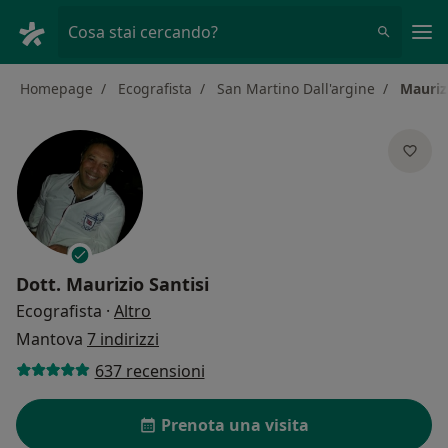
Men
Cosa stai cercando?
Homepage
Ecografista
San Martino Dall'argine
Mauriz
Dott.
Maurizio Santisi
sulle specializzazioni
Ecografista
·
Altro
Mantova
7 indirizzi
637 recensioni
Prenota una visita