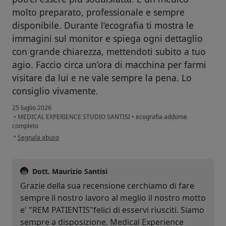
molto preparato, professionale e sempre
disponibile. Durante l’ecografia ti mostra le
immagini sul monitor e spiega ogni dettaglio
con grande chiarezza, mettendoti subito a tuo
agio. Faccio circa un’ora di macchina per farmi
visitare da lui e ne vale sempre la pena. Lo
consiglio vivamente.
25 luglio 2026
•
MEDICAL EXPERIENCE STUDIO SANTISI
•
ecografia addome
completo
secondo l'opinione dell'utente Nastasia Ciubotaru
•
Segnala abuso
Dott. Maurizio Santisi
Grazie della sua recensione cerchiamo di fare
sempre il nostro lavoro al meglio il nostro motto
e' "REM PATIENTIS"felici di esservi riusciti. Siamo
sempre a disposizione. Medical Experience