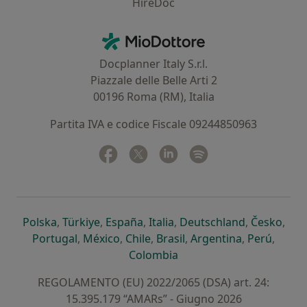
HireDoc
Contatti
MioDottore - Homepage
Docplanner Italy S.r.l.
Piazzale delle Belle Arti 2
00196 Roma (RM), Italia
Partita IVA e codice Fiscale 09244850963
Facebook
si apre in una nuova scheda
Twitter
si apre in una nuova scheda
Linkedin
si apre in una nuova sc
Spotify
si apre in una nuo
si apre in una nuova scheda
si apre in una nuova scheda
si apre in una nuova scheda
si apre in una nuova sche
si apre in 
si a
Polska
,
Türkiye
,
España
,
Italia
,
Deutschland
,
Česko
,
si apre in una nuova scheda
si apre in una nuova scheda
si apre in una nuova scheda
si apre in una nuova s
si apre in u
si apr
Portugal
,
México
,
Chile
,
Brasil
,
Argentina
,
Perú
,
si apre in una nuova sch
Colombia
REGOLAMENTO (EU) 2022/2065 (DSA) art. 24:
15.395.179 “AMARs” - Giugno 2026