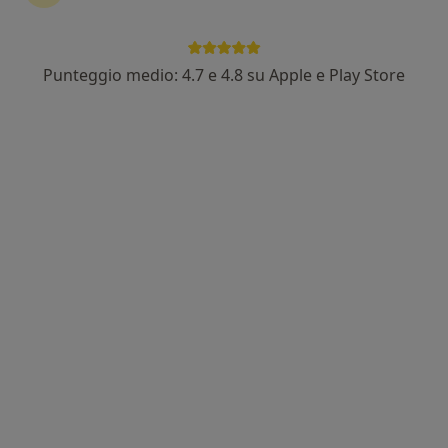
Altro
46 recensioni
Punteggio medio: 4.7 e 4.8 su Apple e Play Store
Indirizzo
Online
Via degli Artigiani 25/A, Medolla
•
Mappa
CLINICA DARDANO - Poliambulatorio Medico-Chirurgico | Specialistica | Esami&Diagnostica | Seno Sereno | Ozonoterapia
Consulenza online
38 €
Questo dottore non ha ancora attivato le prenotazioni online presso questo indirizzo.
Chiedi di attivare le prenotazioni online