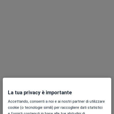
Ecografista
Vedi tutti i dottori 5
Questo centro non ha nessun professionista con date disponibili
Mostra profilo
Dott.ssa Paola Mastellari
La tua privacy è importante
·
Altro
Ecografista, Radiologo diagnostico, Senologa
Accettando, consenti a noi e ai nostri partner di utilizzare
309 recensioni
cookie (o tecnologie simili) per raccogliere dati statistici
Via degli Artigiani 25/A, Medolla
•
Mappa
e fornirti contenuti in base alle tue abitudini di