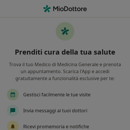
Men
Ecografista • Mirandola, MO
Filters
Mappa
Ecografisti a Mirandola. Prenota online la
Prenditi cura della tua salute
tua visita
In che modo ordiniamo i risultati
Trova il tuo Medico di Medicina Generale e prenota
un appuntamento. Scarica l'App e accedi
gratuitamente a funzionalità esclusive per te:
Gestisci facilmente le tue visite
Invia messaggi ai tuoi dottori
Dott.ssa Francesca Leonardi
Ricevi promemoria e notifiche
·
Ecografista, Medico estetico, Medico di medicina generale