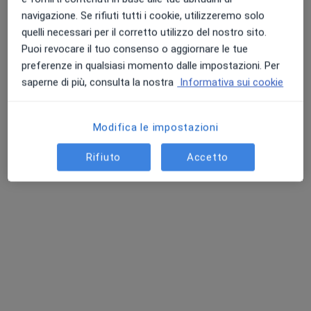
CLINICA DARDANO - Poliambulatorio Medico-Chirurgico | Specialistica | Esami&Diagnostica | Seno Sereno | Ozonoterapia
navigazione. Se rifiuti tutti i cookie, utilizzeremo solo
Ecografia
120 €
quelli necessari per il corretto utilizzo del nostro sito.
Puoi revocare il tuo consenso o aggiornare le tue
Questo dottore non ha ancora attivato le prenotazioni online presso questo indirizzo.
preferenze in qualsiasi momento dalle impostazioni. Per
saperne di più, consulta la nostra
Informativa sui cookie
Chiedi di attivare le prenotazioni online
Modifica le impostazioni
Rifiuto
Accetto
Dott. Paolo Bellodi
·
Altro
Ecografista, Ginecologo, Ostetrica
49 recensioni
Via degli Artigiani 25/A, Medolla
•
Mappa