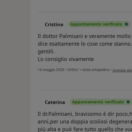
Cristina
Appuntamento verificato
C
Il dottor Palmisani e veramente molto 
dice esattamente le cose come stanno.
gentili.
Lo consiglio vivamente
secondo l'op
14 maggio 2026
•
Ortho1
•
visita ortopedica
•
Segnala ab
Caterina
Appuntamento verificato
C
Il dr.Palmisani, bravissimo è dir poco,
anni,per una doppia scoliosi degenerati
più alta e può fare tutto quello che vu