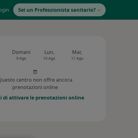
ogin
Sei un Professionista sanitario?
Domani
Lun,
Mar,
Mer,
Gio,
9 Ago
10 Ago
11 Ago
12 Ago
13 Ag
Questo centro non offre ancora
prenotazioni online
i di attivare le prenotazioni online