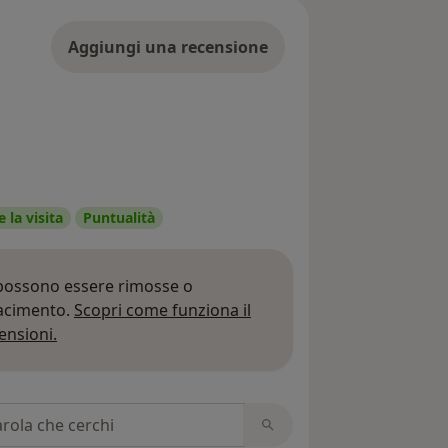
Aggiungi una recensione
 la visita
Puntualità
 possono essere rimosse o
iacimento.
Scopri come funziona il
Per saperne di più sulle opinioni
ensioni.
 recensioni