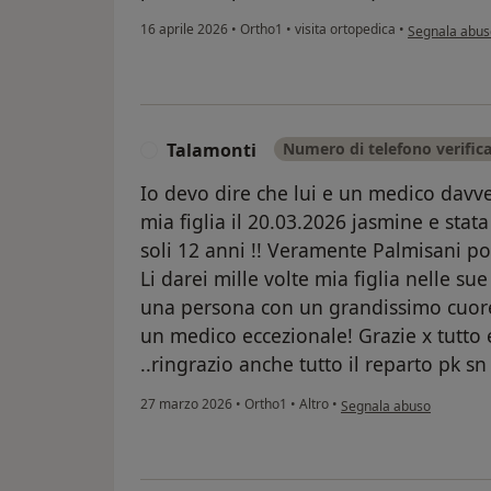
secondo l'opi
16 aprile 2026
•
Ortho1
•
visita ortopedica
•
Segnala abus
Talamonti
Numero di telefono verific
T
Io devo dire che lui e un medico davve
mia figlia il 20.03.2026 jasmine e stat
soli 12 anni !! Veramente Palmisani pos
Li darei mille volte mia figlia nelle su
una persona con un grandissimo cuore e
un medico eccezionale! Grazie x tutto 
..ringrazio anche tutto il reparto pk sn s
secondo l'opinione dell'
27 marzo 2026
•
Ortho1
•
Altro
•
Segnala abuso