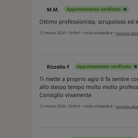
M.M.
Appuntamento verificato
M
Ottimo professionista, scrupoloso ed e
secondo l'opi
12 marzo 2026
•
Ortho1
•
visita ortopedica
•
Segnala abu
Rizzello F
Appuntamento verificato
R
Ti mette a proprio agio ti fa sentire c
allo stesso tempo molto molto profess
Consiglio vivamente
secondo l'opi
12 marzo 2026
•
Ortho1
•
visita ortopedica
•
Segnala abu