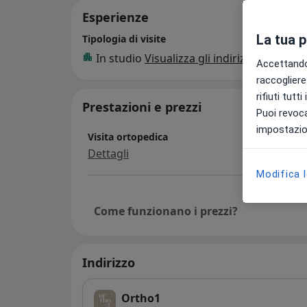
Esperienze
La tua 
Tipologia di visite
In studio
Visualizza gli indirizzi (1)
Accettando,
raccogliere 
rifiuti tutt
Prestazioni e prezzi
Puoi revoca
impostazion
Visita ortopedica
Dettagli
Modifica 
Come funzionano i prezzi?
Indirizzo
Ortho1