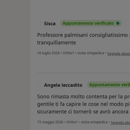
Sisca
Appuntamento verificato
S
Professore palmisani consigliatissimo
tranquillamente
secondo l'opin
16 luglio 2026
•
Ortho1
•
visita ortopedica
•
Segnala abus
Angela leccadito
Appuntamento verif
A
Sono rimasta molto contenta per la p
gentile ti fa capire le cose nel modo p
sicuramente ci tornerò se avrò ancora
secondo l'op
15 maggio 2026
•
Ortho1
•
visita ortopedica
•
Segnala ab