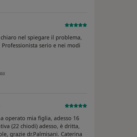
chiaro nel spiegare il problema,
 Professionista serio e nei modi
inione dell'utente Cristina
uso
ha operato mia figlia, adesso 16
va (22 chiodi) adesso, è dritta,
ole, grazie dr.Palmisani. Caterina