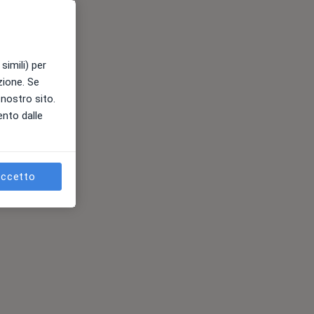
simili) per
azione. Se
l nostro sito.
ento dalle
ccetto