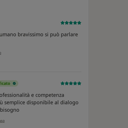
 umano bravissimo si può parlare
ione dell'utente Sisca
o
icato
rofessionalità e competenza
iù semplice disponibile al dialogo
 bisogno
inione dell'utente Angela leccadito
uso