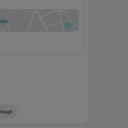
appa
 apre in una nuova scheda
ttagli
ll'indirizzo