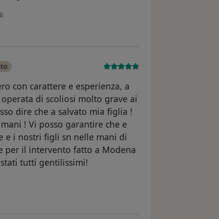
nione dell'utente Caterina
o
ato
ro con carattere e esperienza, a
a operata di scoliosi molto grave ai
so dire che a salvato mia figlia !
e mani ! Vi posso garantire che e
 i nostri figli sn nelle mani di
e per il intervento fatto a Modena
tati tutti gentilissimi!
utente Talamonti