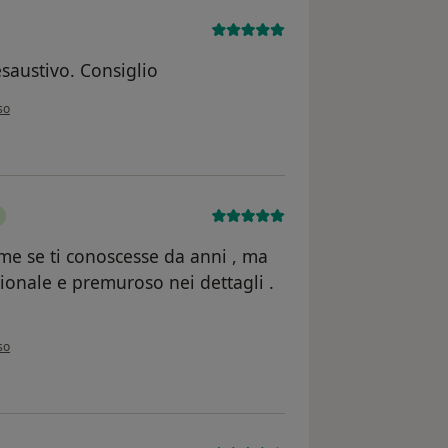
saustivo. Consiglio
nione dell'utente M.M.
so
ome se ti conoscesse da anni , ma
ionale e premuroso nei dettagli .
nione dell'utente Rizzello F
so