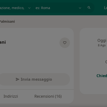
azione, medico, struttura
es: Roma
L
Palmisani
Oggi
ani
8 Ago
specializzazioni
Chied
Invia messaggio
Indirizzi
Recensioni (16)