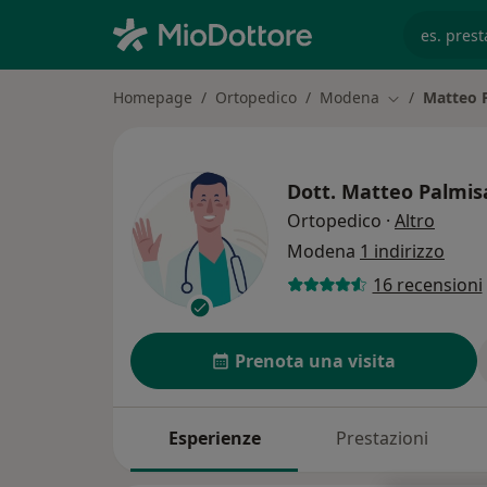
es. prest
Homepage
Ortopedico
Modena
Matteo 
Cambia città
Dott.
Matteo Palmis
sulle 
Ortopedico
·
Altro
Modena
1 indirizzo
16 recensioni
Prenota una visita
Esperienze
Prestazioni