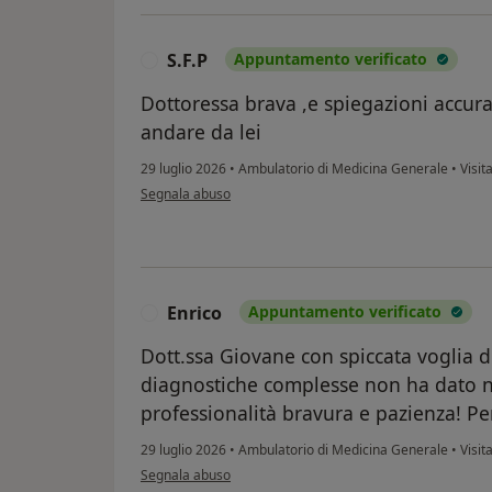
S.F.P
Appuntamento verificato
S
Dottoressa brava ,e spiegazioni accurate
andare da lei
29 luglio 2026
•
Ambulatorio di Medicina Generale
•
Visit
secondo l'opinione dell'utente S.F.P
Segnala abuso
Enrico
Appuntamento verificato
E
Dott.ssa Giovane con spiccata voglia 
diagnostiche complesse non ha dato n
professionalità bravura e pazienza! Pe
29 luglio 2026
•
Ambulatorio di Medicina Generale
•
Visit
secondo l'opinione dell'utente Enrico
Segnala abuso