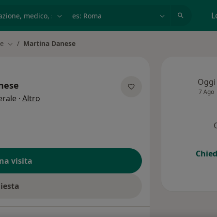
azione, medico, struttura
es: Roma
L
ve
Martina Danese
Cambia città
Oggi
nese
7 Ago
sulle specializzazioni
erale
·
Altro
Chied
na visita
hiesta