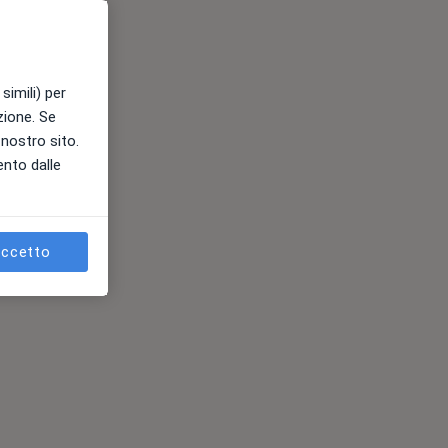
simili) per
azione. Se
l nostro sito.
ento dalle
ccetto