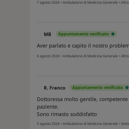
7 agosto 2026
•
Ambulatorio di Medicina Generale
•
Altro
MB
Appuntamento verificato
M
Aver parlato e capito il nostro proble
6 agosto 2026
•
Ambulatorio di Medicina Generale
•
Altro
R. Franco
Appuntamento verificato
R
Dottoressa molto gentile, competente e
paziente.
Sono rimasto soddisfatto
5 agosto 2026
•
Ambulatorio di Medicina Generale
•
Visi
secondo l'opinione dell'utente R. Franco