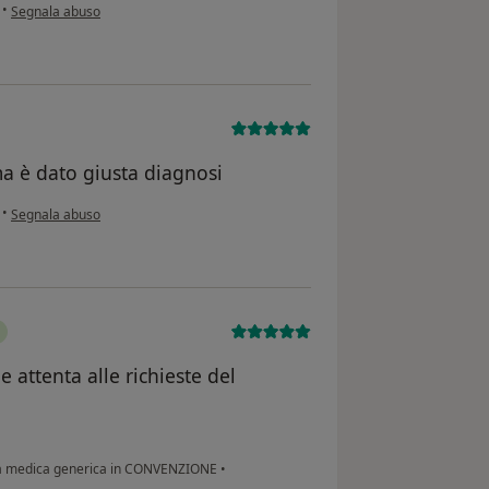
secondo l'opinione dell'utente Nrsl
•
Segnala abuso
ma è dato giusta diagnosi
secondo l'opinione dell'utente MB
•
Segnala abuso
 attenta alle richieste del
ta medica generica in CONVENZIONE
•