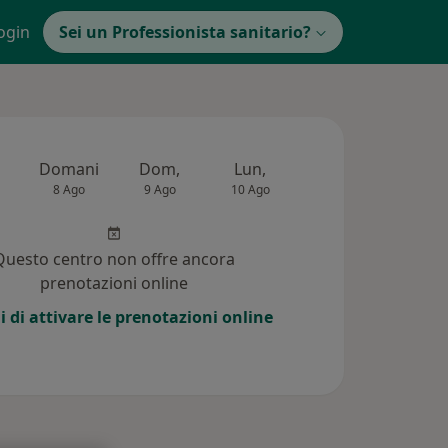
ogin
Sei un Professionista sanitario?
Domani
Dom,
Lun,
Mar,
Mer,
8 Ago
9 Ago
10 Ago
11 Ago
12 Ag
Questo centro non offre ancora
prenotazioni online
i di attivare le prenotazioni online