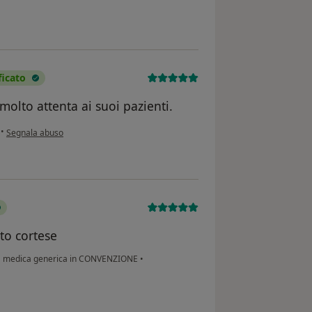
icato
olto attenta ai suoi pazienti.
secondo l'opinione dell'utente Dragana Kovinić
•
Segnala abuso
lto cortese
a medica generica in CONVENZIONE
•