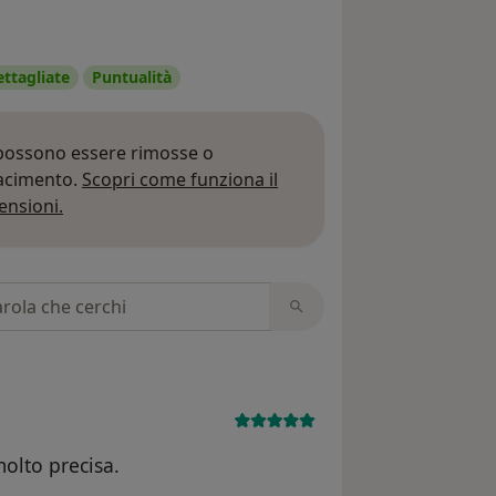
ettagliate
Puntualità
 possono essere rimosse o
iacimento.
Scopri come funziona il
Per saperne di più sulle opinioni
ensioni.
 recensioni
molto precisa.