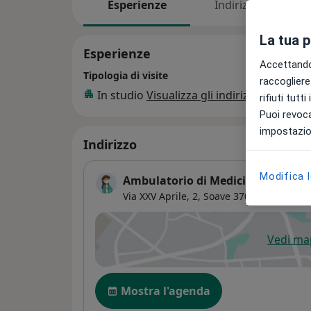
Esperienze
Indirizzi
P
La tua 
Esperienze
Accettando,
Tipologia di visite
raccogliere 
In studio
Visualizza gli indirizzi (1)
rifiuti tutt
Puoi revoca
impostazion
Indirizzo
Modifica 
Ambulatorio di Medicina General
Via XXV Aprile, 2,
Soave
37038
Vedi m
si
Disponibilità
Mostra l'agenda