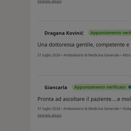
Segnala abuso
Dragana Kovinić
Appuntamento verif
D
Una dottoressa gentile, competente e m
31 luglio 2026
•
Ambulatorio di Medicina Generale
•
Altro
Giancarla
Appuntamento verificato
G
Pronta ad ascoltare il paziente....e mo
31 luglio 2026
•
Ambulatorio di Medicina Generale
•
Visit
secondo l'opinione dell'utente Giancarla
Segnala abuso