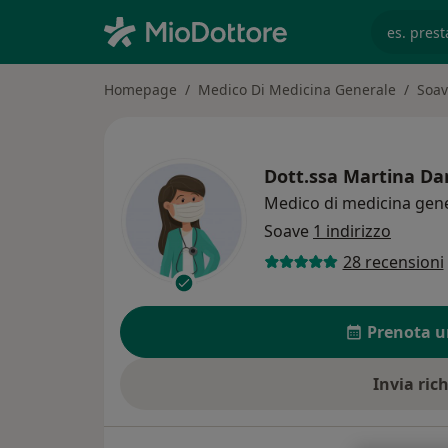
es. prest
Homepage
Medico Di Medicina Generale
Soa
Dott.ssa
Martina Da
Medico di medicina gen
Soave
1 indirizzo
28 recensioni
Prenota u
Invia ric