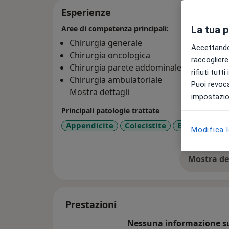
Esperienze
La tua 
Aree di competenza principali:
Chirurgia generale
Accettando,
Chirurgia oncologica
raccogliere 
Chirurgia parete addominale
rifiuti tutt
Chirurgia ambulatoriale
Puoi revoca
Mostra dettagli
impostazion
Principali patologie trattate
Appendicite
Colecistite
Ernia
Diver
Modifica 
Mostra de
su
Prestazioni
Nessuna informazione su 