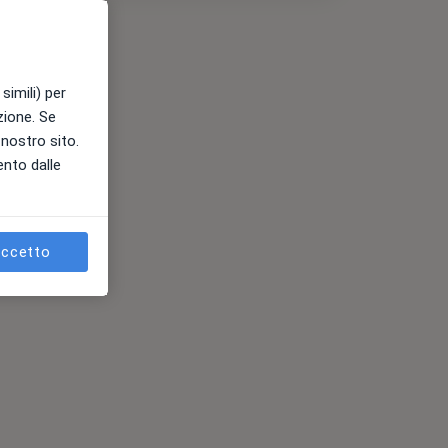
simili) per
azione. Se
l nostro sito.
ento dalle
ccetto