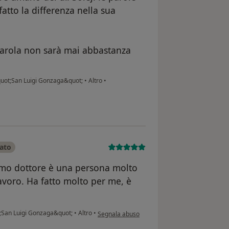
fatto la differenza nella sua
parola non sarà mai abbastanza
quot;San Luigi Gonzaga&quot;
•
Altro
•
cato
timo dottore è una persona molto
avoro. Ha fatto molto per me, è
secondo l'opinione dell'utente Giuseppe V
t;San Luigi Gonzaga&quot;
•
Altro
•
Segnala abuso