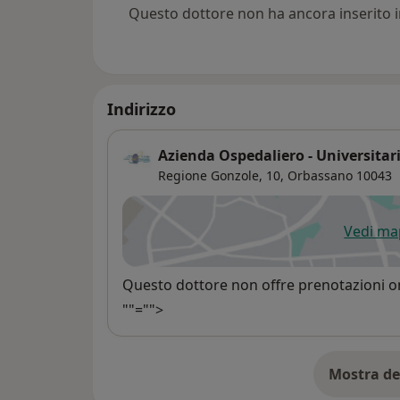
Questo dottore non ha ancora inserito i
Indirizzo
Azienda Ospedaliero - Universitar
Regione Gonzole, 10,
Orbassano
10043
Vedi m
si
Disponibilità
Questo dottore non offre prenotazioni on
""="">
Mostra de
su