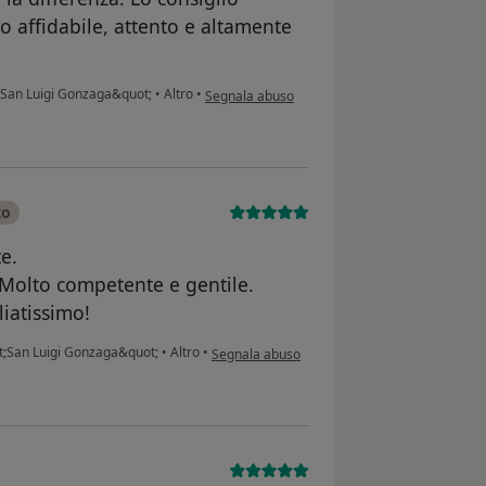
 affidabile, attento e altamente
secondo l'opinione dell'utente AV
t;San Luigi Gonzaga&quot;
•
Altro
•
Segnala abuso
to
e.
 Molto competente e gentile.
iatissimo!
secondo l'opinione dell'utente ManuFilo
ot;San Luigi Gonzaga&quot;
•
Altro
•
Segnala abuso