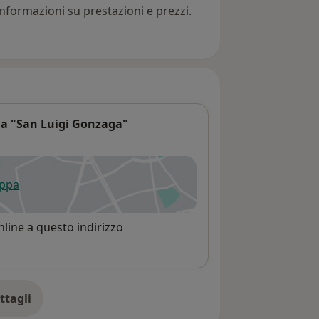
nformazioni su prestazioni e prezzi.
ia "San Luigi Gonzaga"
appa
 apre in una nuova scheda
line a questo indirizzo
ttagli
ll'indirizzo