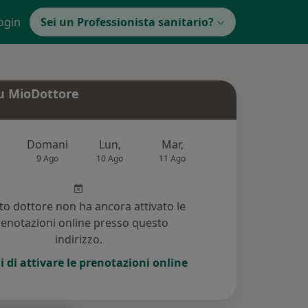
ogin
Sei un Professionista sanitario?
u MioDottore
Domani
Lun,
Mar,
Mer,
Gio,
9 Ago
10 Ago
11 Ago
12 Ago
13 Ag
o dottore non ha ancora attivato le
enotazioni online presso questo
indirizzo.
i di attivare le prenotazioni online