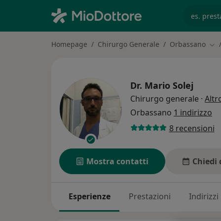
es. prest
Homepage
Chirurgo Generale
Orbassano
Cam
Dr.
Mario Solej
Chirurgo generale
·
Altr
Orbassano
1 indirizzo
8 recensioni
Mostra contatti
Chiedi 
Esperienze
Prestazioni
Indirizzi