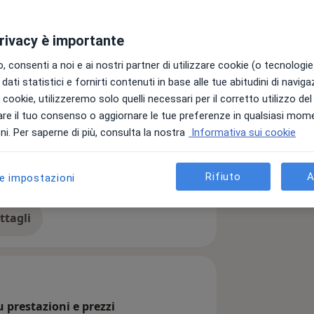
privacy è importante
 consenti a noi e ai nostri partner di utilizzare cookie (o tecnologie 
dati statistici e fornirti contenuti in base alle tue abitudini di navig
i i cookie, utilizzeremo solo quelli necessari per il corretto utilizzo de
re il tuo consenso o aggiornare le tue preferenze in qualsiasi mom
i. Per saperne di più, consulta la nostra
Informativa sui cookie
a11y_sr_more_diseases
ticolosi
Ernia Inguinale
+11
Rifiuto
A
le impostazioni
ttagli
ll'esperienza
prestazioni e prezzi