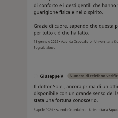
di conforto e i gesti gentili che hanno 
guarigione fisica e nello spirito.
Grazie di cuore, sapendo che questa 
per tutto ciò che ha fatto.
18 gennaio 2025
•
Azienda Ospedaliero - Universitaria &
secondo l'opinione dell'utente L.P.
Segnala abuso
Giuseppe V
Numero di telefono verifi
G
Il dottor Solej, ancora prima di un ot
disponibile con un grande senso del l
stata una fortuna conoscerlo.
8 aprile 2024
•
Azienda Ospedaliero - Universitaria &quo