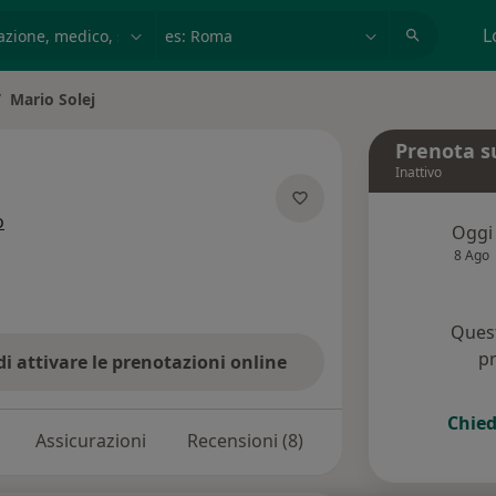
azione, medico, struttura
es: Roma
L
Mario Solej
bia città
Prenota s
Inattivo
sulle specializzazioni
o
Oggi
8 Ago
Quest
pr
di attivare le prenotazioni online
Chied
Assicurazioni
Recensioni (8)