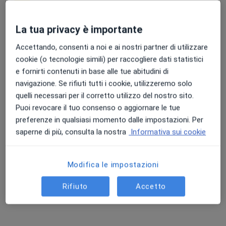
La tua privacy è importante
Punteggio medio: 4.7 e 4.8 su Apple e Play Store
Accettando, consenti a noi e ai nostri partner di utilizzare
Dr. Stefano Enrico
cookie (o tecnologie simili) per raccogliere dati statistici
·
Altro
Chirurgo generale, Proctologo, Angiologo
e fornirti contenuti in base alle tue abitudini di
349 recensioni
navigazione. Se rifiuti tutti i cookie, utilizzeremo solo
Via S.Quasimodo 9, Orbassano
•
Mappa
quelli necessari per il corretto utilizzo del nostro sito.
Poliambulatorio San Luigi dei Francesi
Puoi revocare il tuo consenso o aggiornare le tue
Prima visita proctologica
130 €
preferenze in qualsiasi momento dalle impostazioni. Per
saperne di più, consulta la nostra
Informativa sui cookie
Questo dottore non ha ancora attivato le prenotazioni online presso questo indirizzo.
Chiedi di attivare le prenotazioni online
Modifica le impostazioni
Rifiuto
Accetto