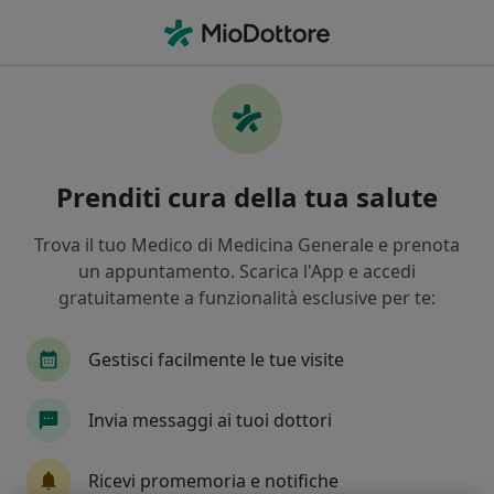
Men
Ragade Anale • Orbassano, TO
Filters
• 1
Mappa
Specialisti in trattamento ragade anale a
Prenditi cura della tua salute
Orbassano
In che modo ordiniamo i risultati
Trova il tuo Medico di Medicina Generale e prenota
un appuntamento. Scarica l'App e accedi
gratuitamente a funzionalità esclusive per te:
Che specializzazione stai cercando?
Proctologo
Chirurgo generale
Angiologo
Gestisci facilmente le tue visite
Invia messaggi ai tuoi dottori
Ricevi promemoria e notifiche