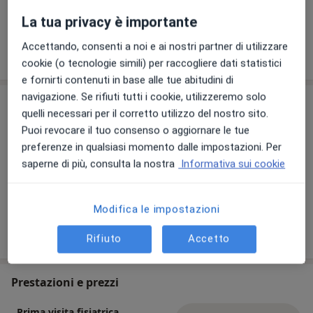
Visualizza galleria (1)
La tua privacy è importante
Accettando, consenti a noi e ai nostri partner di utilizzare
Mostra dettagli
sull'esperienza
cookie (o tecnologie simili) per raccogliere dati statistici
e fornirti contenuti in base alle tue abitudini di
navigazione. Se rifiuti tutti i cookie, utilizzeremo solo
Comunicazioni importanti
quelli necessari per il corretto utilizzo del nostro sito.
Dott.ssa Marina Silingardi
Puoi revocare il tuo consenso o aggiornare le tue
Via Fontana 18, Milano 20122
preferenze in qualsiasi momento dalle impostazioni. Per
saperne di più, consulta la nostra
Informativa sui cookie
Per confermare la prenotazione è necessario
contattare telefonicamente l'ambulatorio al
numero 025406981.
Modifica le impostazioni
30/03/2023
Rifiuto
Accetto
Prestazioni e prezzi
Prima visita fisiatrica