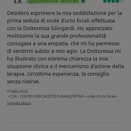
E.R.
Appuntamento verificato
E
Desidero esprimere la mia soddisfazione per la
prima seduta di onde d'urto focali effettuata
con la Dottoressa Silingardi. Ho apprezzato
moltissimo la sua grande professionalità
coniugata a una empatia, che mi ha permesso
di sentirmi subito a mio agio. La Dottoressa mi
ha illustrato con estrema chiarezza la mia
situazione clinica e il meccanismo d'azione della
terapia. Un'ottima esperienza, la consiglio
senza riserve.
9 luglio 2026
•
CSR - CENTRO SPECIALISTICO RIABILITATIVO
•
onde d'urto focali
•
secondo l'opinione dell'utente E.R.
Segnala abuso