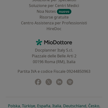
Soluzione per Centri Medici
Noa Notes
nuovo
Risorse gratuite
Centro Assistenza per Professionisti
HireDoc
Contatti
MioDottore - Homepage
Docplanner Italy S.r.l.
Piazzale delle Belle Arti 2
00196 Roma (RM), Italia
Partita IVA e codice Fiscale 09244850963
Facebook
si apre in una nuova scheda
Twitter
si apre in una nuova scheda
Linkedin
si apre in una nuova sc
Spotify
si apre in una nuo
si apre in una nuova scheda
si apre in una nuova scheda
si apre in una nuova scheda
si apre in una nuova sche
si apre in 
si a
Polska
,
Türkiye
,
España
,
Italia
,
Deutschland
,
Česko
,