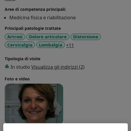
scheletriche. Dal marzo 2015 ad oggi presta servizio
Aree di competenza principali:
come medico specialista in Medicina Fisica e
Medicina fisica e riabilitazione
Riabilitazione nel reparto di Medicina Riabilitativa I
dell’IRCCS Galeazzi di Milano.
Principali patologie trattate
Artrosi
Dolore articolare
Distorsione
a11y_sr_more_diseases
Cervicalgia
Lombalgia
+11
Tipologia di visite
In studio
Visualizza gli indirizzi (2)
Foto e video