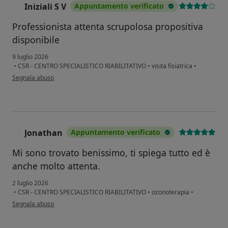
Iniziali S V
Appuntamento verificato
I
Professionista attenta scrupolosa propositiva
disponibile
9 luglio 2026
•
CSR - CENTRO SPECIALISTICO RIABILITATIVO
•
visita fisiatrica
•
secondo l'opinione dell'utente Iniziali S V
Segnala abuso
Jonathan
Appuntamento verificato
J
Mi sono trovato benissimo, ti spiega tutto ed è
anche molto attenta.
2 luglio 2026
•
CSR - CENTRO SPECIALISTICO RIABILITATIVO
•
ozonoterapia
•
secondo l'opinione dell'utente Jonathan
Segnala abuso