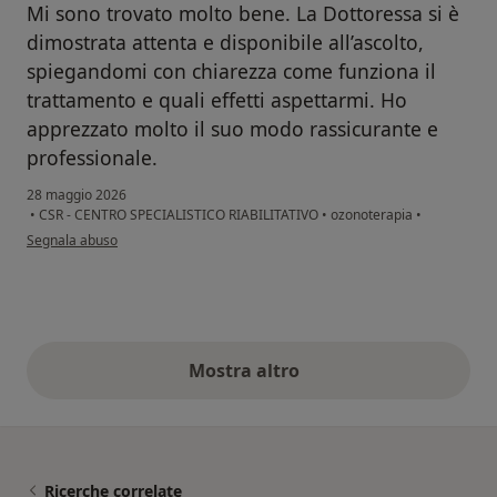
Mi sono trovato molto bene. La Dottoressa si è
dimostrata attenta e disponibile all’ascolto,
spiegandomi con chiarezza come funziona il
trattamento e quali effetti aspettarmi. Ho
apprezzato molto il suo modo rassicurante e
professionale.
28 maggio 2026
•
CSR - CENTRO SPECIALISTICO RIABILITATIVO
•
ozonoterapia
•
secondo l'opinione dell'utente Paolo
Segnala abuso
Mostra altro
opinioni di cui sopra
Ricerche correlate