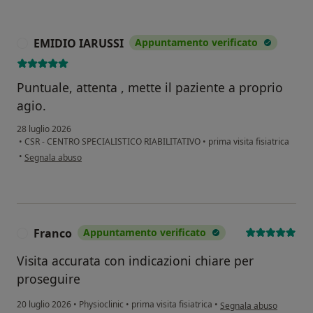
EMIDIO IARUSSI
Appuntamento verificato
E
Puntuale, attenta , mette il paziente a proprio
agio.
28 luglio 2026
•
CSR - CENTRO SPECIALISTICO RIABILITATIVO
•
prima visita fisiatrica
secondo l'opinione dell'utente EMIDIO IARUSSI
•
Segnala abuso
Franco
Appuntamento verificato
F
Visita accurata con indicazioni chiare per
proseguire
secondo l'opinione dell'
20 luglio 2026
•
Physioclinic
•
prima visita fisiatrica
•
Segnala abuso