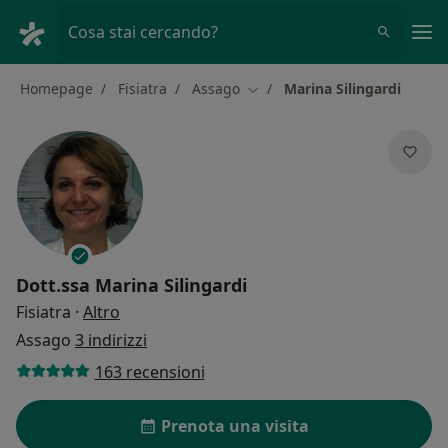
Men
Cosa stai cercando?
Homepage
Fisiatra
Assago
Marina Silingardi
Cambia città
Dott.ssa
Marina Silingardi
sulle specializzazioni
Fisiatra
·
Altro
Assago
3 indirizzi
163 recensioni
Prenota una visita