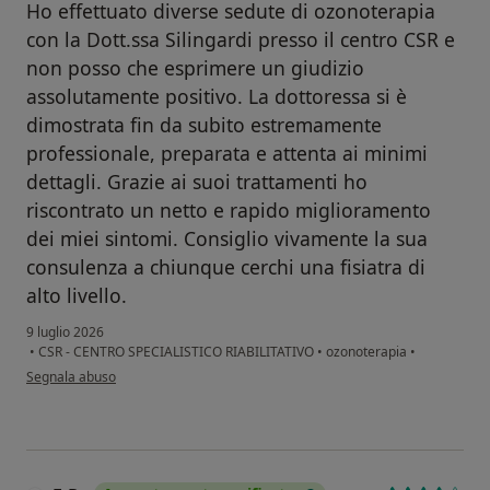
Ho effettuato diverse sedute di ozonoterapia
con la Dott.ssa Silingardi presso il centro CSR e
non posso che esprimere un giudizio
assolutamente positivo. La dottoressa si è
dimostrata fin da subito estremamente
professionale, preparata e attenta ai minimi
dettagli. Grazie ai suoi trattamenti ho
riscontrato un netto e rapido miglioramento
dei miei sintomi. Consiglio vivamente la sua
consulenza a chiunque cerchi una fisiatra di
alto livello.
9 luglio 2026
•
CSR - CENTRO SPECIALISTICO RIABILITATIVO
•
ozonoterapia
•
secondo l'opinione dell'utente Luca Degli Agosti
Segnala abuso