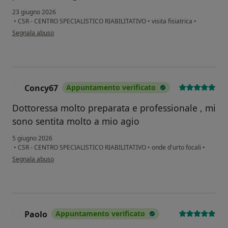
23 giugno 2026
•
CSR - CENTRO SPECIALISTICO RIABILITATIVO
•
visita fisiatrica
•
secondo l'opinione dell'utente LT
Segnala abuso
Concy67
Appuntamento verificato
C
Dottoressa molto preparata e professionale , mi
sono sentita molto a mio agio
5 giugno 2026
•
CSR - CENTRO SPECIALISTICO RIABILITATIVO
•
onde d'urto focali
•
secondo l'opinione dell'utente Concy67
Segnala abuso
Paolo
Appuntamento verificato
P