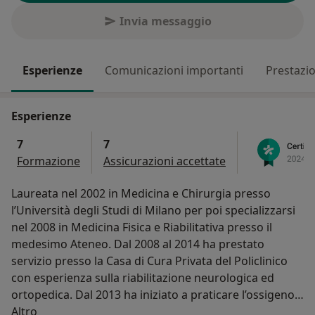
Invia messaggio
Esperienze
Comunicazioni importanti
Prestazio
Esperienze
7
7
Formazione
Assicurazioni accettate
Laureata nel 2002 in Medicina e Chirurgia presso
l’Università degli Studi di Milano per poi specializzarsi
nel 2008 in Medicina Fisica e Riabilitativa presso il
medesimo Ateneo. Dal 2008 al 2014 ha prestato
servizio presso la Casa di Cura Privata del Policlinico
con esperienza sulla riabilitazione neurologica ed
ortopedica. Dal 2013 ha iniziato a praticare l’ossigeno-
Su di me
ozono terapia per le patologie del rachide e muscolo-
Altro