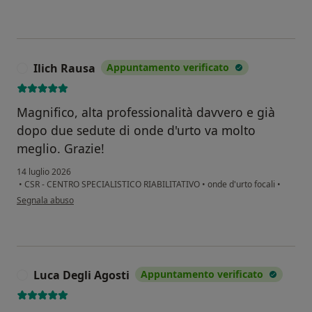
Ilich Rausa
Appuntamento verificato
I
Magnifico, alta professionalità davvero e già
dopo due sedute di onde d'urto va molto
meglio. Grazie!
14 luglio 2026
•
CSR - CENTRO SPECIALISTICO RIABILITATIVO
•
onde d'urto focali
•
secondo l'opinione dell'utente Ilich Rausa
Segnala abuso
Luca Degli Agosti
Appuntamento verificato
L