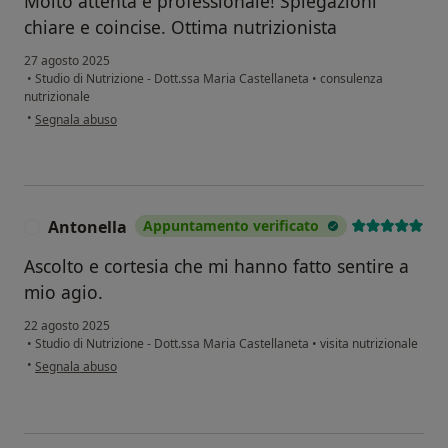
Molto attenta e professionale! Spiegazioni
chiare e coincise. Ottima nutrizionista
27 agosto 2025
•
Studio di Nutrizione - Dott.ssa Maria Castellaneta
•
consulenza
nutrizionale
secondo l'opinione dell'utente GDS
•
Segnala abuso
Antonella
Appuntamento verificato
A
Ascolto e cortesia che mi hanno fatto sentire a
mio agio.
22 agosto 2025
•
Studio di Nutrizione - Dott.ssa Maria Castellaneta
•
visita nutrizionale
secondo l'opinione dell'utente Antonella
•
Segnala abuso