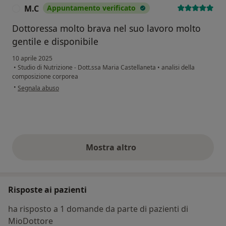
M.C
Appuntamento verificato
M
Dottoressa molto brava nel suo lavoro molto
gentile e disponibile
10 aprile 2025
•
Studio di Nutrizione - Dott.ssa Maria Castellaneta
•
analisi della
composizione corporea
secondo l'opinione dell'utente M.C
•
Segnala abuso
Mostra altro
opinioni di cui sopra
Risposte ai pazienti
ha risposto a 1 domande da parte di pazienti di
MioDottore