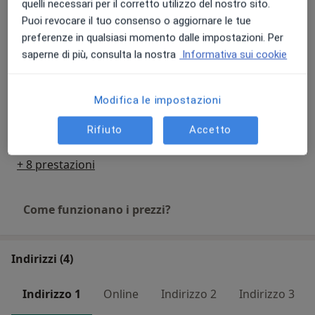
Analisi della composizione corporea
quelli necessari per il corretto utilizzo del nostro sito.
nostro primo incontro. Il tuo piano alimentare sarà
Da 40 €
Dettagli
Puoi revocare il tuo consenso o aggiornare le tue
basato su un approccio flessibile, e la sua varietà ti
preferenze in qualsiasi momento dalle impostazioni. Per
permetterà di seguire un corretto regime alimentare
saperne di più, consulta la nostra
Informativa sui cookie
senza mai sentirti sotto un regime dietetico ferreo.
Consulenza nutrizionale
70 €
Dettagli
Modifica le impostazioni
Controllo nutrizionale
40 €
Dettagli
Rifiuto
Accetto
+ 8 prestazioni
Come funzionano i prezzi?
Indirizzi (4)
Indirizzo 1
Online
Indirizzo 2
Indirizzo 3