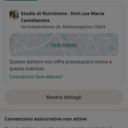
Studio di Nutrizione - Dott.ssa Maria
Castellaneta
Via Indipendenza 20,
Montescaglioso
75024
Vedi mappa
si apre in una nuova scheda
Disponibilità
Questo dottore non offre prenotazioni online a
questo indirizzo
Cosa posso fare adesso?
Mostra dettagli
sull'indirizzo
Convenzioni assicurative non attive