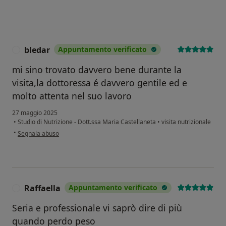
bledar
Appuntamento verificato
B
mi sino trovato davvero bene durante la
visita,la dottoressa é davvero gentile ed e
molto attenta nel suo lavoro
27 maggio 2025
•
Studio di Nutrizione - Dott.ssa Maria Castellaneta
•
visita nutrizionale
secondo l'opinione dell'utente bledar
•
Segnala abuso
Raffaella
Appuntamento verificato
R
Seria e professionale vi saprò dire di più
quando perdo peso