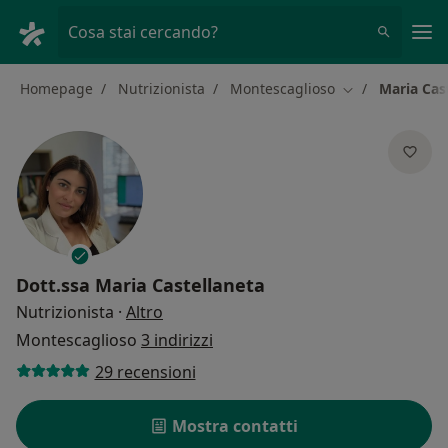
Men
Cosa stai cercando?
Homepage
Nutrizionista
Montescaglioso
Maria Cas
Cambia città
Dott.ssa
Maria Castellaneta
sulle specializzazioni
Nutrizionista
·
Altro
Montescaglioso
3 indirizzi
29 recensioni
Mostra contatti