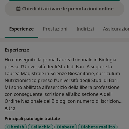
Chiedi di attivare le prenotazioni online
Esperienze
Prestazioni
Indirizzi
Assicurazio
Esperienze
Ho conseguito la prima Laurea triennale in Biologia
presso l'Università degli Studi di Bari. A seguire la
Laurea Magistrale in Scienze Biosanitarie, curriculum
Nutrizionistico presso l'Università degli Studi di Bari.
Mi sono abilitata all'esercizio della libera professione
con conseguente iscrizione all'albo sezione A dell'
Ordine Nazionale dei Biologi con numero di iscrizione
Su di me
AA_081299.
Altro
Il Biologo nutrizionista educa ad un’alimentazione
Principali patologie trattate
sana, proponendo un corretto stile di vita alimentare e
Obesità
Celiachia
Diabete
Diabete mellito
un supporto nutrizionale finalizzato al miglioramento