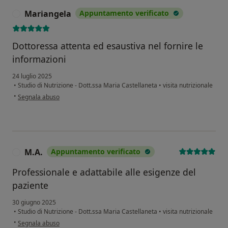
Mariangela
Appuntamento verificato
M
Dottoressa attenta ed esaustiva nel fornire le
informazioni
24 luglio 2025
•
Studio di Nutrizione - Dott.ssa Maria Castellaneta
•
visita nutrizionale
secondo l'opinione dell'utente Mariangela
•
Segnala abuso
M.A.
Appuntamento verificato
M
Professionale e adattabile alle esigenze del
paziente
30 giugno 2025
•
Studio di Nutrizione - Dott.ssa Maria Castellaneta
•
visita nutrizionale
secondo l'opinione dell'utente M.A.
•
Segnala abuso