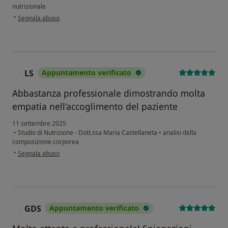
nutrizionale
secondo l'opinione dell'utente Antonio
•
Segnala abuso
LS
Appuntamento verificato
L
Abbastanza professionale dimostrando molta
empatia nell‘accoglimento del paziente
11 settembre 2025
•
Studio di Nutrizione - Dott.ssa Maria Castellaneta
•
analisi della
composizione corporea
secondo l'opinione dell'utente LS
•
Segnala abuso
GDS
Appuntamento verificato
G