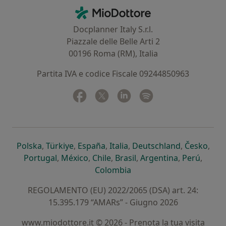
Contatti
MioDottore - Homepage
Docplanner Italy S.r.l.
Piazzale delle Belle Arti 2
00196 Roma (RM), Italia
Partita IVA e codice Fiscale 09244850963
Facebook
si apre in una nuova scheda
Twitter
si apre in una nuova scheda
Linkedin
si apre in una nuova sc
Spotify
si apre in una nuo
si apre in una nuova scheda
si apre in una nuova scheda
si apre in una nuova scheda
si apre in una nuova sche
si apre in 
si a
Polska
,
Türkiye
,
España
,
Italia
,
Deutschland
,
Česko
,
si apre in una nuova scheda
si apre in una nuova scheda
si apre in una nuova scheda
si apre in una nuova s
si apre in u
si apr
Portugal
,
México
,
Chile
,
Brasil
,
Argentina
,
Perú
,
si apre in una nuova sch
Colombia
REGOLAMENTO (EU) 2022/2065 (DSA) art. 24:
15.395.179 “AMARs” - Giugno 2026
www.miodottore.it © 2026 - Prenota la tua visita