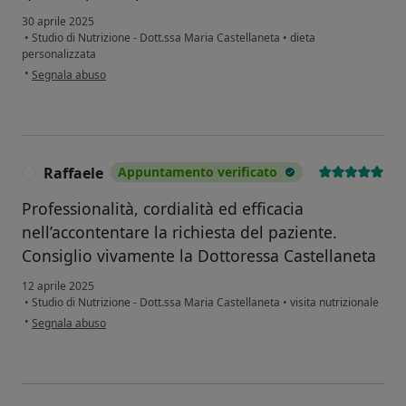
30 aprile 2025
•
Studio di Nutrizione - Dott.ssa Maria Castellaneta
•
dieta
personalizzata
secondo l'opinione dell'utente Raffaella
•
Segnala abuso
Raffaele
Appuntamento verificato
R
Professionalità, cordialità ed efficacia
nell’accontentare la richiesta del paziente.
Consiglio vivamente la Dottoressa Castellaneta
12 aprile 2025
•
Studio di Nutrizione - Dott.ssa Maria Castellaneta
•
visita nutrizionale
secondo l'opinione dell'utente Raffaele
•
Segnala abuso