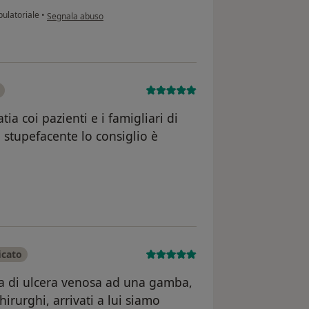
secondo l'opinione dell'utente PEPPINELLO
bulatoriale
•
Segnala abuso
a coi pazienti e i famigliari di
 stupefacente lo consiglio è
ente Antonia
icato
a di ulcera venosa ad una gamba,
irurghi, arrivati a lui siamo