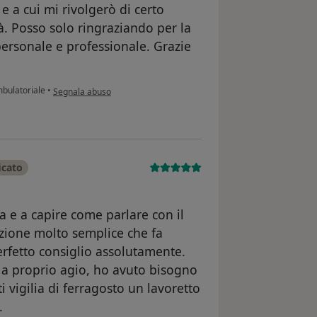
e a cui mi rivolgerò di certo
à. Posso solo ringraziando per la
personale e professionale. Grazie
secondo l'opinione dell'utente MASSIMILIANO NOSEDA
mbulatoriale
•
Segnala abuso
icato
a e a capire come parlare con il
zione molto semplice che fa
erfetto consiglio assolutamente.
e a proprio agio, ho avuto bisogno
 vigilia di ferragosto un lavoretto
.