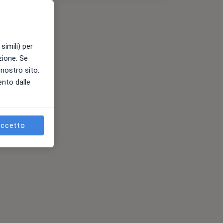
simili) per
azione. Se
l nostro sito.
ento dalle
ccetto
es