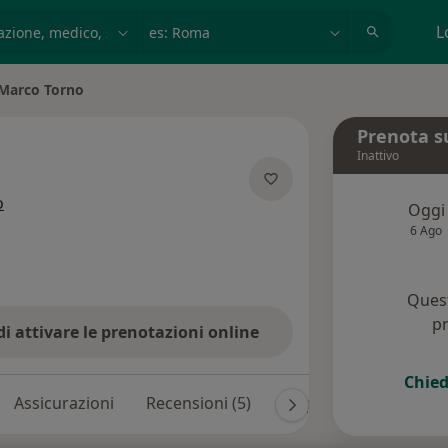
azione, medico, struttura
es: Roma
L
Marco Torno
a città
Prenota s
Inattivo
sulle specializzazioni
o
Oggi
6 Ago
Quest
pr
di attivare le prenotazioni online
Chied
Assicurazioni
Recensioni (5)
Risposte ai pazienti (5