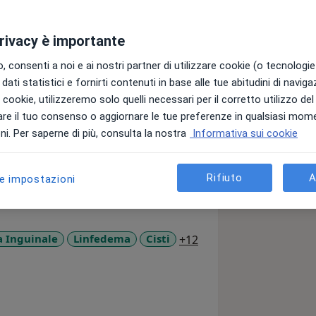
privacy è importante
 e laureato in medicina e Chirurgia
l'abilitazione all'esercizio della
 consenti a noi e ai nostri partner di utilizzare cookie (o tecnologie 
esperienza Universitaria in diversi
dati statistici e fornirti contenuti in base alle tue abitudini di navig
ie con una borsa di studio) mi sono
i i cookie, utilizzeremo solo quelli necessari per il corretto utilizzo de
primo incarico l'ho ottenuto presso
re il tuo consenso o aggiornare le tue preferenze in qualsiasi mom
cia B , vincendo successivamente il
i. Per saperne di più, consulta la nostra
Informativa sui cookie
 chirurgia generale e toracica (in
Rifiuto
A
le impostazioni
 della parete addominale, chirurgia
cute e dei tessuti molli, broncoscopia
ents tracheobronchiali, chirurgia del
pecialità in Microchirurgia e Chirurgia
a11y_sr_more_diseas
a Inguinale
Linfedema
Cisti
+12
ed un Master di secondo livello presso
ne e tecniche di riparazione tessutale".
e di chirurgia toracica ed in
nvasiva (videotoracoscopia e