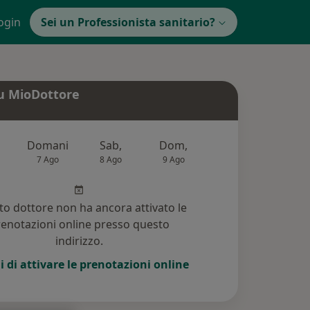
ogin
Sei un Professionista sanitario?
u MioDottore
Domani
Sab,
Dom,
Lun,
Mar
7 Ago
8 Ago
9 Ago
10 Ago
11 Ag
o dottore non ha ancora attivato le
enotazioni online presso questo
indirizzo.
i di attivare le prenotazioni online
)