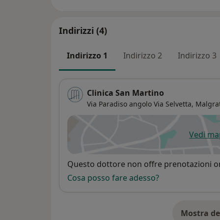
internisti FADOI). Ho insegnato per un ann
(Svizzera) .Attualmente sono il referente p
Struttura Riabilitattiva "Villa Beretta" di C
Indirizzi (4)
riparazione tessutale .In tal senso mi è stata
Chirurgia Toracica Mininvasiva e di Riparaz
Indirizzo 1
Indirizzo 2
Indirizzo 3
Valduce di Como. Ricevo presso l'Ospedale 
Martino di Lecco su appuntamento
Clinica San Martino
Via Paradiso angolo Via Selvetta,
Malgra
Vedi m
si
Disponibilità
Questo dottore non offre prenotazioni on
Cosa posso fare adesso?
Mostra de
su