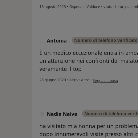
18 agosto 2023
•
Ospedale Valduce
•
visita chirurgica am
Antonia
Numero di telefono verificato
A
È un medico eccezionale entra in empati
un attenzione nei confronti del malato
veramente il top
secondo l'opinione dell'ut
28 giugno 2020
•
Altro
•
Altro
•
Segnala abuso
Nadia Naive
Numero di telefono verif
ha visitato mia nonna per un problem
dopo innumerevoli visite presso altri ch