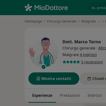
es. prest
Homepage
Chirurgo Generale
Malgrate
Cambi
Dott.
Marco Torno
Chirurgo generale
·
Altr
Malgrate
4 indirizzi
5 recensioni
Mostra contatti
Chiedi 
Esperienze
Prestazioni
Indirizzi