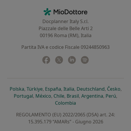
Contatti
MioDottore - Homepage
Docplanner Italy S.r.l.
Piazzale delle Belle Arti 2
00196 Roma (RM), Italia
Partita IVA e codice Fiscale 09244850963
Facebook
si apre in una nuova scheda
Twitter
si apre in una nuova scheda
Linkedin
si apre in una nuova sc
Spotify
si apre in una nuo
si apre in una nuova scheda
si apre in una nuova scheda
si apre in una nuova scheda
si apre in una nuova sche
si apre in 
si a
Polska
,
Türkiye
,
España
,
Italia
,
Deutschland
,
Česko
,
si apre in una nuova scheda
si apre in una nuova scheda
si apre in una nuova scheda
si apre in una nuova s
si apre in u
si apr
Portugal
,
México
,
Chile
,
Brasil
,
Argentina
,
Perú
,
si apre in una nuova sch
Colombia
REGOLAMENTO (EU) 2022/2065 (DSA) art. 24:
15.395.179 “AMARs” - Giugno 2026