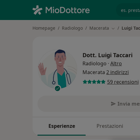
es. prest
Homepage
Radiologo
Macerata
Luigi Tac
Cambia città
Dott.
Luigi Taccari
sulle sp
Radiologo
·
Altro
Macerata
2 indirizzi
59 recensioni
Invia me
Esperienze
Prestazioni