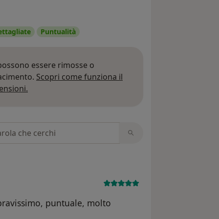
ettagliate
Puntualità
 possono essere rimosse o
iacimento.
Scopri come funziona il
Per saperne di più sulle opinioni
ensioni.
 recensioni
bravissimo, puntuale, molto