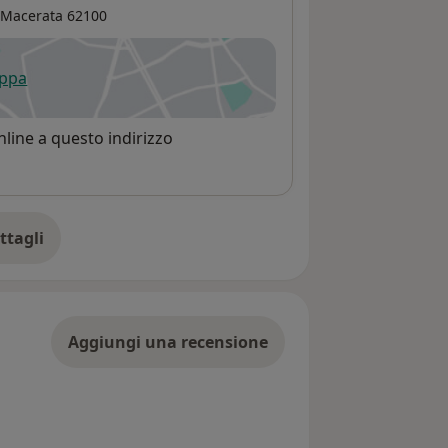
Macerata
62100
appa
 apre in una nuova scheda
line a questo indirizzo
ttagli
ll'indirizzo
Aggiungi una recensione