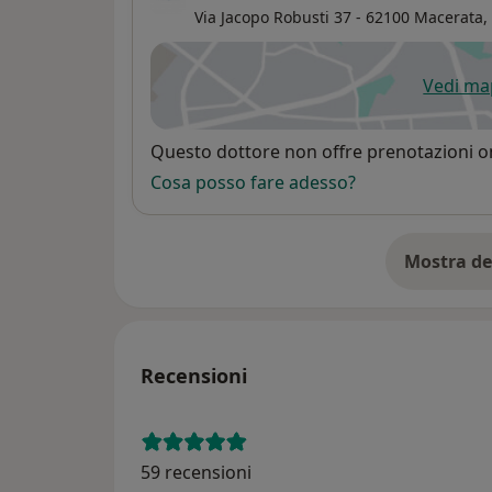
Via Jacopo Robusti 37 - 62100 Macerata,
Vedi m
si
Disponibilità
Questo dottore non offre prenotazioni on
Cosa posso fare adesso?
Mostra de
su
Recensioni
59 recensioni