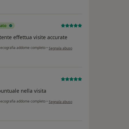
cato
tente effettua visite accurate
secondo l'opinione dell'utente Angelo panetti
ecografia addome completo
•
Segnala abuso
untuale nella visita
secondo l'opinione dell'utente A m
ecografia addome completo
•
Segnala abuso