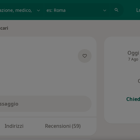
azione, medico, struttura
es: Roma
L
cari
Oggi
7 Ago
ecializzazioni
Chied
ssaggio
Indirizzi
Recensioni (59)