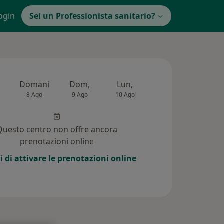
ogin
Sei un Professionista sanitario?
Domani
Dom,
Lun,
Mar,
Mer,
8 Ago
9 Ago
10 Ago
11 Ago
12 Ag
Questo centro non offre ancora
prenotazioni online
i di attivare le prenotazioni online