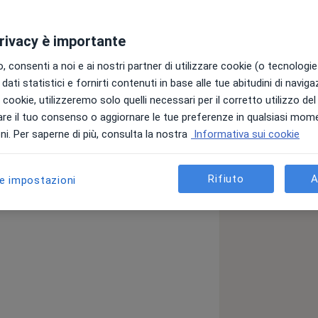
privacy è importante
gnostica
, con una consolidata
stico.
 consenti a noi e ai nostri partner di utilizzare cookie (o tecnologie 
dati statistici e fornirti contenuti in base alle tue abitudini di navig
 nell'esecuzione degli esami
e per
i i cookie, utilizzeremo solo quelli necessari per il corretto utilizzo de
delle immagini, fondamentali per una
re il tuo consenso o aggiornare le tue preferenze in qualsiasi mom
i. Per saperne di più, consulta la nostra
Informativa sui cookie
dome, tiroide, muscoloscheletriche,
oso e arterioso degli arti, TSA- trochi
Rifiuto
A
le impostazioni