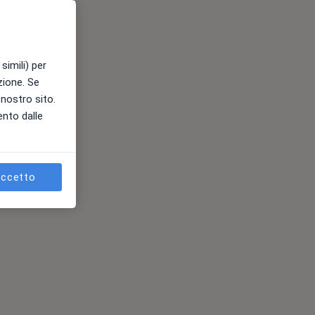
simili) per
azione. Se
l nostro sito.
ento dalle
ccetto