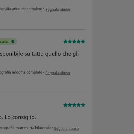
secondo l'opinione dell'utente L.O.
ografia addome completo
•
Segnala abuso
cato
ponibile su tutto quello che gli
secondo l'opinione dell'utente Fratoni Gigliola
ografia addome completo
•
Segnala abuso
. Lo consiglio.
secondo l'opinione dell'utente E.G.
cografia mammaria bilaterale
•
Segnala abuso