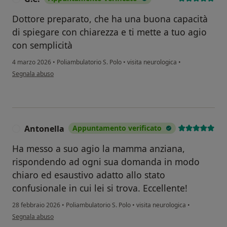
Dottore preparato, che ha una buona capacità
di spiegare con chiarezza e ti mette a tuo agio
con semplicità
4 marzo 2026
•
Poliambulatorio S. Polo
•
visita neurologica
•
secondo l'opinione dell'utente G.C.
Segnala abuso
Antonella
Appuntamento verificato
A
Ha messo a suo agio la mamma anziana,
rispondendo ad ogni sua domanda in modo
chiaro ed esaustivo adatto allo stato
confusionale in cui lei si trova. Eccellente!
28 febbraio 2026
•
Poliambulatorio S. Polo
•
visita neurologica
•
secondo l'opinione dell'utente Antonella
Segnala abuso