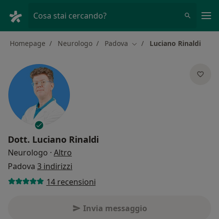
Men
Cosa stai cercando?
Homepage
Neurologo
Padova
Luciano Rinaldi
Cambia città
Dott.
Luciano Rinaldi
sulle specializzazioni
Neurologo
·
Altro
Padova
3 indirizzi
14 recensioni
Invia messaggio