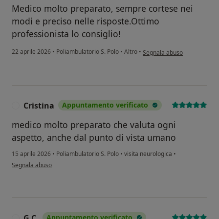
Medico molto preparato, sempre cortese nei
modi e preciso nelle risposte.Ottimo
professionista lo consiglio!
secondo l'opinione dell'ute
22 aprile 2026
•
Poliambulatorio S. Polo
•
Altro
•
Segnala abuso
Cristina
Appuntamento verificato
C
medico molto preparato che valuta ogni
aspetto, anche dal punto di vista umano
15 aprile 2026
•
Poliambulatorio S. Polo
•
visita neurologica
•
secondo l'opinione dell'utente Cristina
Segnala abuso
G.C.
Appuntamento verificato
G