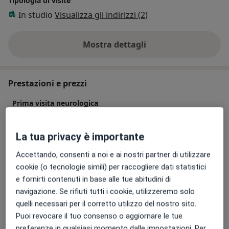
Tipologia di visite
In studio
Visualizza gli indirizzi (2)
Mostra dettagli
sull'esperienza
Prestazioni e prezzi
Prima visita neurologica
Dettagli
La tua privacy è importante
Visita neurologica
120 €
Dettagli
Accettando, consenti a noi e ai nostri partner di utilizzare
cookie (o tecnologie simili) per raccogliere dati statistici
e fornirti contenuti in base alle tue abitudini di
Visita neurologica di controllo
navigazione. Se rifiuti tutti i cookie, utilizzeremo solo
100 €
Dettagli
quelli necessari per il corretto utilizzo del nostro sito.
Puoi revocare il tuo consenso o aggiornare le tue
preferenze in qualsiasi momento dalle impostazioni. Per