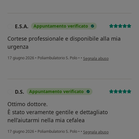
E.S.A.
Appuntamento verificato
E
Cortese professionale e disponibile alla mia
urgenza
secondo l'opinione dell'utente E.
17 giugno 2026
•
Poliambulatorio S. Polo
•
•
Segnala abuso
D.S.
Appuntamento verificato
D
Ottimo dottore.
È stato veramente gentile e dettagliato
nell’aiutarmi nella mia cefalea
secondo l'opinione dell'utente D.
17 giugno 2026
•
Poliambulatorio S. Polo
•
•
Segnala abuso