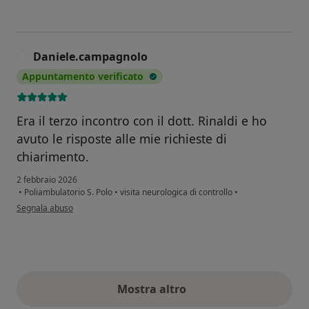
Daniele.campagnolo
D
Appuntamento verificato
Era il terzo incontro con il dott. Rinaldi e ho
avuto le risposte alle mie richieste di
chiarimento.
2 febbraio 2026
•
Poliambulatorio S. Polo
•
visita neurologica di controllo
•
secondo l'opinione dell'utente Daniele.campagnolo
Segnala abuso
Mostra altro
opinioni di cui sopra