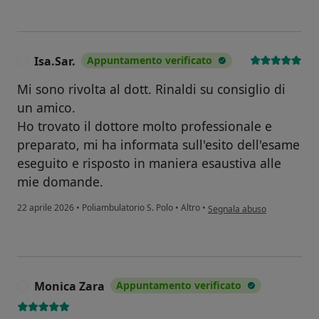
Isa.Sar.
Appuntamento verificato
I
Mi sono rivolta al dott. Rinaldi su consiglio di
un amico.
Ho trovato il dottore molto professionale e
preparato, mi ha informata sull'esito dell'esame
eseguito e risposto in maniera esaustiva alle
mie domande.
secondo l'opinione dell'utent
22 aprile 2026
•
Poliambulatorio S. Polo
•
Altro
•
Segnala abuso
Monica Zara
Appuntamento verificato
M