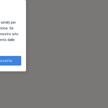
simili) per
azione. Se
l nostro sito.
ento dalle
ccetto