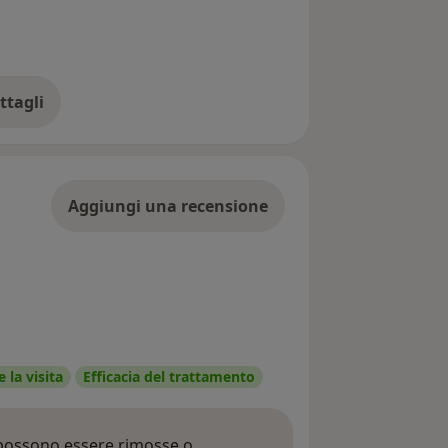
ttagli
ll'indirizzo
Aggiungi una recensione
 la visita
Efficacia del trattamento
 possono essere rimosse o