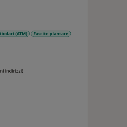
bolari (ATM)
Fascite plantare
_diseases
i indirizzi)