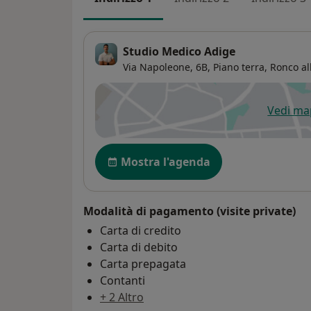
Studio Medico Adige
Via Napoleone, 6B,
Piano terra,
Ronco al
Vedi m
si
Disponibilità
Mostra l'agenda
Modalità di pagamento (visite private)
Carta di credito
Carta di debito
Carta prepagata
Contanti
+ 2 Altro