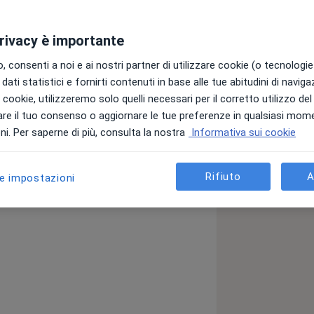
privacy è importante
nato dal funzionamento del corpo
 alla
fisioterapia
e all'
osteopatia
, per
 consenti a noi e ai nostri partner di utilizzare cookie (o tecnologie 
dati statistici e fornirti contenuti in base alle tue abitudini di navig
i i cookie, utilizzeremo solo quelli necessari per il corretto utilizzo de
versità degli studi di Brescia, ho
re il tuo consenso o aggiornare le tue preferenze in qualsiasi mom
domi in
manipolazione fasciale
, in
i. Per saperne di più, consulta la nostra
Informativa sui cookie
zione temporo-mandibolare
e ho
Rifiuto
A
le impostazioni
 un messaggio privato o prenotare