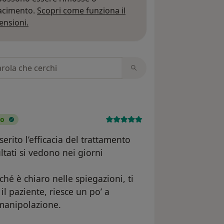
iacimento.
Scopri come funziona il
Per saperne di più sulle opinioni
ensioni.
 recensioni
to
rito l’efficacia del trattamento
ltati si vedono nei giorni
hé è chiaro nelle spiegazioni, ti
il paziente, riesce un po’ a
 manipolazione.