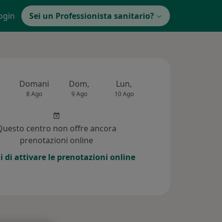
ogin
Sei un Professionista sanitario?
Domani
Dom,
Lun,
Mar,
Mer,
8 Ago
9 Ago
10 Ago
11 Ago
12 Ag
Questo centro non offre ancora
prenotazioni online
i di attivare le prenotazioni online