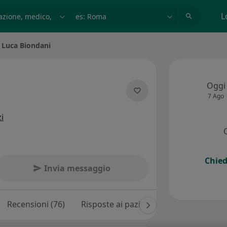
azione, medico, struttura
es: Roma
L
Luca Biondani
ia città
Oggi
7 Ago
e specializzazioni
zi
Chied
Invia messaggio
Recensioni (76)
Risposte ai pazienti (19)