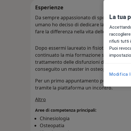
Esperienze
La tua 
Da sempre appassionato di sport e affasci
umano ho deciso di dedicare la mia carriera
Accettando,
fare la differenza nella vita delle persone.
raccogliere 
rifiuti tutt
Dopo essermi laureato in fisioterapia all'Uni
Puoi revoca
continuato la mia formazione specializzan
impostazion
trattamento delle disfunzioni dell'
articola
conseguito un master in osteopatia.
Modifica 
Per un primo appuntamento puoi mandarmi
tramite la piattaforma un incontro.
Su di me
Altro
Aree di competenza principali:
Chinesiologia
Osteopatia