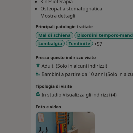
Kinesioterapia
Osteopatia stomatognatica
Mostra dettagli
Principali patologie trattate
Mal di schiena
Disordini temporo-mandi
a11y_sr_more
Lombalgia
Tendinite
+57
Presso questo indirizzo visito
Adulti (Solo in alcuni indirizzi)
Bambini a partire da 10 anni (Solo in alcun
Tipologia di visite
In studio
Visualizza gli indirizzi (4)
Foto e video