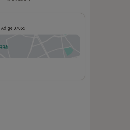
l'Adige
37055
appa
 apre in una nuova scheda