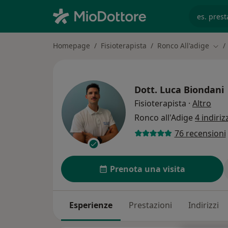
es. prest
Homepage
Fisioterapista
Ronco All'adige
Camb
Dott.
Luca Biondani
sull
Fisioterapista
·
Altro
Ronco all'Adige
4 indiriz
76 recensioni
Prenota una visita
Esperienze
Prestazioni
Indirizzi