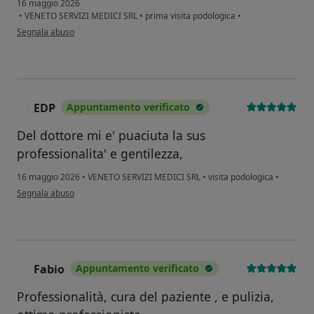
16 maggio 2026
•
VENETO SERVIZI MEDICI SRL
•
prima visita podologica
•
secondo l'opinione dell'utente Roberta
Segnala abuso
EDP
Appuntamento verificato
E
Del dottore mi e' puaciuta la sus
professionalita' e gentilezza,
16 maggio 2026
•
VENETO SERVIZI MEDICI SRL
•
visita podologica
•
secondo l'opinione dell'utente EDP
Segnala abuso
Fabio
Appuntamento verificato
F
Professionalità, cura del paziente , e pulizia,