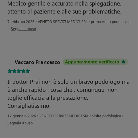
Medico gentile e accurato nella spiegazione,
attento al paziente e alle sue problematiche.
7 febbraio 2026
•
VENETO SERVIZI MEDICI SRL
•
prima visita podologica
secondo l'opinione dell'utente Iva Ballestrin
•
Segnala abuso
Vaccaro Francesco
Appuntamento verificato
V
Il dottor Prai non è solo un bravo podologo ma
è anche rapido , cosa che , comunque, non
toglie efficacia alla prestazione.
Consigliatissimo.
17 gennaio 2026
•
VENETO SERVIZI MEDICI SRL
•
visita podologica
•
secondo l'opinione dell'utente Vaccaro Francesco
Segnala abuso