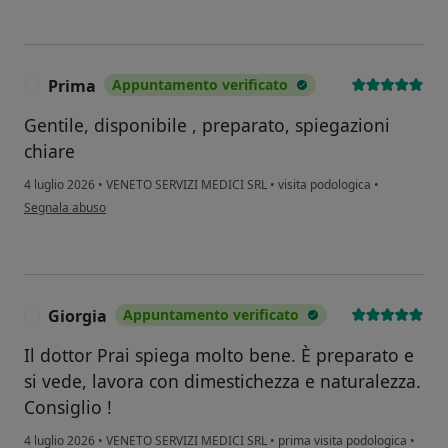
Prima
Appuntamento verificato
P
Gentile, disponibile , preparato, spiegazioni
chiare
4 luglio 2026
•
VENETO SERVIZI MEDICI SRL
•
visita podologica
•
secondo l'opinione dell'utente Prima
Segnala abuso
Giorgia
Appuntamento verificato
G
Il dottor Prai spiega molto bene. È preparato e
si vede, lavora con dimestichezza e naturalezza.
Consiglio !
4 luglio 2026
•
VENETO SERVIZI MEDICI SRL
•
prima visita podologica
•