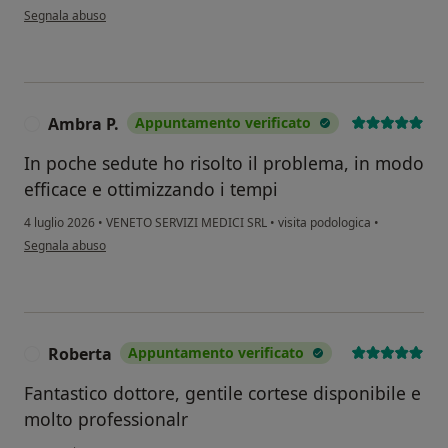
secondo l'opinione dell'utente Giorgia
Segnala abuso
Ambra P.
Appuntamento verificato
A
In poche sedute ho risolto il problema, in modo
efficace e ottimizzando i tempi
4 luglio 2026
•
VENETO SERVIZI MEDICI SRL
•
visita podologica
•
secondo l'opinione dell'utente Ambra P.
Segnala abuso
Roberta
Appuntamento verificato
R
Fantastico dottore, gentile cortese disponibile e
molto professionalr