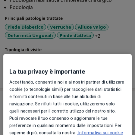
Podologia riabilitativa di interesse chirurgico
Podologia
Principali patologie trattate
Piede Diabetico
Verruche
Alluce valgo
a11y_sr_more_
Deformità Ungueali
Piede d’atleta
+2
Tipologia di visite
In studio
Visualizza gli indirizzi (1)
La tua privacy è importante
Mostra dettagli
sull'esperienza
Accettando, consenti a noi e ai nostri partner di utilizzare
cookie (o tecnologie simili) per raccogliere dati statistici
e fornirti contenuti in base alle tue abitudini di
Prestazioni e prezzi
navigazione. Se rifiuti tutti i cookie, utilizzeremo solo
Prima visita podologica
quelli necessari per il corretto utilizzo del nostro sito.
Da 50 €
Dettagli
Puoi revocare il tuo consenso o aggiornare le tue
preferenze in qualsiasi momento dalle impostazioni. Per
saperne di più, consulta la nostra
Informativa sui cookie
Visita podologica