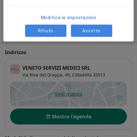
Da 50 €
Dettagli
Modifica le impostazioni
Come funzionano i prezzi?
Rifiuto
Accetto
Indirizzo
VENETO SERVIZI MEDICI SRL
Via Riva del Grappa, 49,
Cittadella
35013
Vedi mappa
si apre in una nuova scheda
Disponibilità
Mostra l'agenda