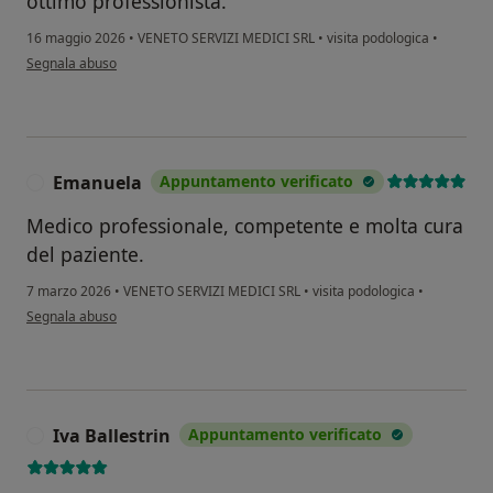
ottimo professionista.
16 maggio 2026
•
VENETO SERVIZI MEDICI SRL
•
visita podologica
•
secondo l'opinione dell'utente Fabio
Segnala abuso
Emanuela
Appuntamento verificato
E
Medico professionale, competente e molta cura
del paziente.
7 marzo 2026
•
VENETO SERVIZI MEDICI SRL
•
visita podologica
•
secondo l'opinione dell'utente Emanuela
Segnala abuso
Iva Ballestrin
Appuntamento verificato
I