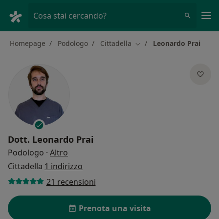
Men
Cosa stai cercando?
Homepage
Podologo
Cittadella
Leonardo Prai
Cambia città
Dott.
Leonardo Prai
sulle specializzazioni
Podologo
·
Altro
Cittadella
1 indirizzo
21 recensioni
Prenota una visita