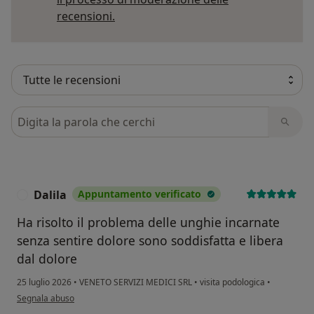
Per saperne di più sulle opinioni
recensioni.
Cerca nelle recensioni
Dalila
Appuntamento verificato
D
Ha risolto il problema delle unghie incarnate
senza sentire dolore sono soddisfatta e libera
dal dolore
25 luglio 2026
•
VENETO SERVIZI MEDICI SRL
•
visita podologica
•
secondo l'opinione dell'utente Dalila
Segnala abuso