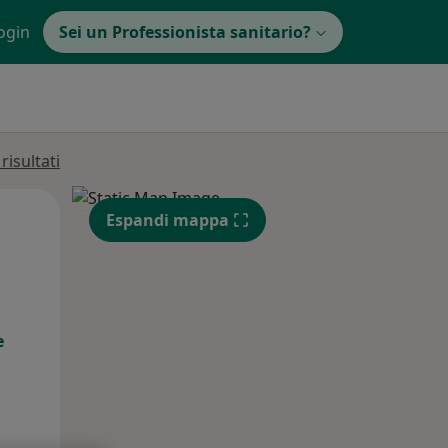
ogin
Sei un Professionista sanitario?
isultati
Mer,
Gio,
Ven,
Espandi mappa
12 Ago
13 Ago
14 Ago
e