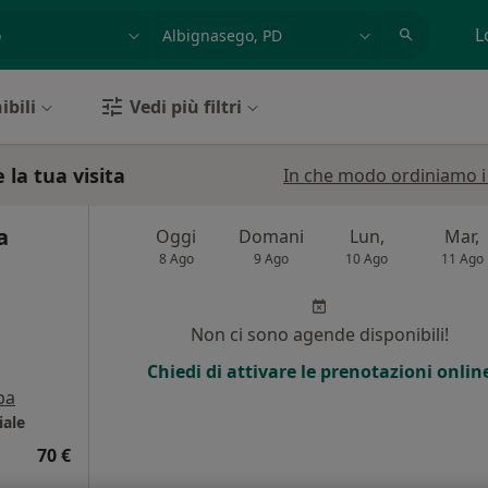
azione, medico, struttura
es: Roma
L
ibili
Vedi più filtri
 la tua visita
In che modo ordiniamo i r
a
Oggi
Domani
Lun,
Mar,
8 Ago
9 Ago
10 Ago
11 Ago
Non ci sono agende disponibili!
Chiedi di attivare le prenotazioni onlin
pa
iale
70 €