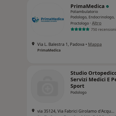
PrimaMedica
Poliambulatorio
Podologo, Endocrinologo,
·
Altro
Proctologo
750 recension
Via L. Balestra 1, Padova
•
Mappa
PrimaMedica
Studio Ortopedico
Servizi Medici E P
Sport
Podologo
via 35124, Via Fabrici Girolamo d'Acquapendente, 78, Padova