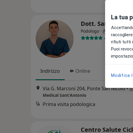
La tua 
Dott. Samuele Li
Accettando,
·
Altro
Podologo
raccogliere 
40 recensioni
rifiuti tutt
Puoi revoca
impostazion
Indirizzo
Online
Modifica 
Via G. Marconi 204, Ponte San Nicolò
•
M
Medical Sant'Antonio
Prima visita podologica
Centro Salute Cicl