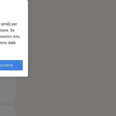
Mer,
Gio,
Ven,
simili) per
12 Ago
13 Ago
14 Ago
azione. Se
l nostro sito.
ento dalle
e
ccetto
Mer,
Gio,
Ven,