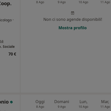
 Coop.
8 Ago
9 Ago
10 Ago
11 Ago
Non ci sono agende disponibili!
·
icologo
Mostra profilo
i
pa
p. Sociale
70 €
onio
Oggi
Domani
Lun,
Mar,
8 Ago
9 Ago
10 Ago
11 Ago