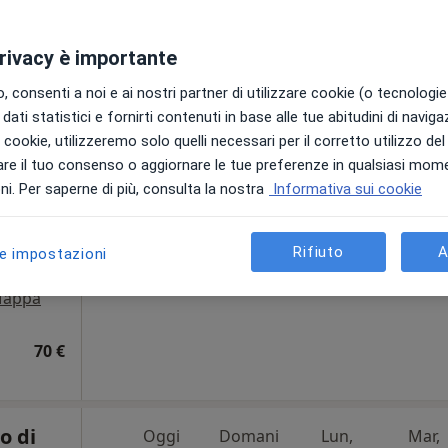
privacy è importante
cata
Oggi
Domani
Lun,
Mar,
 consenti a noi e ai nostri partner di utilizzare cookie (o tecnologie 
8 Ago
9 Ago
10 Ago
11 Ago
dati statistici e fornirti contenuti in base alle tue abitudini di navig
i i cookie, utilizzeremo solo quelli necessari per il corretto utilizzo de
re il tuo consenso o aggiornare le tue preferenze in qualsiasi mom
Non ci sono agende disponibili!
i. Per saperne di più, consulta la nostra
Informativa sui cookie
Chiedi di attivare le prenotazioni onlin
Rifiuto
A
le impostazioni
appa
70 €
o di
Oggi
Domani
Lun,
Mar,