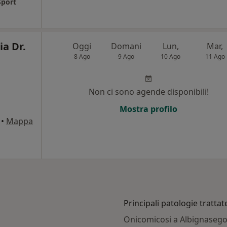
Sport
ia Dr.
Oggi
Domani
Lun,
Mar,
8 Ago
9 Ago
10 Ago
11 Ago
Non ci sono agende disponibili!
Mostra profilo
•
Mappa
Principali patologie trattat
Onicomicosi a Albignaseg