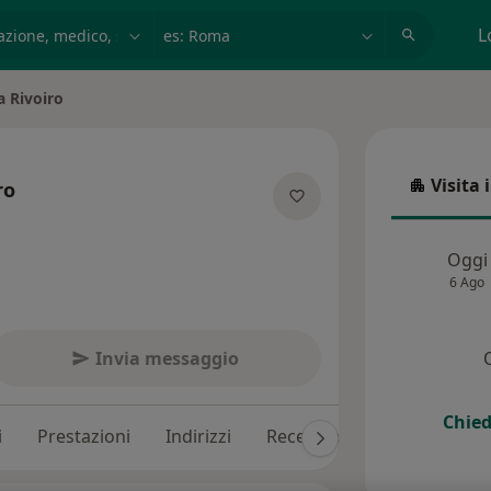
azione, medico, struttura
es: Roma
L
a Rivoiro
ttà
Visita 
ro
Visita in
lle specializzazioni
Oggi
6 Ago
Invia messaggio
Chied
i
Prestazioni
Indirizzi
Recensioni (50)
Risposte