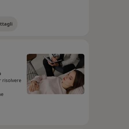
ttagli
ll'esperienza
a
r risolvere
he