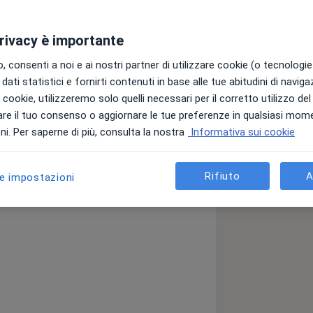
l paziente, in cui lascio libera
privacy è importante
lla descrizione del problema oggetto
 consenti a noi e ai nostri partner di utilizzare cookie (o tecnologie 
 valutazione e di raccolta anamnestica
dati statistici e fornirti contenuti in base alle tue abitudini di navig
a o a chiarire la situazione
i i cookie, utilizzeremo solo quelli necessari per il corretto utilizzo de
o punto concordo con il paziente il
re il tuo consenso o aggiornare le tue preferenze in qualsiasi mom
e sedute di consulenza ad una presa in
i. Per saperne di più, consulta la nostra
Informativa sui cookie
e modalità di intervento, che possono
erbalizzazioni del paziente, o strumenti
no psicologa e psicoterapeuta (iscritta
Rifiuto
A
le impostazioni
 4410 dal 2005)specializzata in
eriano con titolo conseguito presso la
A.I.G.A. con 70/70 e lode, con tesi dal
el 2006 ho frequentato un corso di
ining Autogeno. Nel 2013 ho conseguito il
i Ipnosi Clinico-Sperimentale C.I.I.C.S.
 l'ipnosi nella cura della Sindrome da
 di tutor per il tirocinio degli studenti