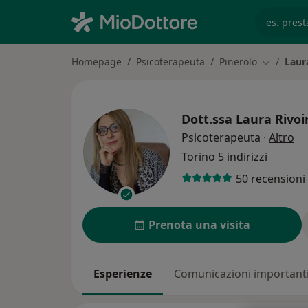
es. prest
Homepage
Psicoterapeuta
Pinerolo
Laur
Cambia ci
Dott.ssa
Laura Rivoi
su
Psicoterapeuta
·
Altro
Torino
5 indirizzi
50 recensioni
Prenota una visita
Esperienze
Comunicazioni important