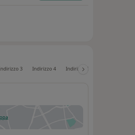
Indirizzo 3
Indirizzo 4
Indirizzo 5
appa
 apre in una nuova scheda