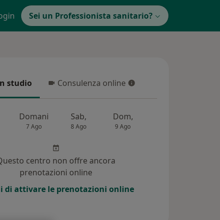
ogin
Sei un Professionista sanitario?
in studio
Consulenza online
 studio
Consulenza online
Domani
Sab,
Dom,
Lun,
Mar,
7 Ago
8 Ago
9 Ago
10 Ago
11 Ag
Questo centro non offre ancora
prenotazioni online
i di attivare le prenotazioni online
 ai pazienti (3)