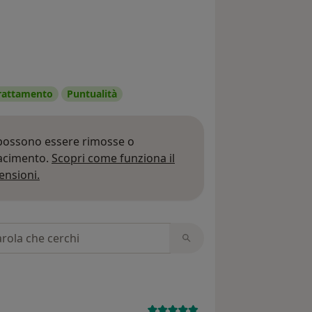
 trattamento
Puntualità
 possono essere rimosse o
iacimento.
Scopri come funziona il
Per saperne di più sulle opinioni
ensioni.
 recensioni