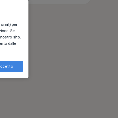
simili) per
azione. Se
l nostro sito.
ento dalle
ccetto