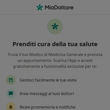
Men
Internista • Asti, AT
Filters
Assicurazione
Mappa
Internisti a Asti. Prenota online la tua visita
Prenditi cura della tua salute
In che modo ordiniamo i risultati
Trova il tuo Medico di Medicina Generale e prenota
un appuntamento. Scarica l'App e accedi
gratuitamente a funzionalità esclusive per te:
Gestisci facilmente le tue visite
Invia messaggi ai tuoi dottori
Giuseppe Torello
Internista, Geriatra
Ricevi promemoria e notifiche