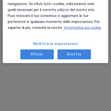
navigazione. Se rifiuti tutti i cookie, utilizzeremo solo
quelli necessari per il corretto utilizzo del nostro sito.
Puoi revocare il tuo consenso o aggiornare le tue
preferenze in qualsiasi momento dalle impostazioni. Per
Dott. Giorgio Diaferia
saperne di più, consulta la nostra
Informativa sui cookie
Internista, Fisioterapista, Medico di medicina generale
3 recensioni
Modifica le impostazioni
Via Sacchi 24, Torino, Torino
•
Mappa
IFT - Istituto Fisicoterapico di Torino
Rifiuto
Accetto
Infiltrazione
50 €
Questo dottore non ha ancora attivato le prenotazioni online presso questo indirizzo.
Chiedi di attivare le prenotazioni online