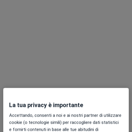
Indirizzo 1
Indirizzo 2
Indirizzo 3
Indirizzo 4
Piazza Municipio 1, Castelnuovo Calcea
•
Mappa
Studio Medico
Questo dottore non ha ancora attivato le prenotazioni online presso questo indirizzo.
Chiedi di attivare le prenotazioni online
Professionisti sanitari disponibili
Questi professionisti sanitari si trovano fuori Asti,
AT, in aree vicine alla tua ricerca.
La tua privacy è importante
Accettando, consenti a noi e ai nostri partner di utilizzare
cookie (o tecnologie simili) per raccogliere dati statistici
e fornirti contenuti in base alle tue abitudini di