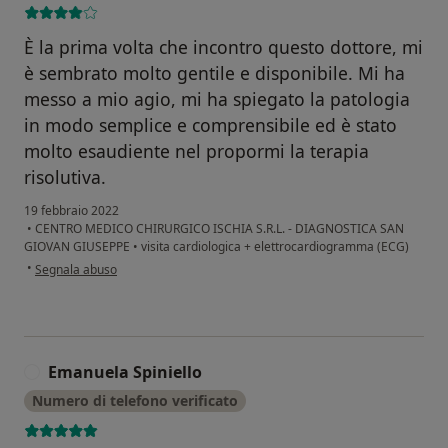
È la prima volta che incontro questo dottore, mi
è sembrato molto gentile e disponibile. Mi ha
messo a mio agio, mi ha spiegato la patologia
in modo semplice e comprensibile ed è stato
molto esaudiente nel propormi la terapia
risolutiva.
19 febbraio 2022
•
CENTRO MEDICO CHIRURGICO ISCHIA S.R.L. - DIAGNOSTICA SAN
GIOVAN GIUSEPPE
•
visita cardiologica + elettrocardiogramma (ECG)
secondo l'opinione dell'utente Salvatore
•
Segnala abuso
Emanuela Spiniello
E
Numero di telefono verificato