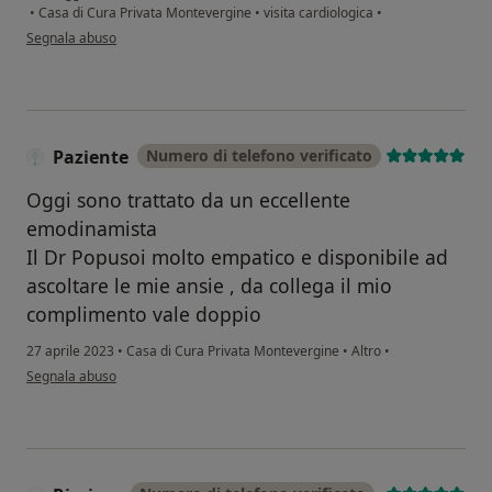
•
Casa di Cura Privata Montevergine
•
visita cardiologica
•
secondo l'opinione dell'utente UL
Segnala abuso
Paziente
Numero di telefono verificato
Oggi sono trattato da un eccellente
emodinamista
Il Dr Popusoi molto empatico e disponibile ad
ascoltare le mie ansie , da collega il mio
complimento vale doppio
27 aprile 2023
•
Casa di Cura Privata Montevergine
•
Altro
•
secondo l'opinione dell'utente Paziente
Segnala abuso