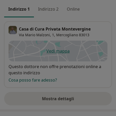
Indirizzo 1
Indirizzo 2
Online
Casa di Cura Privata Montevergine
Via Mario Malzoni, 1,
Mercogliano
83013
Vedi mappa
si apre in una nuova scheda
Disponibilità
Questo dottore non offre prenotazioni online a
questo indirizzo
Cosa posso fare adesso?
Mostra dettagli
sull'indirizzo