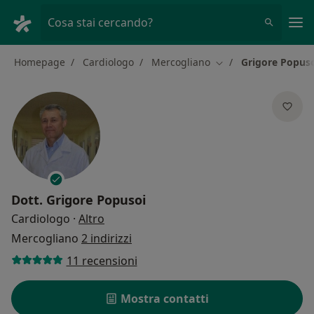
Men
Cosa stai cercando?
Homepage
Cardiologo
Mercogliano
Grigore Popus
Cambia città
Dott.
Grigore Popusoi
sulle specializzazioni
Cardiologo
·
Altro
Mercogliano
2 indirizzi
11 recensioni
Mostra contatti