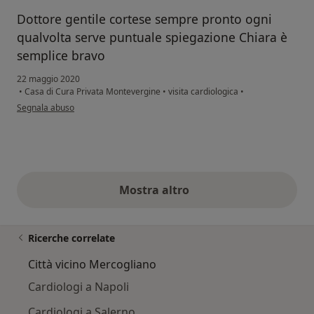
Dottore gentile cortese sempre pronto ogni
qualvolta serve puntuale spiegazione Chiara è
semplice bravo
22 maggio 2020
•
Casa di Cura Privata Montevergine
•
visita cardiologica
•
secondo l'opinione dell'utente Carbone domenico/Ciccarelli cinzia
Segnala abuso
Mostra altro
opinioni di cui sopra
Ricerche correlate
Città vicino Mercogliano
Cardiologi a Napoli
Cardiologi a Salerno