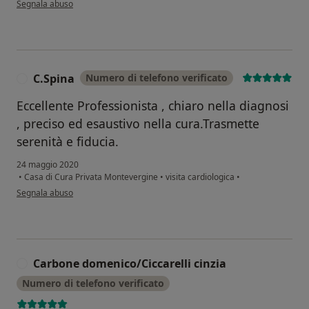
Segnala abuso
C.Spina
Numero di telefono verificato
C
Eccellente Professionista , chiaro nella diagnosi
, preciso ed esaustivo nella cura.Trasmette
serenità e fiducia.
24 maggio 2020
•
Casa di Cura Privata Montevergine
•
visita cardiologica
•
secondo l'opinione dell'utente C.Spina
Segnala abuso
Carbone domenico/Ciccarelli cinzia
C
Numero di telefono verificato