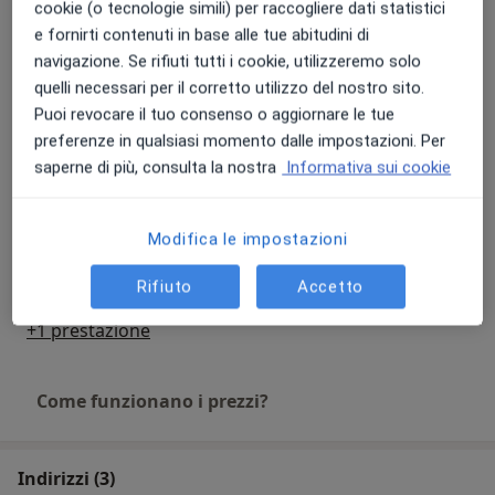
PROFESSIONISTA PRESSO LA CLINICA
cookie (o tecnologie simili) per raccogliere dati statistici
100 €
Dettagli
“MONTEVERGINE” IN QUALITÀ DI CARDIOLOGO
e fornirti contenuti in base alle tue abitudini di
INTERVENTISTA.
navigazione. Se rifiuti tutti i cookie, utilizzeremo solo
Ecocolordoppler TSA
quelli necessari per il corretto utilizzo del nostro sito.
70 €
Dettagli
DAL 2012 AL 2015 CONSULENTE IN CARDIOLOGIA
Puoi revocare il tuo consenso o aggiornare le tue
INTERVENTISTICA E CHIRUGIA ENDOVASCULARE
preferenze in qualsiasi momento dalle impostazioni. Per
Ecodoppler aorto iliaco
PRESSO LA CLINICA PRIVATA GALAXIA, CHISINAU,
saperne di più, consulta la nostra
Informativa sui cookie
70 €
Dettagli
REPUBBLICA MOLDOVA.
Modifica le impostazioni
DAL 2015 A TUTT’OGGI CONSULENTE IN CARDIOLOGIA
Visita cardiologica + ECG + ecocardiogramma
INTERVENTISTICA E CHIRUGIA ENDOVASCULARE
150 €
Dettagli
Rifiuto
Accetto
PRESSO L’OSPEDALE “ SFINTA TREIME” E CLINICA
PRIVATA " NOVAMED", CHISINAU, REPUBBLICA
+1 prestazione
MOLDOVA.
Come funzionano i prezzi?
Indirizzi (3)