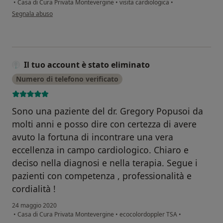
•
Casa di Cura Privata Montevergine
•
visita cardiologica
•
secondo l'opinione dell'utente Antonia Tudisco
Segnala abuso
Il tuo account è stato eliminato
Numero di telefono verificato
Sono una paziente del dr. Gregory Popusoi da
molti anni e posso dire con certezza di avere
avuto la fortuna di incontrare una vera
eccellenza in campo cardiologico. Chiaro e
deciso nella diagnosi e nella terapia. Segue i
pazienti con competenza , professionalità e
cordialità !
24 maggio 2020
•
Casa di Cura Privata Montevergine
•
ecocolordoppler TSA
•
secondo l'opinione dell'utente Il tuo account è stato eliminato