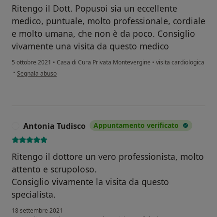
Ritengo il Dott. Popusoi sia un eccellente
medico, puntuale, molto professionale, cordiale
e molto umana, che non è da poco. Consiglio
vivamente una visita da questo medico
5 ottobre 2021
•
Casa di Cura Privata Montevergine
•
visita cardiologica
secondo l'opinione dell'utente Emanuela Spiniello
•
Segnala abuso
Antonia Tudisco
Appuntamento verificato
A
Ritengo il dottore un vero professionista, molto
attento e scrupoloso.
Consiglio vivamente la visita da questo
specialista.
18 settembre 2021