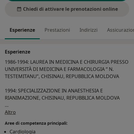
Chiedi di attivare le prenotazioni online
Esperienze
Prestazioni
Indirizzi
Assicurazio
Esperienze
1986-1994: LAUREA IN MEDICINA E CHIRURGIA PRESSO
UNIVERSITÀ DI MEDICINA E FARMACOLOGIA “ N.
TESTEMITANU”, CHISINAU, REPUBBLICA MOLDOVA
1994: SPECIALIZZAZIONE IN ANAESTHESIA E
RIANIMAZIONE, CHISINAU, REPUBBLICA MOLDOVA
Su di me
1997: SPECIALIZZAZIONE IN CARDIOLOGIA, CHISINAU,
Altro
REPUBBLICA MOLDOVA
Aree di competenza principali:
Cardiologia
1999: FELLOWSHIP IN CARDIOLOGIA CON