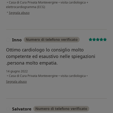
•
Casa di Cura Privata Montevergine
•
visita cardiologica +
elettrocardiogramma (ECG)
secondo l'opinione dell'utente Rizziero
•
Segnala abuso
Inno
Numero di telefono verificato
I
Ottimo cardiologo lo consiglio molto
competente ed esaustivo nelle spiegazioni
.persona molto empatia.
14 giugno 2022
•
Casa di Cura Privata Montevergine
•
visita cardiologica
•
secondo l'opinione dell'utente Inno
Segnala abuso
Salvatore
Numero di telefono verificato
S