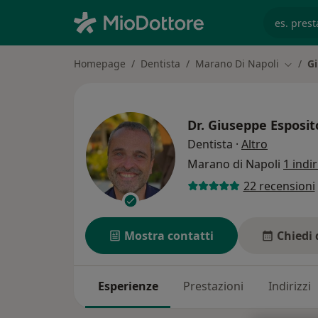
es. prest
Homepage
Dentista
Marano Di Napoli
Gi
Cambia 
Dr.
Giuseppe Esposit
sulle spec
Dentista
·
Altro
Marano di Napoli
1 indi
22 recensioni
Mostra contatti
Chiedi 
Esperienze
Prestazioni
Indirizzi