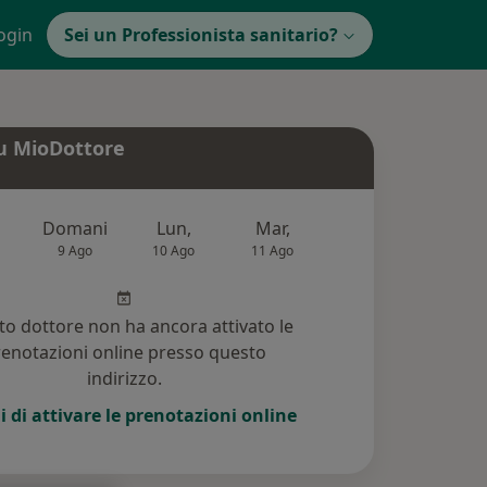
ogin
Sei un Professionista sanitario?
u MioDottore
Domani
Lun,
Mar,
Mer,
Gio,
9 Ago
10 Ago
11 Ago
12 Ago
13 Ag
o dottore non ha ancora attivato le
enotazioni online presso questo
indirizzo.
i di attivare le prenotazioni online