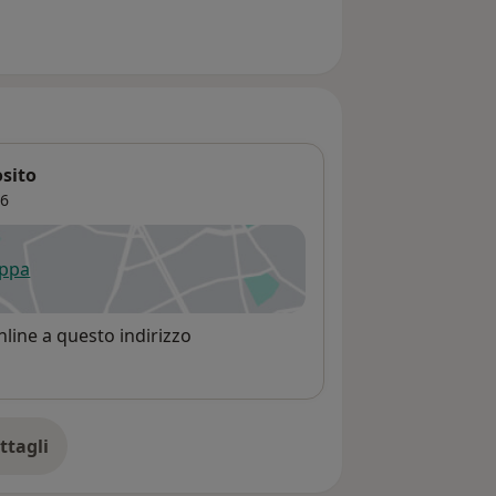
sito
6
appa
 apre in una nuova scheda
line a questo indirizzo
ttagli
ll'indirizzo