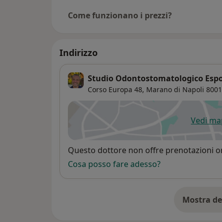
Come funzionano i prezzi?
Indirizzo
Studio Odontostomatologico Espo
Corso Europa 48,
Marano di Napoli
8001
Vedi m
si
Disponibilità
Questo dottore non offre prenotazioni on
Cosa posso fare adesso?
Mostra de
su