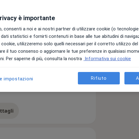
privacy è importante
 consenti a noi e ai nostri partner di utilizzare cookie (o tecnologie 
dati statistici e fornirti contenuti in base alle tue abitudini di navig
i i cookie, utilizzeremo solo quelli necessari per il corretto utilizzo de
re il tuo consenso o aggiornare le tue preferenze in qualsiasi mom
i. Per saperne di più, consulta la nostra
Informativa sui cookie
a11y_sr_more_diseases
alattia parodontale
Protesi
+8
Rifiuto
A
le impostazioni
ttagli
ll'esperienza