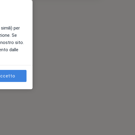
simili) per
azione. Se
l nostro sito.
ento dalle
ccetto