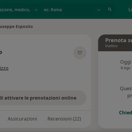
azione, medico, struttura
es: Roma
L
useppe Esposito
città
Prenota s
Inattivo
o
ializzazioni
Oggi
rizzo
8 Ago
Quest
pr
di attivare le prenotazioni online
Chied
Assicurazioni
Recensioni (22)