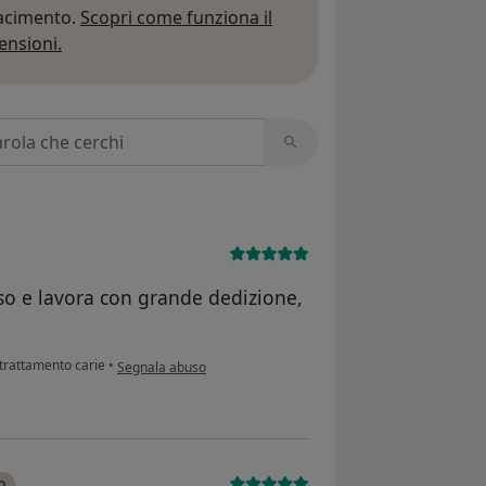
iacimento.
Scopri come funziona il
Per saperne di più sulle opinioni
ensioni.
 recensioni
iso e lavora con grande dedizione,
secondo l'opinione dell'utente MM
trattamento carie
•
Segnala abuso
o