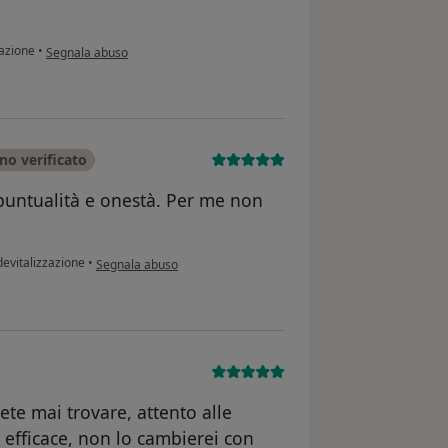
secondo l'opinione dell'utente Maria Luigia Cuozzo
azione
•
Segnala abuso
no verificato
 puntualità e onestà. Per me non
.
secondo l'opinione dell'utente Giacomo di marino
evitalizzazione
•
Segnala abuso
ete mai trovare, attento alle
 efficace, non lo cambierei con