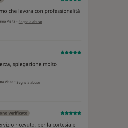
imo che lavora con professionalità
secondo l'opinione dell'utente Gianluca
ima Visita
•
Segnala abuso
tezza, spiegazione molto
secondo l'opinione dell'utente Isidoro
ma Visita
•
Segnala abuso
ono verificato
rvizio ricevuto, per la cortesia e