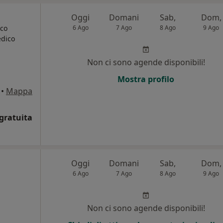
Oggi
Domani
Sab,
Dom,
ico
6 Ago
7 Ago
8 Ago
9 Ago
edico
Non ci sono agende disponibili!
Mostra profilo
•
Mappa
gratuita
Oggi
Domani
Sab,
Dom,
6 Ago
7 Ago
8 Ago
9 Ago
Non ci sono agende disponibili!