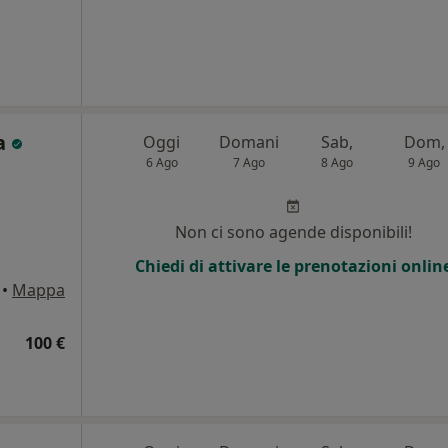
la
Oggi
Domani
Sab,
Dom,
6 Ago
7 Ago
8 Ago
9 Ago
Non ci sono agende disponibili!
Chiedi di attivare le prenotazioni onlin
•
Mappa
100 €