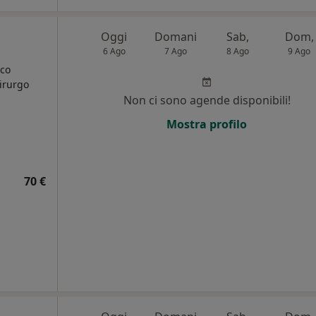
Oggi
Domani
Sab,
Dom,
6 Ago
7 Ago
8 Ago
9 Ago
ico
hirurgo
Non ci sono agende disponibili!
i
Mostra profilo
70 €