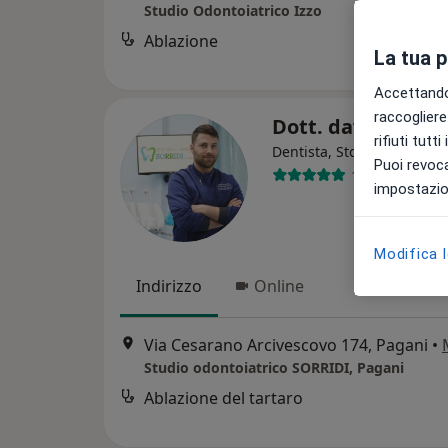
Studio Odontoiatrico Izzo
Ablazione
La tua 
Accettando,
raccogliere 
Dott. davide me
rifiuti tutt
·
Al
Dentista, Stomatologo
Puoi revoca
119 recension
impostazion
Modifica 
Indirizzo
Online
Via Cesarano Arcivescovo 174, Pagani
•
Studio odontoiatrico SORRIDI, Pagani
Ablazione del tartaro