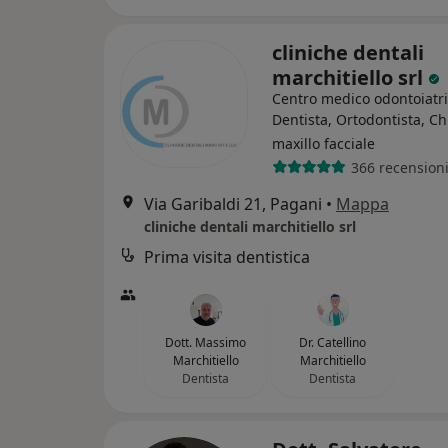
cliniche dentali
marchitiello srl
Centro medico odontoiatr
Dentista, Ortodontista, C
maxillo facciale
366 recension
Via Garibaldi 21, Pagani
•
Mappa
cliniche dentali marchitiello srl
Prima visita dentistica
Dott. Massimo
Dr. Catellino
Marchitiello
Marchitiello
Dentista
Dentista