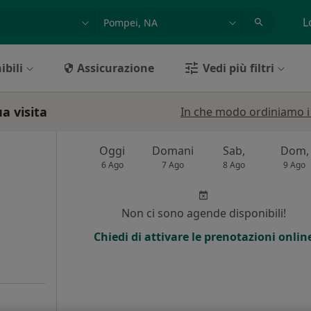
azione, medico, struttura
es: Roma
L
ibili
Assicurazione
Vedi più filtri
a visita
In che modo ordiniamo i r
Oggi
Domani
Sab,
Dom,
6 Ago
7 Ago
8 Ago
9 Ago
i
Non ci sono agende disponibili!
Chiedi di attivare le prenotazioni onlin