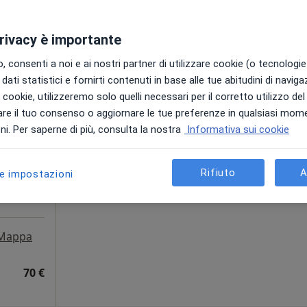
da 70 €
privacy è importante
 consenti a noi e ai nostri partner di utilizzare cookie (o tecnologie 
dati statistici e fornirti contenuti in base alle tue abitudini di navig
nna
Oggi
Domani
Sab,
Dom,
i i cookie, utilizzeremo solo quelli necessari per il corretto utilizzo de
6 Ago
7 Ago
8 Ago
9 Ago
tro
re il tuo consenso o aggiornare le tue preferenze in qualsiasi mom
i
i. Per saperne di più, consulta la nostra
Informativa sui cookie
Non ci sono agende disponibili!
Chiedi di attivare le prenotazioni onlin
Rifiuto
A
le impostazioni
Mappa
70 €