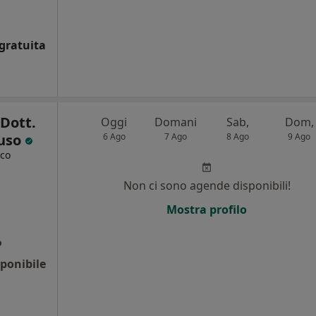
gratuita
 Dott.
Oggi
Domani
Sab,
Dom,
uso
6 Ago
7 Ago
8 Ago
9 Ago
ico
Non ci sono agende disponibili!
Mostra profilo
o
ponibile