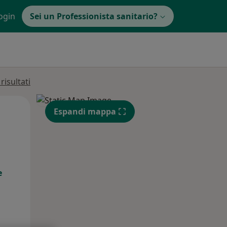
ogin
Sei un Professionista sanitario?
isultati
Lun,
Mar,
Mer,
Espandi mappa
10 Ago
11 Ago
12 Ago
e