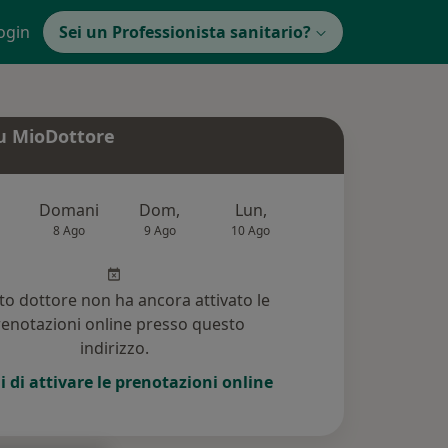
ogin
Sei un Professionista sanitario?
u MioDottore
Domani
Dom,
Lun,
Mar,
Mer
8 Ago
9 Ago
10 Ago
11 Ago
12 Ag
o dottore non ha ancora attivato le
enotazioni online presso questo
indirizzo.
i di attivare le prenotazioni online
 (11)