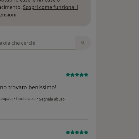
iacimento.
Scopri come funziona il
Per saperne di più sulle opinioni
ensioni.
 recensioni
ono trovato benissimo!
secondo l'opinione dell'utente N. P.
steopata
•
fisioterapia
•
Segnala abuso