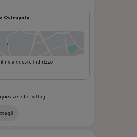
ta Osteopata
appa
 apre in una nuova scheda
line a questo indirizzo
o questa sede
Dettagli
ttagli
ll'indirizzo