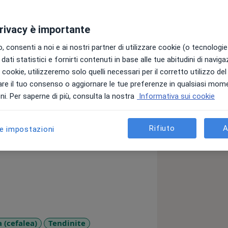
privacy è importante
 consenti a noi e ai nostri partner di utilizzare cookie (o tecnologie 
dati statistici e fornirti contenuti in base alle tue abitudini di navig
e le mie competenze come
i i cookie, utilizzeremo solo quelli necessari per il corretto utilizzo de
rsone a raggiungere il benessere fisico
re il tuo consenso o aggiornare le tue preferenze in qualsiasi mom
i. Per saperne di più, consulta la nostra
Informativa sui cookie
erienza nel settore, mi impegno a
Rifiuto
A
le impostazioni
zzato a ciascun cliente che si rivolge a
teopatia si riflette nella cura e
aziente.
suo insieme, considerando non solo i
problema. Attraverso una valutazione
un piano di trattamento mirato per
 paziente.
a (cefalea)
Tendinite