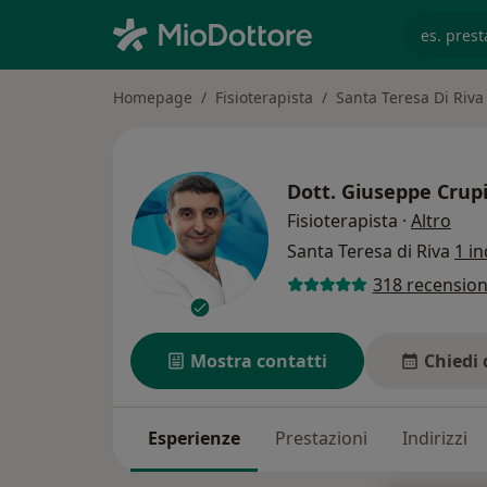
es. prest
Homepage
Fisioterapista
Santa Teresa Di Riva
Dott.
Giuseppe Crup
sull
Fisioterapista
·
Altro
Santa Teresa di Riva
1 in
318 recension
Mostra contatti
Chiedi 
Esperienze
Prestazioni
Indirizzi