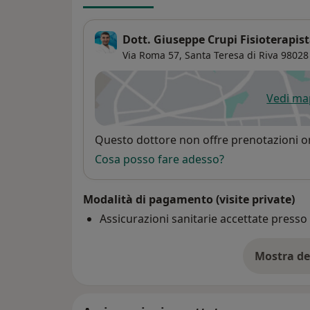
Dott. Giuseppe Crupi Fisioterapis
Via Roma 57,
Santa Teresa di Riva
98028
Vedi m
si
Disponibilità
Questo dottore non offre prenotazioni on
Cosa posso fare adesso?
Modalità di pagamento (visite private)
Assicurazioni sanitarie accettate press
Mostra de
su