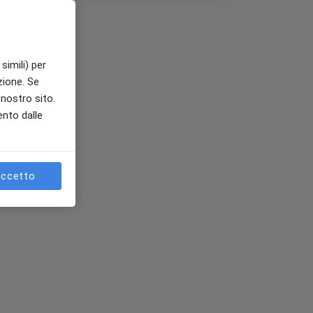
simili) per
azione. Se
l nostro sito.
ento dalle
ccetto