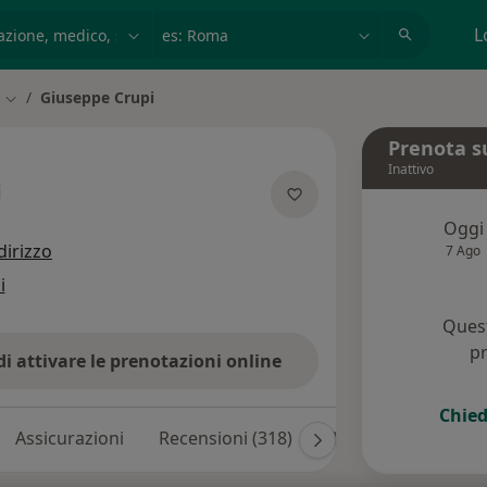
azione, medico, struttura
es: Roma
L
Giuseppe Crupi
Cambia città
Prenota s
Inattivo
i
e specializzazioni
Oggi
dirizzo
7 Ago
i
Quest
pr
di attivare le prenotazioni online
Chied
Assicurazioni
Recensioni (318)
Risposte ai pazienti