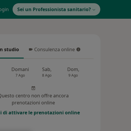
ogin
Sei un Professionista sanitario?
in studio
Consulenza online
 studio
Consulenza online
Domani
Sab,
Dom,
Lun,
Mar,
7 Ago
8 Ago
9 Ago
10 Ago
11 Ag
Questo centro non offre ancora
prenotazioni online
i di attivare le prenotazioni online
(22)