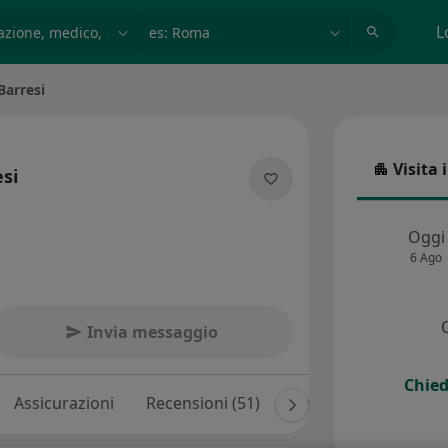
azione, medico, struttura
es: Roma
L
Barresi
Visita 
si
Visita in
specializzazioni
Oggi
6 Ago
Invia messaggio
Chied
Assicurazioni
Recensioni (51)
Risposte ai pazienti 