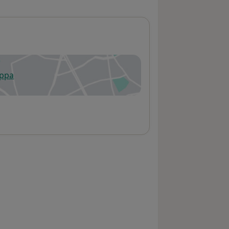
appa
 apre in una nuova scheda