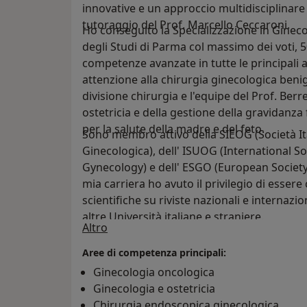
innovative e un approccio multidisciplinare 
tutoraggio del Prof. Marcello Ceccaroni.
Ho conseguito la Specializzazione in Ginecol
degli Studi di Parma col massimo dei voti, 
competenze avanzate in tutte le principali a
attenzione alla chirurgia ginecologica beni
divisione chirurgia e l'equipe del Prof. Berr
ostetricia e della gestione della gravidanza
per la salute della madre e del feto.
Sono membro attivo della SIEOG (Società Ita
Ginecologica), dell' ISUOG (International S
Gynecology) e dell' ESGO (European Society
mia carriera ho avuto il privilegio di essere
scientifiche su riviste nazionali e internaz
altre Università italiane e straniere.
Su di me
Altro
Aree di competenza principali:
Ginecologia oncologica
Ginecologia e ostetricia
Chirurgia endoscopica ginecologica