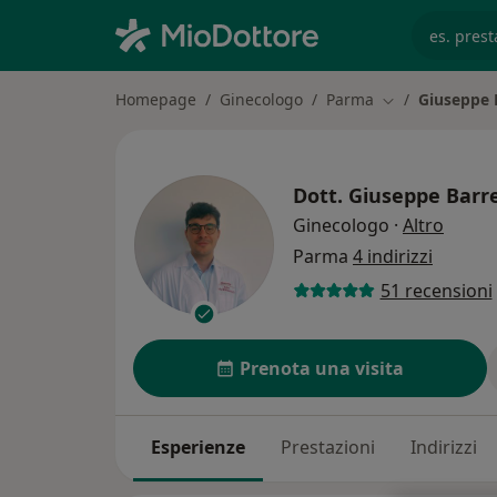
es. prest
Homepage
Ginecologo
Parma
Giuseppe 
Cambia città
Dott.
Giuseppe Barre
sulle 
Ginecologo
·
Altro
Parma
4 indirizzi
51 recensioni
Prenota una visita
Esperienze
Prestazioni
Indirizzi