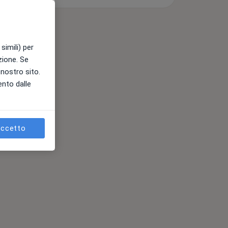
simili) per
azione. Se
l nostro sito.
ento dalle
ccetto