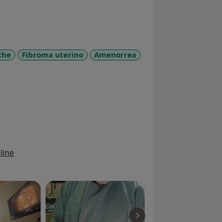
che
Fibroma uterino
Amenorrea
line