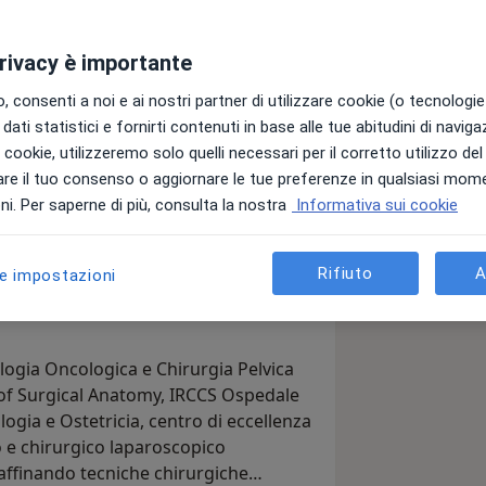
privacy è importante
tricia
che lavora come Dirigente
i Ginecologia ed Ostetricia presso
 consenti a noi e ai nostri partner di utilizzare cookie (o tecnologie 
daliero-Universitaria di Parma,
dati statistici e fornirti contenuti in base alle tue abitudini di navig
i i cookie, utilizzeremo solo quelli necessari per il corretto utilizzo de
re il tuo consenso o aggiornare le tue preferenze in qualsiasi mom
la diagnosi e nel trattamento medico
i. Per saperne di più, consulta la nostra
Informativa sui cookie
logie ginecologiche complesse. Il mio
la precisione diagnostica e sulla
Rifiuto
A
le impostazioni
rsi terapeutici personalizzati, sempre
fiche.
logia Oncologica e Chirurgia Pelvica
 of Surgical Anatomy, IRCCS Ospedale
ogia e Ostetricia, centro di eccellenza
o e chirurgico laparoscopico
affinando tecniche chirurgiche