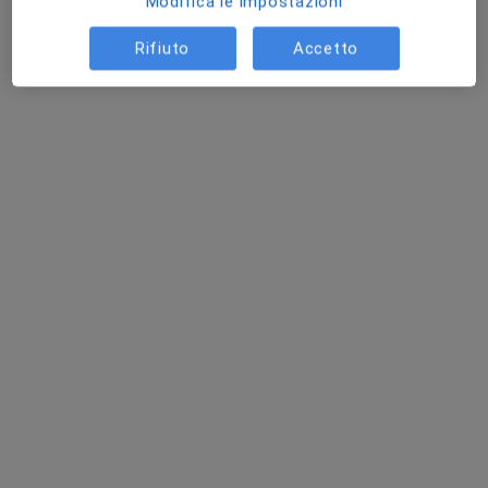
Modifica le impostazioni
Chiedi di attivare le prenotazioni online
Rifiuto
Accetto
Prof.ssa Mirella Armanetti
·
Altro
Ginecologa, Ostetrica
63 recensioni
Via Goito 14, Parma
•
Mappa
Poliambulatorio Santa Caterina Parma
Applicazione IUD (spirale)
100 €
Questo dottore non ha ancora attivato le prenotazioni online presso questo indirizzo.
Chiedi di attivare le prenotazioni online