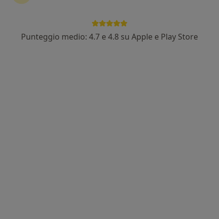
Punteggio medio: 4.7 e 4.8 su Apple e Play Store
Dott. Giuseppe Barresi
·
Altro
Ginecologo, Chirurgo
51 recensioni
Indirizzo 1
Indirizzo 2
Online
Via Marco Emilio Lepido, 66, Parma
•
Mappa
Amani - Lady Wellness Studio
Visita ginecologica
150 €
Questo dottore non ha ancora attivato le prenotazioni online presso questo indirizzo.
Chiedi di attivare le prenotazioni online