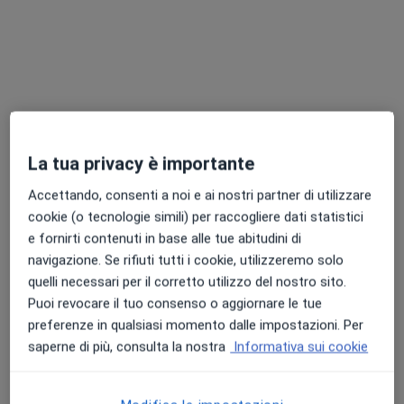
Dott.ssa Federica Nardelli
La tua privacy è importante
·
Altro
Ginecologa, Sessuologa
282 recensioni
Accettando, consenti a noi e ai nostri partner di utilizzare
cookie (o tecnologie simili) per raccogliere dati statistici
Indirizzo 1
Indirizzo 2
e fornirti contenuti in base alle tue abitudini di
navigazione. Se rifiuti tutti i cookie, utilizzeremo solo
quelli necessari per il corretto utilizzo del nostro sito.
Via Emilio Lepido 66/A Piano 2, Parma
•
Mappa
Puoi revocare il tuo consenso o aggiornare le tue
Amani Lady Wellness Studio
preferenze in qualsiasi momento dalle impostazioni. Per
Visita ginecologica
Prezzo non disponibile
saperne di più, consulta la nostra
Informativa sui cookie
Questo dottore non ha ancora attivato le prenotazioni online presso questo indirizzo.