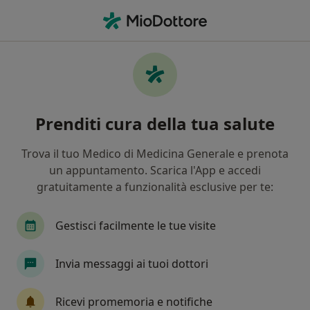
Men
Herpes Genitale • Parma, PR
Filters
• 1
Assicurazione
Map
Specialisti in trattamento Herpes genitale a
Prenditi cura della tua salute
Parma
In che modo ordiniamo i risultati
Trova il tuo Medico di Medicina Generale e prenota
un appuntamento. Scarica l'App e accedi
gratuitamente a funzionalità esclusive per te:
Che specializzazione stai cercando?
Ginecologo
Chirurgo
Medico estetico
Gestisci facilmente le tue visite
Invia messaggi ai tuoi dottori
Ricevi promemoria e notifiche