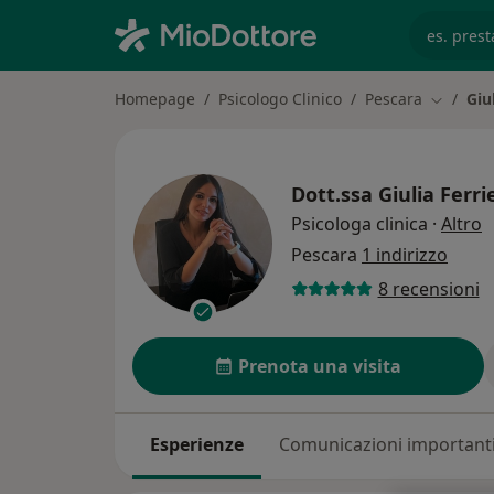
es. prest
Homepage
Psicologo Clinico
Pescara
Giul
Cambia c
Dott.ssa
Giulia Ferri
s
Psicologa clinica
·
Altro
Pescara
1 indirizzo
8 recensioni
Prenota una visita
Esperienze
Comunicazioni important