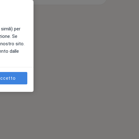
simili) per
azione. Se
l nostro sito.
ento dalle
ccetto