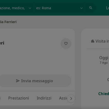
azione, medico, struttura
es: Roma
L
ia Ferrieri
ittà
Visita 
eri
Visita in
ulle specializzazioni
Oggi
7 Ago
Invia messaggio
Chied
i
Prestazioni
Indirizzi
Assicurazioni
Recension