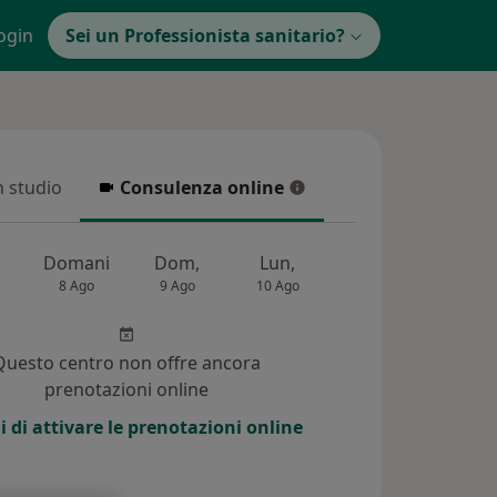
ogin
Sei un Professionista sanitario?
in studio
Consulenza online
 studio
Consulenza online
Domani
Dom,
Lun,
Mar,
Mer,
8 Ago
9 Ago
10 Ago
11 Ago
12 Ag
Questo centro non offre ancora
prenotazioni online
i di attivare le prenotazioni online
i (8)
Risposte ai pazienti (1)