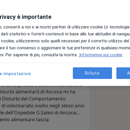
privacy è importante
io strategico breve, una psicoterapia
 alla sua risoluzione in un numero
 consenti a noi e ai nostri partner di utilizzare cookie (o tecnologie 
e strumento avrai modo di affrontare e
dati statistici e fornirti contenuti in base alle tue abitudini di navig
iamento positivo.
i i cookie, utilizzeremo solo quelli necessari per il corretto utilizzo de
re il tuo consenso o aggiornare le tue preferenze in qualsiasi mom
 professionale come psicoterapeuta per
i. Per saperne di più, consulta la nostra
Informativa sui cookie
i gruppo rivolta ad adulti ed
Rifiuto
A
le impostazioni
4 al 2015 presso il Centro Heta (Centro
 disturbi alimentari) di Ancona mi ha
ei Disturbi del Comportamento
 di volontariato svolto negli stessi anni
ile dell'Ospedale G.Salesi di Ancona
ento alimentare fascia