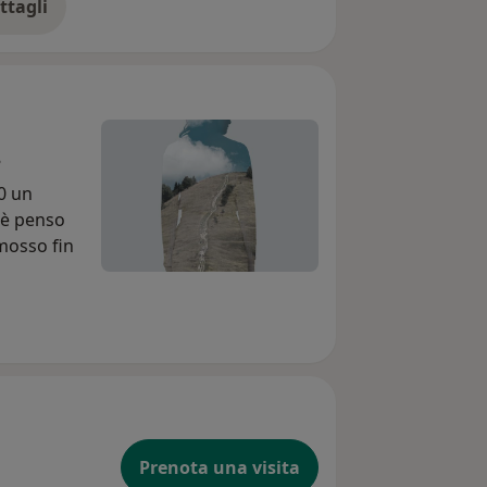
ttagli
ll'esperienza
8
30 un
hè penso
mosso fin
Prenota una visita