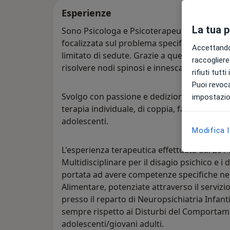
Esperienze
La tua 
Sono Psicologa e Psicoterapeuta ad approcc
focalizzata sul problema specifico mirando
Accettando,
limitato di sedute. Grazie a questo potent
raccogliere 
risolvere nodi spinosi e innescare un camb
rifiuti tutt
Puoi revoca
Svolgo con passione e dedizione l'attività
impostazion
terapia individuale, di coppia, familiare e d
adolescenti.
Modifica 
L'esperienza terapeutica effettuata dal 201
Multidisciplinare per il disagio psichico e i
portata ad avere competenze specifiche n
Alimentare, potenziate attraverso il servizio
presso il reparto di Neuropsichiatria Infant
sempre rispetto ai Disturbi del Comportam
adolescenti/giovani adulti.