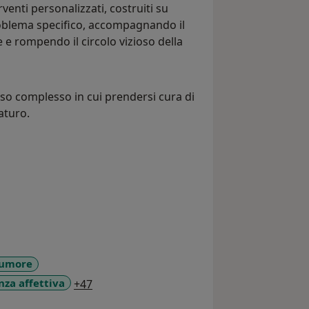
venti personalizzati, costruiti su
problema specifico, accompagnando il
 e rompendo il circolo vizioso della
so complesso in cui prendersi cura di
aturo.
'umore
a11y_sr_more_diseases
za affettiva
+47