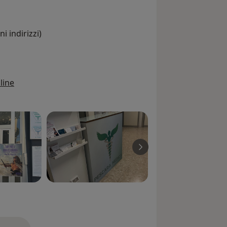
i indirizzi)
line