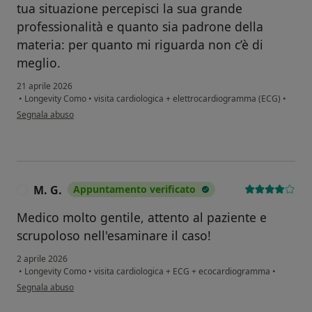
tua situazione percepisci la sua grande
professionalità e quanto sia padrone della
materia: per quanto mi riguarda non c’è di
meglio.
21 aprile 2026
•
Longevity Como
•
visita cardiologica + elettrocardiogramma (ECG)
•
secondo l'opinione dell'utente Gabriele Isella
Segnala abuso
M. G.
Appuntamento verificato
M
Medico molto gentile, attento al paziente e
scrupoloso nell'esaminare il caso!
2 aprile 2026
•
Longevity Como
•
visita cardiologica + ECG + ecocardiogramma
•
secondo l'opinione dell'utente M. G.
Segnala abuso