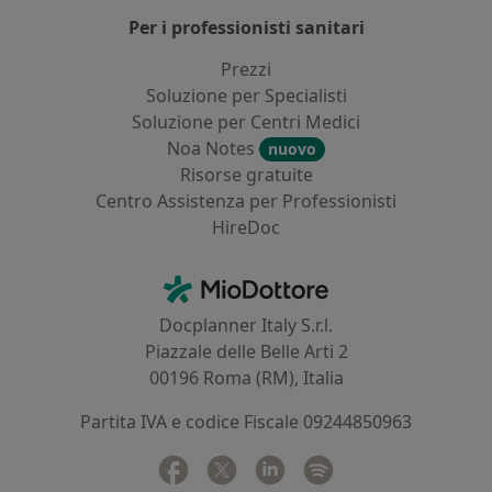
Per i professionisti sanitari
Prezzi
Soluzione per Specialisti
Soluzione per Centri Medici
Noa Notes
nuovo
Risorse gratuite
Centro Assistenza per Professionisti
HireDoc
Contatti
MioDottore - Homepage
Docplanner Italy S.r.l.
Piazzale delle Belle Arti 2
00196 Roma (RM), Italia
Partita IVA e codice Fiscale 09244850963
Facebook
si apre in una nuova scheda
Twitter
si apre in una nuova scheda
Linkedin
si apre in una nuova sc
Spotify
si apre in una nuo