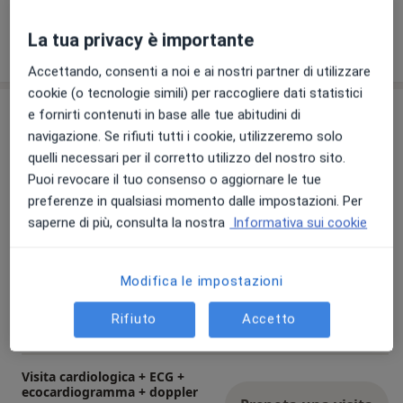
La tua privacy è importante
Mostra dettagli
sull'esperienza
Accettando, consenti a noi e ai nostri partner di utilizzare
cookie (o tecnologie simili) per raccogliere dati statistici
Prestazioni e prezzi
e fornirti contenuti in base alle tue abitudini di
navigazione. Se rifiuti tutti i cookie, utilizzeremo solo
Visita cardiologica
quelli necessari per il corretto utilizzo del nostro sito.
Prenota una visita
Da 165 €
Dettagli
Puoi revocare il tuo consenso o aggiornare le tue
preferenze in qualsiasi momento dalle impostazioni. Per
saperne di più, consulta la nostra
Informativa sui cookie
ECG dinamico secondo holter
Prenota una visita
Da 80 €
Dettagli
Modifica le impostazioni
Holter pressorio
Prenota una visita
Rifiuto
Accetto
Da 75 €
Dettagli
Visita cardiologica + ECG +
ecocardiogramma + doppler