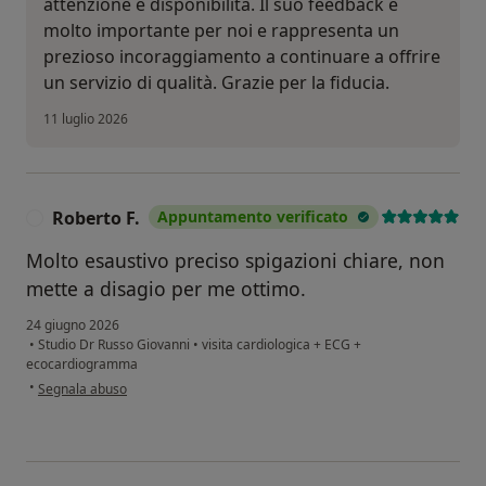
attenzione e disponibilità. Il suo feedback è
molto importante per noi e rappresenta un
prezioso incoraggiamento a continuare a offrire
un servizio di qualità. Grazie per la fiducia.
11 luglio 2026
Roberto F.
Appuntamento verificato
R
Molto esaustivo preciso spigazioni chiare, non
mette a disagio per me ottimo.
24 giugno 2026
•
Studio Dr Russo Giovanni
•
visita cardiologica + ECG +
ecocardiogramma
secondo l'opinione dell'utente Roberto F.
•
Segnala abuso