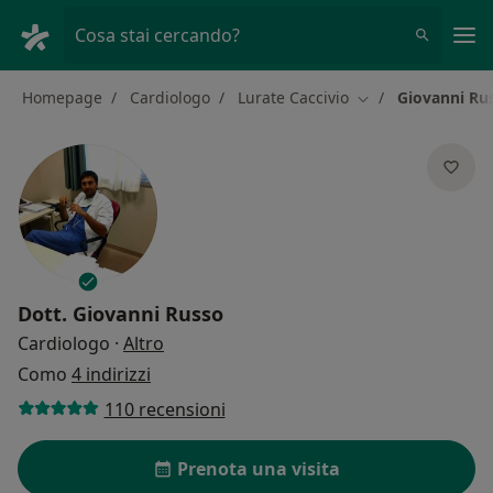
Men
Cosa stai cercando?
Homepage
Cardiologo
Lurate Caccivio
Giovanni Ru
Cambia città
Dott.
Giovanni Russo
sulle specializzazioni
Cardiologo
·
Altro
Como
4 indirizzi
110 recensioni
Prenota una visita