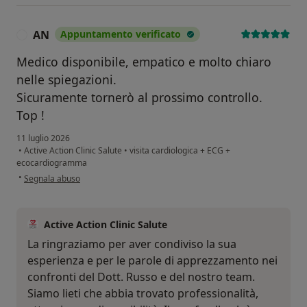
AN
Appuntamento verificato
A
Medico disponibile, empatico e molto chiaro
nelle spiegazioni.
Sicuramente tornerò al prossimo controllo.
Top !
11 luglio 2026
•
Active Action Clinic Salute
•
visita cardiologica + ECG +
ecocardiogramma
secondo l'opinione dell'utente AN
•
Segnala abuso
Active Action Clinic Salute
La ringraziamo per aver condiviso la sua
esperienza e per le parole di apprezzamento nei
confronti del Dott. Russo e del nostro team.
Siamo lieti che abbia trovato professionalità,