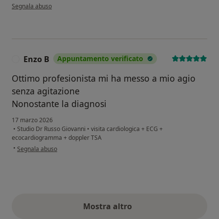
secondo l'opinione dell'utente L C
Segnala abuso
Enzo B
Appuntamento verificato
E
Ottimo profesionista mi ha messo a mio agio
senza agitazione
Nonostante la diagnosi
17 marzo 2026
•
Studio Dr Russo Giovanni
•
visita cardiologica + ECG +
ecocardiogramma + doppler TSA
secondo l'opinione dell'utente Enzo B
•
Segnala abuso
Mostra altro
opinioni di cui sopra