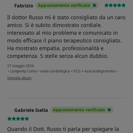
Fabrizio
Appuntamento verificato
F
Il dottor Russo mi è stato consigliato da un caro
amico. Si è subito dimostrato cordiale,
interessato al mio problema e comunicato in
modo efficace il piano terapeutico consigliato.
Ha mostrato empatia, professionalità e
competenza. 5 stelle senza alcun dubbio.
27 maggio 2026
•
Longevity Como
•
visita cardiologica + ECG + ecocardiogramma
•
secondo l'opinione dell'utente Fabrizio
Segnala abuso
Gabriele Isella
Appuntamento verificato
G
Quando il Dott. Russo ti parla per spiegare la