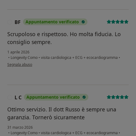
BF
Appuntamento verificato
B
Scrupoloso e rispettoso. Ho molta fiducia. Lo
consiglio sempre.
1 aprile 2026
•
Longevity Como
•
visita cardiologica + ECG + ecocardiogramma
•
secondo l'opinione dell'utente BF
Segnala abuso
L C
Appuntamento verificato
L
Ottimo servizio. Il dott Russo è sempre una
garanzia. Tornerò sicuramente
31 marzo 2026
•
Longevity Como
•
visita cardiologica + ECG + ecocardiogramma
•