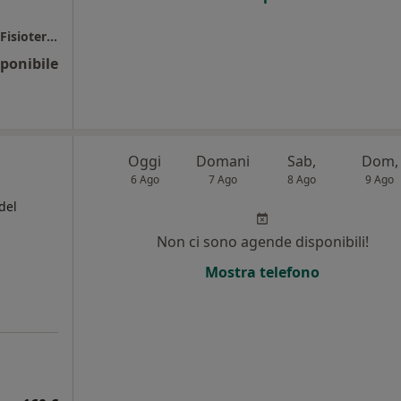
Sportlab - Studio Medico Polispecialistico & Fisioterapico
ponibile
Oggi
Domani
Sab,
Dom,
6 Ago
7 Ago
8 Ago
9 Ago
del
Non ci sono agende disponibili!
Mostra telefono