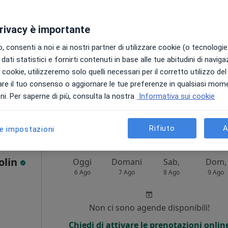
ni
Non ci sono agende disponibili!
privacy è importante
Chiedi di attivare le prenotazioni onlin
 consenti a noi e ai nostri partner di utilizzare cookie (o tecnologie 
dati statistici e fornirti contenuti in base alle tue abitudini di navig
i i cookie, utilizzeremo solo quelli necessari per il corretto utilizzo de
re il tuo consenso o aggiornare le tue preferenze in qualsiasi mom
i. Per saperne di più, consulta la nostra
Informativa sui cookie
Gentile
da 180 €
Rifiuto
A
le impostazioni
olin
Oggi
Domani
Sab,
Dom,
6 Ago
7 Ago
8 Ago
9 Ago
Non ci sono agende disponibili!
Chiedi di attivare le prenotazioni onlin