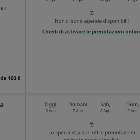
del
Non ci sono agende disponibili!
i
Chiedi di attivare le prenotazioni onlin
da 160 €
ta
Oggi
Domani
Sab,
Dom,
6 Ago
7 Ago
8 Ago
9 Ago
Lo specialista non offre prenotazioni