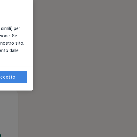
e
simili) per
azione. Se
l nostro sito.
ento dalle
ccetto
Lun,
Mar,
Mer,
10 Ago
11 Ago
12 Ago
e