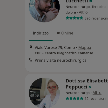
Lucchetti
Neurochirurgo, Terapista 
·
Altro
dolore
396 recension
Indirizzo
Online
Viale Varese 79, Como
•
Mappa
CDC - Centro Diagnostico Comense
Prima visita neurochirurgica
Dott.ssa Elisabet
Peppucci
·
Altro
Neurochirurga
12 recensioni