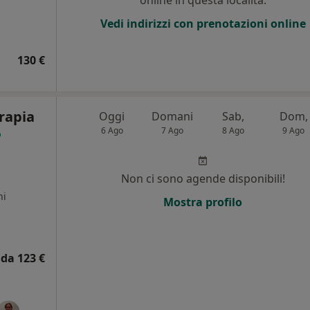
online in questa località.
Vedi indirizzi con prenotazioni online
130 €
erapia
Oggi
Domani
Sab,
Dom,
6 Ago
7 Ago
8 Ago
9 Ago
Non ci sono agende disponibili!
ni
Mostra profilo
da 123 €