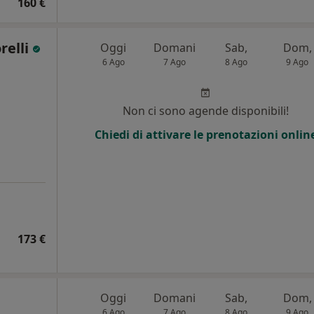
160 €
relli
Oggi
Domani
Sab,
Dom,
6 Ago
7 Ago
8 Ago
9 Ago
Non ci sono agende disponibili!
Chiedi di attivare le prenotazioni onlin
173 €
Oggi
Domani
Sab,
Dom,
6 Ago
7 Ago
8 Ago
9 Ago