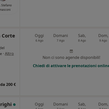
. Stefano
nasconi
a Corte
Oggi
Domani
Sab,
Dom,
6 Ago
7 Ago
8 Ago
9 Ago
del
·
Altro
le
Non ci sono agende disponibili!
Chiedi di attivare le prenotazioni onlin
da 200 €
rrighi
Oggi
Domani
Sab,
Dom,