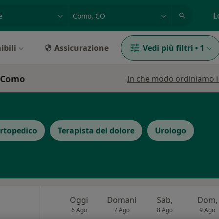
azione, medico, struttura
es: Roma
L
ibili
Assicurazione
Vedi più filtri
•
1
a Como
In che modo ordiniamo i r
rtopedico
Terapista del dolore
Urologo
Oggi
Domani
Sab,
Dom,
6 Ago
7 Ago
8 Ago
9 Ago