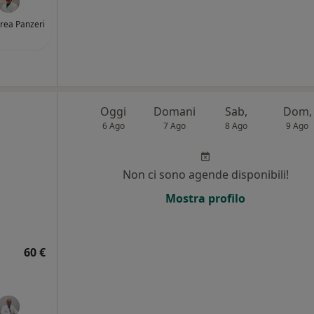
rea Panzeri
Oggi
Domani
Sab,
Dom,
6 Ago
7 Ago
8 Ago
9 Ago
Non ci sono agende disponibili!
i
Mostra profilo
60 €