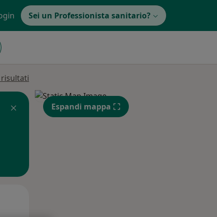
ogin
Sei un Professionista sanitario?
isultati
Espandi mappa
Lun,
Mar,
Mer,
10 Ago
11 Ago
12 Ago