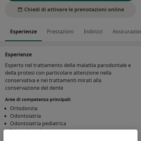
Chiedi di attivare le prenotazioni online
Esperienze
Prestazioni
Indirizzi
Assicurazio
Esperienze
Esperto nel trattamento della malattia parodontale e
della protesi con particolare attenzione nella
conservativa e nei trattamenti mirati alla
conservazione del dente
Aree di competenza principali:
Ortodonzia
Odontoiatria
Odontoiatria pediatrica
Igiene dentale
Mostra dettagli