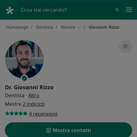
Men
Cosa stai cercando?
Homepage
Dentista
Mestre
Giovanni Rizzo
Cambia città
Dr.
Giovanni Rizzo
sulle specializzazioni
Dentista
·
Altro
Mestre
2 indirizzi
4 recensioni
Mostra contatti