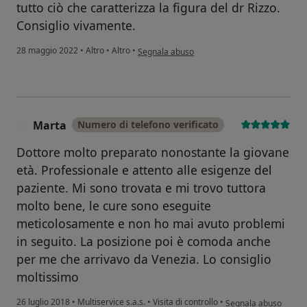
tutto ciò che caratterizza la figura del dr Rizzo.
Consiglio vivamente.
secondo l'opinione dell'utente C.V.
28 maggio 2022
•
Altro
•
Altro
•
Segnala abuso
Marta
Numero di telefono verificato
M
Dottore molto preparato nonostante la giovane
età. Professionale e attento alle esigenze del
paziente. Mi sono trovata e mi trovo tuttora
molto bene, le cure sono eseguite
meticolosamente e non ho mai avuto problemi
in seguito. La posizione poi è comoda anche
per me che arrivavo da Venezia. Lo consiglio
moltissimo
secondo l'opinione de
26 luglio 2018
•
Multiservice s.a.s.
•
Visita di controllo
•
Segnala abuso