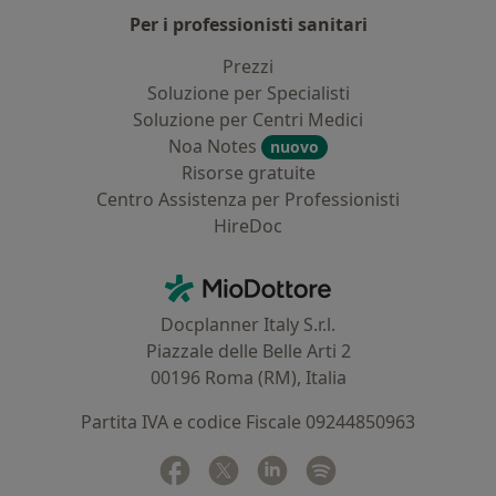
Per i professionisti sanitari
Prezzi
Soluzione per Specialisti
Soluzione per Centri Medici
Noa Notes
nuovo
Risorse gratuite
Centro Assistenza per Professionisti
HireDoc
Contatti
MioDottore - Homepage
Docplanner Italy S.r.l.
Piazzale delle Belle Arti 2
00196 Roma (RM), Italia
Partita IVA e codice Fiscale 09244850963
Facebook
si apre in una nuova scheda
Twitter
si apre in una nuova scheda
Linkedin
si apre in una nuova sc
Spotify
si apre in una nuo