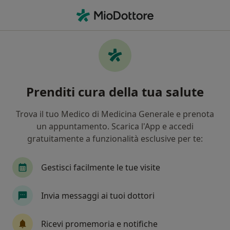
Men
Malattia Parodontale • Mestre, VE
Filters
• 1
Assicurazione
Map
Specialisti in trattamento Malattia
Prenditi cura della tua salute
parodontale a Mestre
In che modo ordiniamo i risultati
Trova il tuo Medico di Medicina Generale e prenota
un appuntamento. Scarica l'App e accedi
gratuitamente a funzionalità esclusive per te:
Che specializzazione stai cercando?
Dentista
Ortodontista
Medico estetico
Gestisci facilmente le tue visite
Invia messaggi ai tuoi dottori
Ricevi promemoria e notifiche