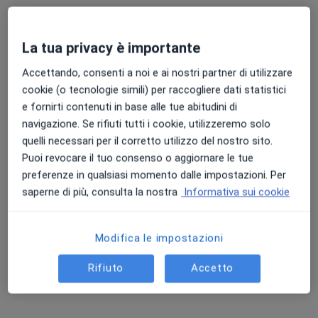
La tua privacy è importante
Centro Medico Olmo
Accettando, consenti a noi e ai nostri partner di utilizzare
Poliambulatorio
cookie (o tecnologie simili) per raccogliere dati statistici
·
Altro
Endocrinologo, Logopedista, Dentista
e fornirti contenuti in base alle tue abitudini di
42 recensioni
navigazione. Se rifiuti tutti i cookie, utilizzeremo solo
Piazza Donatori Di Sangue 1, Martellago
•
Mappa
quelli necessari per il corretto utilizzo del nostro sito.
Centro Medico Olmo
Puoi revocare il tuo consenso o aggiornare le tue
Visita dentistica
Prestazione gratuita
preferenze in qualsiasi momento dalle impostazioni. Per
saperne di più, consulta la nostra
Informativa sui cookie
Dott. Marco Della
Dott.ssa Annalisa
Modifica le impostazioni
Rovere
Bettin
Rifiuto
Accetto
Questo centro non ha nessun professionista con date disponibili
Mostra profilo