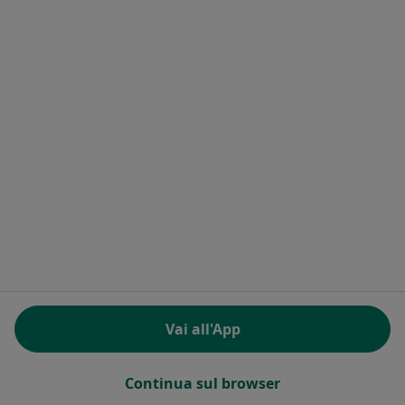
8, Via Risorgimento, Padova
•
Mappa
Studio Privato
Questo dottore non ha ancora attivato le prenotazioni online presso questo indirizzo.
Chiedi di attivare le prenotazioni online
Dr. Giuseppe Salvadore
Vai all'App
Dentista
21, Vl. Europa, Piove di Sacco
•
Mappa
Continua sul browser
Studio Privato