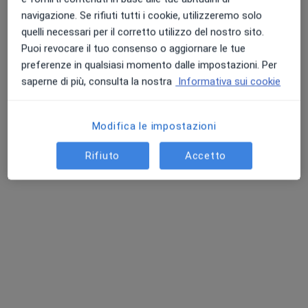
navigazione. Se rifiuti tutti i cookie, utilizzeremo solo
quelli necessari per il corretto utilizzo del nostro sito.
Puoi revocare il tuo consenso o aggiornare le tue
Dr. Francesco Martelli
preferenze in qualsiasi momento dalle impostazioni. Per
Dentista, Chirurgo maxillo facciale, Medico di medicina
saperne di più, consulta la nostra
Informativa sui cookie
·
Altro
generale
17 recensioni
Modifica le impostazioni
Indirizzo
Online
Rifiuto
Accetto
Via Ugo Foscolo 1, Padova
•
Mappa
IMI-EDN Padova
Prima visita odontoiatrica
da 100 €
Questo dottore non ha ancora attivato le prenotazioni online presso questo indirizzo.
Chiedi di attivare le prenotazioni online