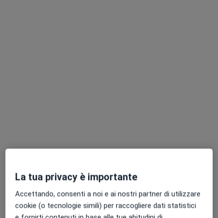
Dott. Mojtaba Rostamian
·
Altro
Dentista, Ortodontista
399 recensioni
Via Rolandino 2, Padova
•
Mappa
Studio Dentistico Dott. Mojtaba Rostamian
Prima visita dentistica
30 €
Questo dottore non ha ancora attivato le prenotazioni online presso questo indirizzo.
Chiedi di attivare le prenotazioni online
La tua privacy è importante
Accettando, consenti a noi e ai nostri partner di utilizzare
cookie (o tecnologie simili) per raccogliere dati statistici
e fornirti contenuti in base alle tue abitudini di