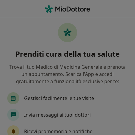
Men
Dentista • Piove di Sacco, PD
Filters
Mappa
Dentisti a Piove di Sacco. Prenota online la
Prenditi cura della tua salute
tua visita
In che modo ordiniamo i risultati
Trova il tuo Medico di Medicina Generale e prenota
un appuntamento. Scarica l'App e accedi
gratuitamente a funzionalità esclusive per te:
Gestisci facilmente le tue visite
Invia messaggi ai tuoi dottori
Prof. Arnaldo Marzotti
Ricevi promemoria e notifiche
·
Altro
Dentista, Otorino, Anestesista