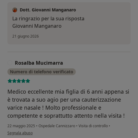
Dott. Giovanni Manganaro
La ringrazio per la sua risposta
Giovanni Manganaro
21 giugno 2026
Rosalba Mucimarra
R
Numero di telefono verificato
Medico eccellente mia figlia di 6 anni appena si
è trovata a suo agio per una cauterizzazione
varice nasale ! Molto professionale e
competente e soprattutto attento nella visita !
22 maggio 2025
•
Ospedale Cannizzaro
•
Visita di controllo
•
secondo l'opinione dell'utente Rosalba Mucimarra
Segnala abuso