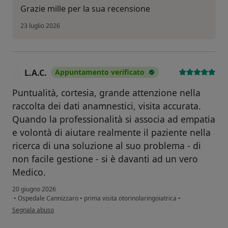
Grazie mille per la sua recensione
23 luglio 2026
L.A.C.
Appuntamento verificato
L
Puntualità, cortesia, grande attenzione nella
raccolta dei dati anamnestici, visita accurata.
Quando la professionalità si associa ad empatia
e volontà di aiutare realmente il paziente nella
ricerca di una soluzione al suo problema - di
non facile gestione - si è davanti ad un vero
Medico.
20 giugno 2026
•
Ospedale Cannizzaro
•
prima visita otorinolaringoiatrica
•
secondo l'opinione dell'utente L.A.C.
Segnala abuso