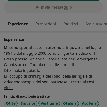
Invia messaggio
Esperienze
Prestazioni
Indirizzi
Assicurazio
Esperienze
Mi sono specializzato in otorinolaringoiatria nel luglio
1994 e dal maggio 2000 sono dirigente medico di 1°
livello presso l'Azienda Ospedaliera per l'emergenza
Cannizzaro di Catania nella divisione di
Otorinolaringoiatria.
Mi occupo di chirurgia del collo, della laringe e di
videoendoscopia dei seni paranasali, tratto altresì
Su di me
anche patologie del bambini adenotonsilliti, otiti,
Altro
eseguo tutta la diagnostica otorinolaringoiatrica (
Principali patologie trattate
videoendoscopia, esami di funzionalità uditiva e
Otite
Sinusite
Vertigine
Otalgia
Acufene
vestibolare ).