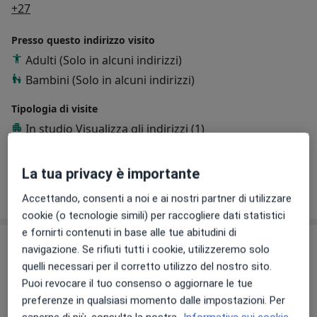
a11y_sr_more_diseases
+27
Mi ritengo particolarmente empatico con i pazienti e
sono estremamente disponibile al colloquio ed alle
Presso questo indirizzo visito
spiegazioni inerenti le cause della patologia orl, la
Adulti (Solo in alcuni indirizzi)
terapia medica e/o chirurgica.
Bambini (Solo in alcuni indirizzi)
Tipologia di visite
In studio
Visualizza gli indirizzi (1)
Consulenza online
Visualizza l'agenda online
La tua privacy è importante
Mostra dettagli
sull'esperienza
Accettando, consenti a noi e ai nostri partner di utilizzare
cookie (o tecnologie simili) per raccogliere dati statistici
e fornirti contenuti in base alle tue abitudini di
Prestazioni e prezzi
navigazione. Se rifiuti tutti i cookie, utilizzeremo solo
quelli necessari per il corretto utilizzo del nostro sito.
Prima visita
otorinolaringoiatrica
Puoi revocare il tuo consenso o aggiornare le tue
Prenota una visita
100 €
Dettagli
preferenze in qualsiasi momento dalle impostazioni. Per
saperne di più, consulta la nostra
Informativa sui cookie