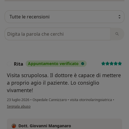
Cerca nelle recensioni
Rita
Appuntamento verificato
R
Visita scrupolosa. Il dottore è capace di mettere
a proprio agio il paziente. Lo consiglio
vivamente!
23 luglio 2026
•
Ospedale Cannizzaro
•
visita otorinolaringoiatrica
•
secondo l'opinione dell'utente Rita
Segnala abuso
Dott. Giovanni Manganaro