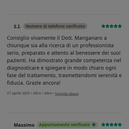
S.I.
Numero di telefono verificato
S
Consiglio vivamente il Dott. Manganaro a
chiunque sia alla ricerca di un professionista
serio, preparato e attento al benessere dei suoi
pazienti. Ha dimostrato grande competenza nel
diagnosticare e spiegare in modo chiaro ogni
fase del trattamento, trasmettendomi serenità e
fiducia. Grazie ancora!
secondo l'opinione dell'utente S.I.
27 aprile 2025
•
Altro
•
Altro
•
Segnala abuso
Massimo
Appuntamento verificato
M