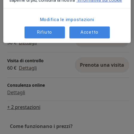
Visita otorinolaringoiatrica
Prenota una visita
100 €
Dettagli
Modifica le impostazioni
Rifiuto
Accetto
Esame audiometrico
Prenota una visita
50 €
Dettagli
Visita di controllo
Prenota una visita
60 €
Dettagli
Consulenza online
Dettagli
+ 2 prestazioni
Come funzionano i prezzi?