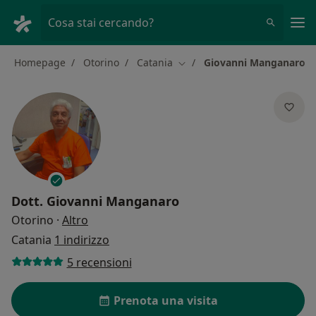
Men
Cosa stai cercando?
Homepage
Otorino
Catania
Giovanni Manganaro
Cambia città
Dott.
Giovanni Manganaro
sulle specializzazioni
Otorino
·
Altro
Catania
1 indirizzo
5 recensioni
Prenota una visita