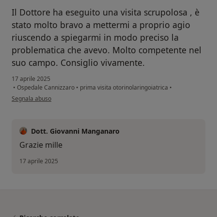
Il Dottore ha eseguito una visita scrupolosa , è
stato molto bravo a mettermi a proprio agio
riuscendo a spiegarmi in modo preciso la
problematica che avevo. Molto competente nel
suo campo. Consiglio vivamente.
17 aprile 2025
•
Ospedale Cannizzaro
•
prima visita otorinolaringoiatrica
•
secondo l'opinione dell'utente Massimo
Segnala abuso
Dott. Giovanni Manganaro
Grazie mille
17 aprile 2025