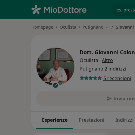
es. prest
Homepage
Oculista
Putignano
Giovanni
Cambia città
Dott.
Giovanni Colo
sulle spec
Oculista
·
Altro
Putignano
2 indirizzi
5 recensioni
Invia me
Esperienze
Prestazioni
Indirizzi