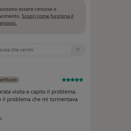
 possono essere rimosse o
iacimento.
Scopri come funziona il
Per saperne di più sulle opinioni
ensioni.
 recensioni
erificato
ata visita e capito il problema,
o il problema che mi tormentava
nione dell'utente Quarta Stefano
o