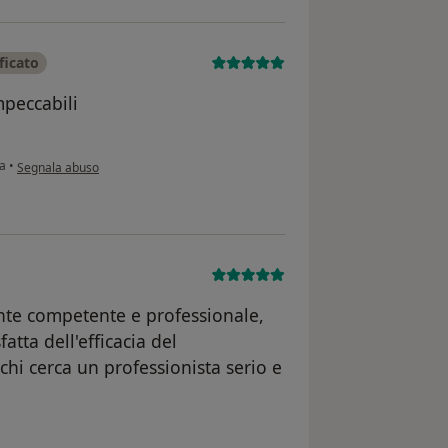
ficato
mpeccabili
secondo l'opinione dell'utente Lorenzo pace
ta
•
Segnala abuso
te competente e professionale,
tta dell'efficacia del
chi cerca un professionista serio e
te G.L.