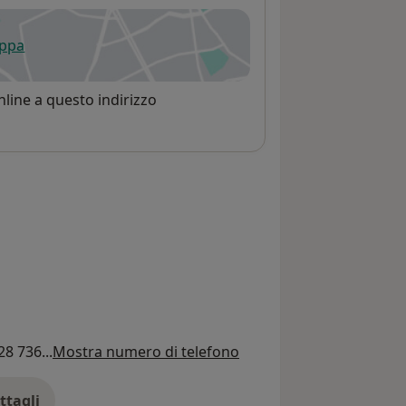
appa
 apre in una nuova scheda
line a questo indirizzo
28 736...
Mostra numero di telefono
ttagli