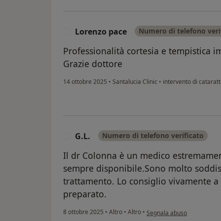
Lorenzo pace
Numero di telefono veri
L
Professionalità cortesia e tempistica i
Grazie dottore
14 ottobre 2025
•
Santalucia Clinic
•
intervento di catarat
G.L.
Numero di telefono verificato
G
Il dr Colonna è un medico estremamen
sempre disponibile.Sono molto soddisfa
trattamento. Lo consiglio vivamente a 
preparato.
secondo l'opinione dell'uten
8 ottobre 2025
•
Altro
•
Altro
•
Segnala abuso