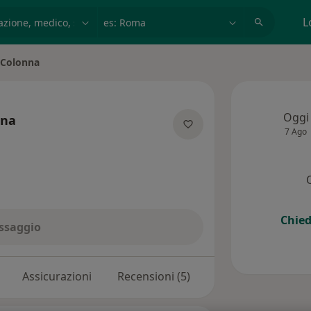
azione, medico, struttura
es: Roma
L
 Colonna
Oggi
nna
7 Ago
ializzazioni
Chied
ssaggio
Assicurazioni
Recensioni (5)