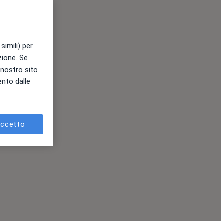
simili) per
azione. Se
l nostro sito.
ento dalle
ccetto