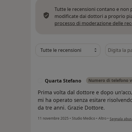
Tutte le recensioni contano e non
modificate dai dottori a proprio p
processo di moderazione delle rec
Cerca nelle
Quarta Stefano
Numero di telefono v
Q
Prima volta dal dottore e dopo un'accur
mi ha operato senza esitare risolvend
da tre anni. Grazie Dottore.
secondo l'opi
11 novembre 2025
•
Studio Medico
•
Altro
•
Segnala abus