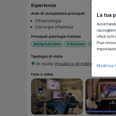
Esperienze
Aree di competenza principali:
La tua 
Oftalmologia
Accettando,
Chirurgia oftalmica
raccogliere 
Principali patologie trattate
rifiuti tutt
Puoi revoca
Astigmatismo
Infezione
Ipermetropi
impostazion
Tipologia di visite
In studio
Visualizza gli indirizzi (1)
Modifica 
Foto e video