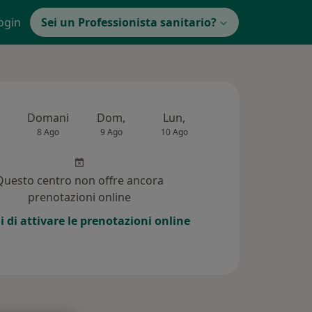
ogin
Sei un Professionista sanitario?
Domani
Dom,
Lun,
Mar,
Mer,
8 Ago
9 Ago
10 Ago
11 Ago
12 Ag
Questo centro non offre ancora
prenotazioni online
i di attivare le prenotazioni online