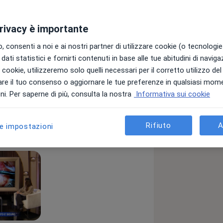
privacy è importante
 consenti a noi e ai nostri partner di utilizzare cookie (o tecnologie 
dati statistici e fornirti contenuti in base alle tue abitudini di navig
i i cookie, utilizzeremo solo quelli necessari per il corretto utilizzo de
re il tuo consenso o aggiornare le tue preferenze in qualsiasi mom
a11y_sr_more_diseases
a
Calazio
Glaucoma
+15
i. Per saperne di più, consulta la nostra
Informativa sui cookie
Rifiuto
A
le impostazioni