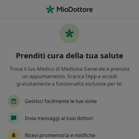
Men
Glaucoma • Putignano, BA
Filters
• 1
Mappa
Specialisti in trattamento Glaucoma a
Prenditi cura della tua salute
Putignano
In che modo ordiniamo i risultati
Trova il tuo Medico di Medicina Generale e prenota
un appuntamento. Scarica l'App e accedi
gratuitamente a funzionalità esclusive per te:
Che specializzazione stai cercando?
Oculista
Gastroenterologo
Neurologo
Gestisci facilmente le tue visite
Invia messaggi ai tuoi dottori
Ricevi promemoria e notifiche