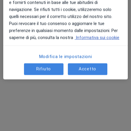
e fornirti contenuti in base alle tue abitudini di
navigazione. Se rifiuti tutti i cookie, utilizzeremo solo
quelli necessari per il corretto utilizzo del nostro sito.
Puoi revocare il tuo consenso o aggiornare le tue
preferenze in qualsiasi momento dalle impostazioni. Per
saperne di più, consulta la nostra
Informativa sui cookie
Dott. Oreste Lippolis
·
Altro
Oculista, Chirurgo
Modifica le impostazioni
94 recensioni
Rifiuto
Accetto
Viale Cristoforo Colombo 23, Putignano
•
Mappa
Santalucia Clinic
Medicazione
80 €
Questo dottore non ha ancora attivato le prenotazioni online presso questo indirizzo.
Chiedi di attivare le prenotazioni online