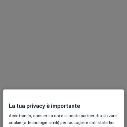
Dr. Geremia Oliva
·
Altro
Oculista
56 recensioni
Viale Cristoforo Colombo 23, Putignano
•
Mappa
Santalucia Clinic
Angio-OCT
150 €
Questo dottore non ha ancora attivato le prenotazioni online presso questo indirizzo.
La tua privacy è importante
Chiedi di attivare le prenotazioni online
Accettando, consenti a noi e ai nostri partner di utilizzare
cookie (o tecnologie simili) per raccogliere dati statistici