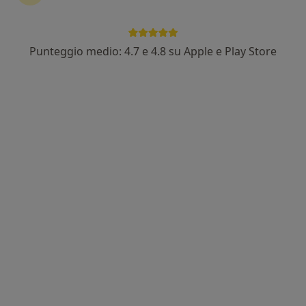
Punteggio medio: 4.7 e 4.8 su Apple e Play Store
Dr. Angelo Vito Fantasia
·
Altro
Oculista
142 recensioni
Indirizzo
Online
Viale Cristoforo Colombo 23, Putignano
•
Mappa
Santalucia Clinic
Angio-OCT
150 €
Questo dottore non ha ancora attivato le prenotazioni online presso questo indirizzo.
Chiedi di attivare le prenotazioni online